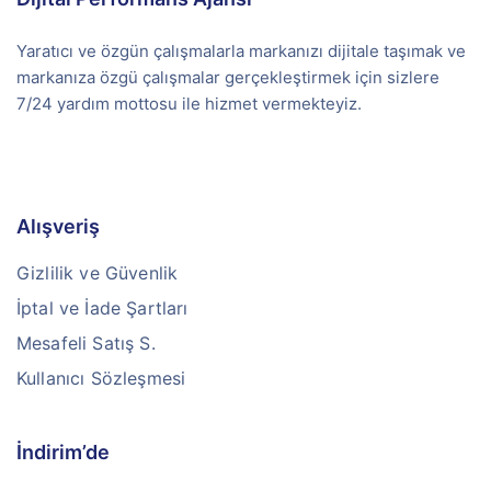
Yaratıcı ve özgün çalışmalarla markanızı dijitale taşımak ve
markanıza özgü çalışmalar gerçekleştirmek için sizlere
7/24 yardım mottosu ile hizmet vermekteyiz.
Alışveriş
Gizlilik ve Güvenlik
İptal ve İade Şartları
Mesafeli Satış S.
Kullanıcı Sözleşmesi
İndirim’de