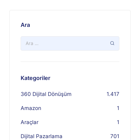
Ara
Kategoriler
360 Dijital Dönüşüm
1.417
Amazon
1
Araçlar
1
Dijital Pazarlama
701