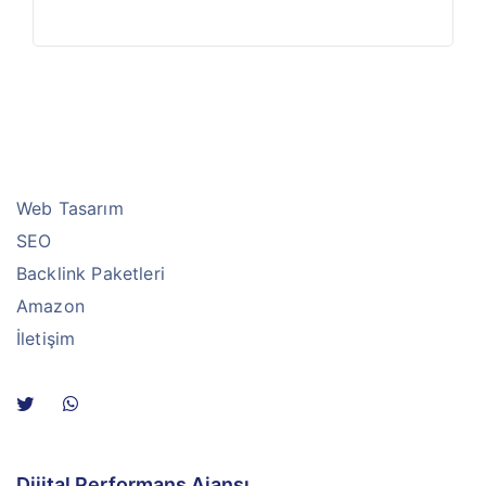
Web Tasarım
SEO
Backlink Paketleri
Amazon
İletişim
Dijital Performans Ajansı