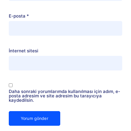
E-posta
*
İnternet sitesi
Daha sonraki yorumlarımda kullanılması için adım, e-
posta adresim ve site adresim bu tarayıcıya
kaydedilsin.