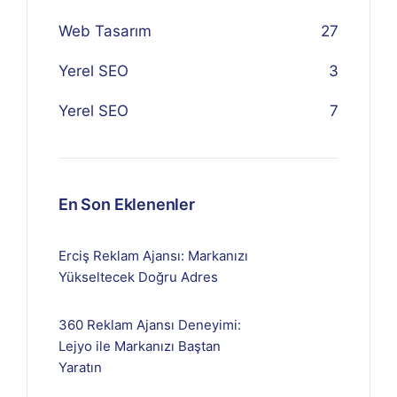
Web Tasarım
27
Yerel SEO
3
Yerel SEO
7
En Son Eklenenler
Erciş Reklam Ajansı: Markanızı
Yükseltecek Doğru Adres
360 Reklam Ajansı Deneyimi:
Lejyo ile Markanızı Baştan
Yaratın