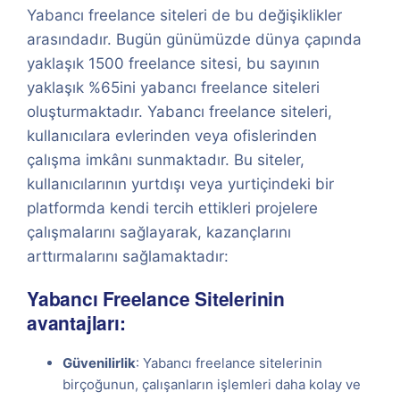
Yabancı freelance siteleri de bu değişiklikler
arasındadır. Bugün günümüzde dünya çapında
yaklaşık 1500 freelance sitesi, bu sayının
yaklaşık %65ini yabancı freelance siteleri
oluşturmaktadır. Yabancı freelance siteleri,
kullanıcılara evlerinden veya ofislerinden
çalışma imkânı sunmaktadır. Bu siteler,
kullanıcılarının yurtdışı veya yurtiçindeki bir
platformda kendi tercih ettikleri projelere
çalışmalarını sağlayarak, kazançlarını
arttırmalarını sağlamaktadır:
Yabancı Freelance Sitelerinin
avantajları:
Güvenilirlik
: Yabancı freelance sitelerinin
birçoğunun, çalışanların işlemleri daha kolay ve