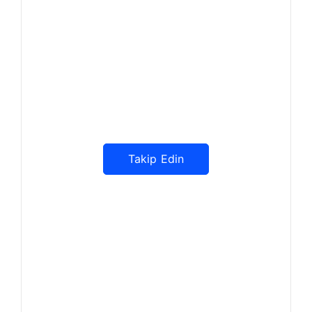
Haberdar Olun
Dijitalde Lejyo sizin için eşsiz
tasarımlar ve bilgiler sunuyor
Takip Edin