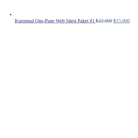
Orijinal
Şu
Kurumsal One-Page Web Sitesi Paket #1
₺
22.000
₺
15.000
fiyat:
anda
fiyat
₺22.000.
₺15