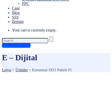
PPC
Case
Blog
SSS
İletişim
Your cart is currently empty.
Search
for:
Ücretsiz Teklif Al
E – Dijital
Lejyo
>
Ürünler
>
Kurumsal SEO Paketi #1