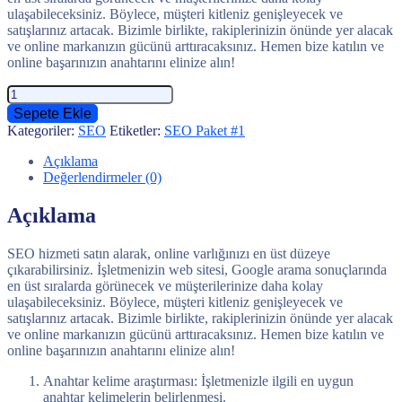
ulaşabileceksiniz. Böylece, müşteri kitleniz genişleyecek ve
satışlarınız artacak. Bizimle birlikte, rakiplerinizin önünde yer alacak
ve online markanızın gücünü arttıracaksınız. Hemen bize katılın ve
online başarınızın anahtarını elinize alın!
Kurumsal
SEO
Sepete Ekle
Paketi
Kategoriler:
SEO
Etiketler:
SEO Paket #1
#1
adet
Açıklama
Değerlendirmeler (0)
Açıklama
SEO hizmeti satın alarak, online varlığınızı en üst düzeye
çıkarabilirsiniz. İşletmenizin web sitesi, Google arama sonuçlarında
en üst sıralarda görünecek ve müşterilerinize daha kolay
ulaşabileceksiniz. Böylece, müşteri kitleniz genişleyecek ve
satışlarınız artacak. Bizimle birlikte, rakiplerinizin önünde yer alacak
ve online markanızın gücünü arttıracaksınız. Hemen bize katılın ve
online başarınızın anahtarını elinize alın!
Anahtar kelime araştırması: İşletmenizle ilgili en uygun
anahtar kelimelerin belirlenmesi.