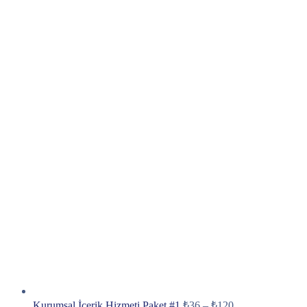
Kurumsal İçerik Hizmeti Paket #1
₺
36
–
₺
120