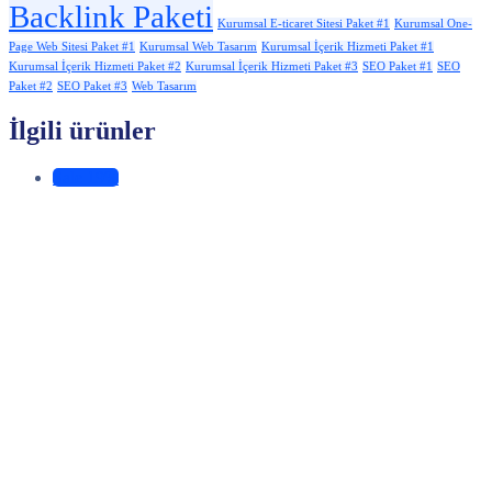
Backlink Paketi
Kurumsal E-ticaret Sitesi Paket #1
Kurumsal One-
Page Web Sitesi Paket #1
Kurumsal Web Tasarım
Kurumsal İçerik Hizmeti Paket #1
Kurumsal İçerik Hizmeti Paket #2
Kurumsal İçerik Hizmeti Paket #3
SEO Paket #1
SEO
Paket #2
SEO Paket #3
Web Tasarım
İlgili ürünler
Sale 19%