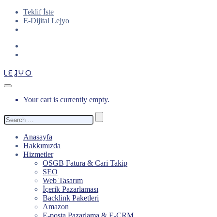
Teklif İste
E-Dijital Lejyo
LEJYO
Your cart is currently empty.
Search
for:
Anasayfa
Hakkımızda
Hizmetler
OSGB Fatura & Cari Takip
SEO
Web Tasarım
İçerik Pazarlaması
Backlink Paketleri
Amazon
E-posta Pazarlama & E-CRM