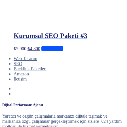
Kurumsal SEO Paketi #3
Orijinal
Şu
₺
5.900
₺
4.800
Sepete Ekle
fiyat:
andaki
fiyat:
Web Tasarım
₺5.900.
SEO
₺4.800.
Backlink Paketleri
Amazon
İletişim
Dijital Performans Ajansı
Yaratıcı ve özgün çalışmalarla markanızı dijitale taşımak ve
markanıza özgü çalışmalar gerçekleştirmek için sizlere 7/24 yardım
mottosu ile hizmet vermekteyiz.