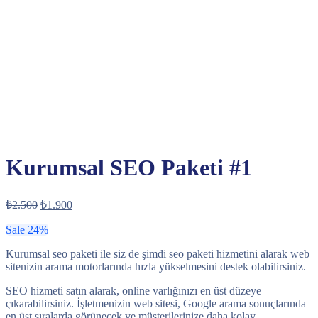
Kurumsal SEO Paketi #1
Orijinal
Şu
₺
2.500
₺
1.900
fiyat:
andaki
fiyat:
Sale 24%
₺2.500.
₺1.900.
Kurumsal seo paketi ile siz de şimdi seo paketi hizmetini alarak web
sitenizin arama motorlarında hızla yükselmesini destek olabilirsiniz.
SEO hizmeti satın alarak, online varlığınızı en üst düzeye
çıkarabilirsiniz. İşletmenizin web sitesi, Google arama sonuçlarında
en üst sıralarda görünecek ve müşterilerinize daha kolay