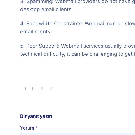
3. Spamming: Webmail providers do not have go
desktop email clients.
4. Bandwidth Constraints: Webmail can be sl
email clients.
5. Poor Support: Webmail services usually provi
technical difficulty, it can be challenging to get 
Bir yanıt yazın
Yorum
*