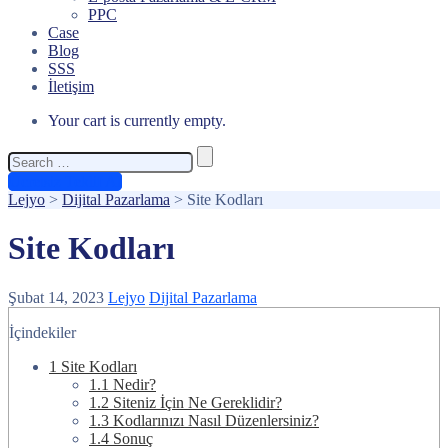
PPC
Case
Blog
SSS
İletişim
Your cart is currently empty.
Search
for:
Ücretsiz Teklif Al
Lejyo
>
Dijital Pazarlama
>
Site Kodları
Site Kodları
Şubat 14, 2023
Lejyo
Dijital Pazarlama
İçindekiler
1
Site Kodları
1.1
Nedir?
1.2
Siteniz İçin Ne Gereklidir?
1.3
Kodlarınızı Nasıl Düzenlersiniz?
1.4
Sonuç