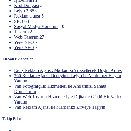
İş Dünyası
1
Kod Dünyası
2
Lejyo
2.683
Reklam ajansı
5
SEO
63
Sosyal Medya Yönetimi
10
Tasarım
2
Web Tasarım
27
Yerel SEO
7
Yerel SEO
3
En Son Eklenenler
Erciş Reklam Ajansı: Markanızı Yükseltecek Doğru Adres
360 Reklam Ajansı Deneyimi: Lejyo ile Markanızı Baştan
Yaratın
Van Fotoğrafçılık Hizmetleri ile Anılarınızı Sanata
Dönüştürün
Van Web Tasarım Hizmetleriyle Dijitalde Güçlü Bir Varlık
Yaratın
Van Reklam Ajansı ile Markanızı Zirveye Taşıyın
Takip Edin