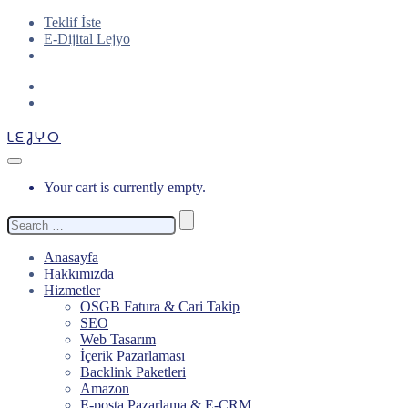
Teklif İste
E-Dijital Lejyo
LEJYO
Your cart is currently empty.
Search
for:
Anasayfa
Hakkımızda
Hizmetler
OSGB Fatura & Cari Takip
SEO
Web Tasarım
İçerik Pazarlaması
Backlink Paketleri
Amazon
E-posta Pazarlama & E-CRM