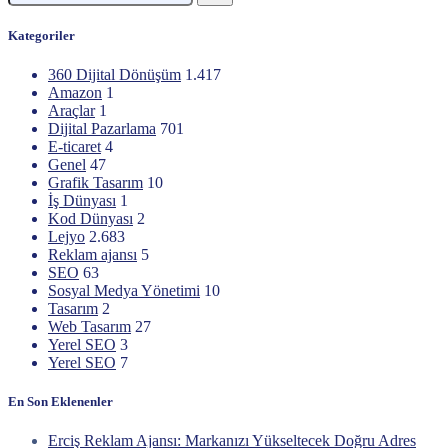
Kategoriler
360 Dijital Dönüşüm
1.417
Amazon
1
Araçlar
1
Dijital Pazarlama
701
E-ticaret
4
Genel
47
Grafik Tasarım
10
İş Dünyası
1
Kod Dünyası
2
Lejyo
2.683
Reklam ajansı
5
SEO
63
Sosyal Medya Yönetimi
10
Tasarım
2
Web Tasarım
27
Yerel SEO
3
Yerel SEO
7
En Son Eklenenler
Erciş Reklam Ajansı: Markanızı Yükseltecek Doğru Adres