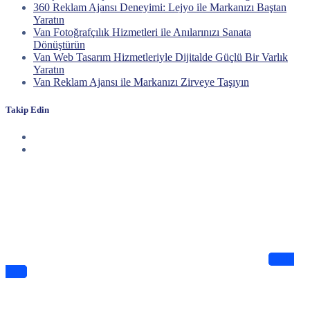
360 Reklam Ajansı Deneyimi: Lejyo ile Markanızı Baştan
Yaratın
Van Fotoğrafçılık Hizmetleri ile Anılarınızı Sanata
Dönüştürün
Van Web Tasarım Hizmetleriyle Dijitalde Güçlü Bir Varlık
Yaratın
Van Reklam Ajansı ile Markanızı Zirveye Taşıyın
Takip Edin
Haberdar Olun
Dijitalde Lejyo sizin için eşsiz tasarımlar ve bilgiler sunuyor
Takip
Edin