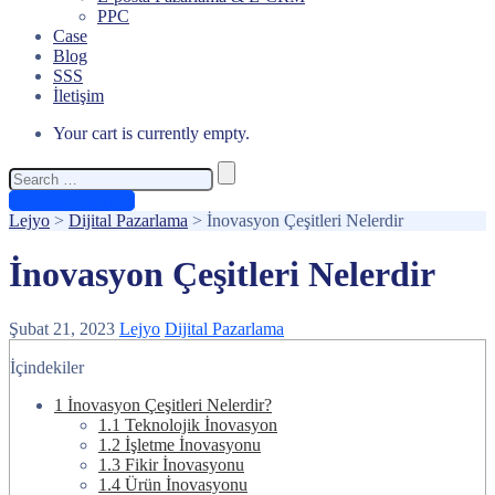
PPC
Case
Blog
SSS
İletişim
Your cart is currently empty.
Search
for:
Ücretsiz Teklif Al
Lejyo
>
Dijital Pazarlama
>
İnovasyon Çeşitleri Nelerdir
İnovasyon Çeşitleri Nelerdir
Şubat 21, 2023
Lejyo
Dijital Pazarlama
İçindekiler
1
İnovasyon Çeşitleri Nelerdir?
1.1
Teknolojik İnovasyon
1.2
İşletme İnovasyonu
1.3
Fikir İnovasyonu
1.4
Ürün İnovasyonu