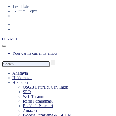
Teklif İste
E-Dijital Lejyo
LEJYO
Your cart is currently empty.
Search
for:
Anasayfa
Hakkımızda
Hizmetler
OSGB Fatura & Cari Takip
SEO
Web Tasarım
İçerik Pazarlaması
Backlink Paketleri
Amazon
E-posta Pazarlama & E-CRM