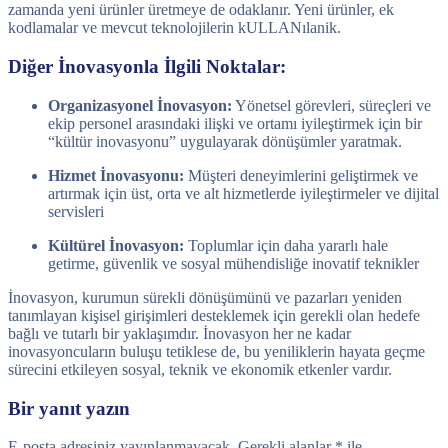
zamanda yeni ürünler üretmeye de odaklanır. Yeni ürünler, ek
kodlamalar ve mevcut teknolojilerin kULLANılanik.
Diğer İnovasyonla İlgili Noktalar:
Organizasyonel İnovasyon:
Yönetsel görevleri, süreçleri ve
ekip personel arasındaki ilişki ve ortamı iyileştirmek için bir
“kültür inovasyonu” uygulayarak dönüşümler yaratmak.
Hizmet İnovasyonu:
Müşteri deneyimlerini geliştirmek ve
artırmak için üst, orta ve alt hizmetlerde iyileştirmeler ve dijital
servisleri
Kültürel İnovasyon:
Toplumlar için daha yararlı hale
getirme, güvenlik ve sosyal mühendisliğe inovatif teknikler
İnovasyon, kurumun sürekli dönüşümünü ve pazarları yeniden
tanımlayan kişisel girişimleri desteklemek için gerekli olan hedefe
bağlı ve tutarlı bir yaklaşımdır. İnovasyon her ne kadar
inovasyoncuların buluşu tetiklese de, bu yeniliklerin hayata geçme
sürecini etkileyen sosyal, teknik ve ekonomik etkenler vardır.
Bir yanıt yazın
E-posta adresiniz yayınlanmayacak.
Gerekli alanlar
*
ile