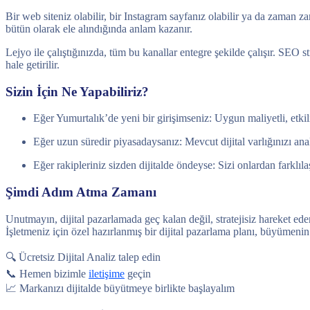
Bir web siteniz olabilir, bir Instagram sayfanız olabilir ya da zaman 
bütün olarak ele alındığında anlam kazanır.
Lejyo ile çalıştığınızda, tüm bu kanallar entegre şekilde çalışır. SEO 
hale getirilir.
Sizin İçin Ne Yapabiliriz?
Eğer Yumurtalık’de yeni bir girişimseniz: Uygun maliyetli, etkili 
Eğer uzun süredir piyasadaysanız: Mevcut dijital varlığınızı ana
Eğer rakipleriniz sizden dijitalde öndeyse: Sizi onlardan farklıla
Şimdi Adım Atma Zamanı
Unutmayın, dijital pazarlamada geç kalan değil, stratejisiz hareket ed
İşletmeniz için özel hazırlanmış bir dijital pazarlama planı, büyümenin 
🔍 Ücretsiz Dijital Analiz talep edin
📞 Hemen bizimle
iletişime
geçin
📈 Markanızı dijitalde büyütmeye birlikte başlayalım