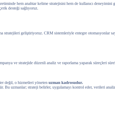
 üretiminde hem anahtar kelime stratejisini hem de kullanıcı deneyimin
çerik desteği sağlıyoruz.
a stratejileri geliştiriyoruz. CRM sistemleriyle entegre otomasyonlar 
anya ve stratejide düzenli analiz ve raporlama yaparak süreçleri sürekl
ler değil, o hizmetleri yöneten
uzman kadrosudur.
ür. Bu uzmanlar; strateji belirler, uygulamayı kontrol eder, verileri anali