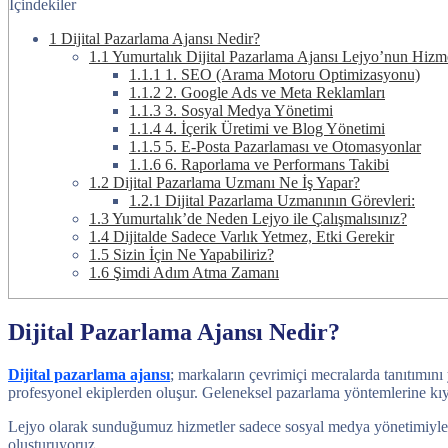
İçindekiler
1
Dijital Pazarlama Ajansı Nedir?
1.1
Yumurtalık Dijital Pazarlama Ajansı Lejyo’nun Hizme
1.1.1
1. SEO (Arama Motoru Optimizasyonu)
1.1.2
2. Google Ads ve Meta Reklamları
1.1.3
3. Sosyal Medya Yönetimi
1.1.4
4. İçerik Üretimi ve Blog Yönetimi
1.1.5
5. E-Posta Pazarlaması ve Otomasyonlar
1.1.6
6. Raporlama ve Performans Takibi
1.2
Dijital Pazarlama Uzmanı Ne İş Yapar?
1.2.1
Dijital Pazarlama Uzmanının Görevleri:
1.3
Yumurtalık’de Neden Lejyo ile Çalışmalısınız?
1.4
Dijitalde Sadece Varlık Yetmez, Etki Gerekir
1.5
Sizin İçin Ne Yapabiliriz?
1.6
Şimdi Adım Atma Zamanı
Dijital Pazarlama Ajansı Nedir?
Dijital pazarlama ajansı
; markaların çevrimiçi mecralarda tanıtımını
profesyonel ekiplerden oluşur. Geleneksel pazarlama yöntemlerine kıya
Lejyo olarak sunduğumuz hizmetler sadece sosyal medya yönetimiyle ya 
oluşturuyoruz.