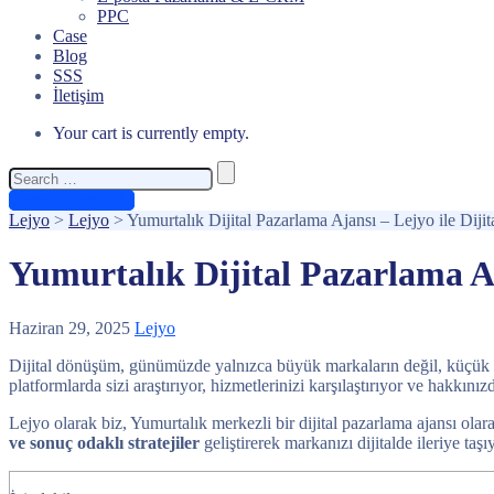
PPC
Case
Blog
SSS
İletişim
Your cart is currently empty.
Search
for:
Ücretsiz Teklif Al
Lejyo
>
Lejyo
>
Yumurtalık Dijital Pazarlama Ajansı – Lejyo ile Dij
Yumurtalık Dijital Pazarlama Aj
Haziran 29, 2025
Lejyo
Dijital dönüşüm, günümüzde yalnızca büyük markaların değil, küçük ve o
platformlarda sizi araştırıyor, hizmetlerinizi karşılaştırıyor ve hakkı
Lejyo olarak biz, Yumurtalık merkezli bir dijital pazarlama ajansı olar
ve sonuç odaklı stratejiler
geliştirerek markanızı dijitalde ileriye taşı