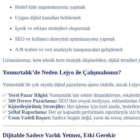
Hedef kitle segmentasyonu yapmak
Uygun dijital kanalları belirlemek
İçerik ve reklam stratejileri oluşturmak
SEO ve kullanıcı deneyimi optimizasyonu yapmak
A/B testleri ve veri analiziyle kampanyaları geliştirmek
Uzmanlarımız, hem teknik hem stratejik düşünebilen, dijital trendleri
Yumurtalık’de Neden Lejyo ile Çalışmalısınız?
Yumurtalık’de çok sayıda dijital pazarlama ajansı olabilir, ancak Lejyo
✅
Yerel Pazar Bilgisi:
Yumurtalık’nin sektör dinamiklerine, rekabetin
✅
360 Derece Pazarlama:
SEO’dan sosyal medyaya, reklamlardan içer
✅
Kişiselleştirilmiş Stratejiler:
Her işletme için özel analiz, hedefl
✅
Şeffaf Raporlama:
Her ay kapsamlı performans raporlarıyla sizi bi
✅
Uzun Vadeli Başarı:
Sadece bugün değil, yarın da sonuç almanızı
Dijitalde Sadece Varlık Yetmez, Etki Gerekir