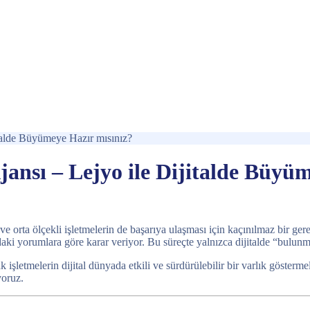
italde Büyümeye Hazır mısınız?
ansı – Lejyo ile Dijitalde Büyü
rta ölçekli işletmelerin de başarıya ulaşması için kaçınılmaz bir gerekl
nızdaki yorumlara göre karar veriyor. Bu süreçte yalnızca dijitalde “bulun
ak işletmelerin dijital dünyada etkili ve sürdürülebilir bir varlık göster
yoruz.