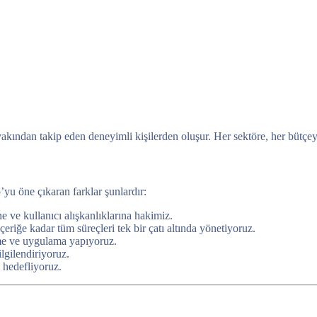
 yakından takip eden deneyimli kişilerden oluşur. Her sektöre, her bütç
’yu öne çıkaran farklar şunlardır:
e ve kullanıcı alışkanlıklarına hakimiz.
iğe kadar tüm süreçleri tek bir çatı altında yönetiyoruz.
eme ve uygulama yapıyoruz.
lgilendiriyoruz.
 hedefliyoruz.