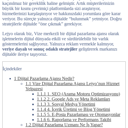
kaçınılmaz bir gereklilik haline gelmiştir. Artık müşterilerinizin
büyük bir kısmı çevrimiçi platformlarda sizi araştırıyor,
hizmetlerinizi karşılaştırıyor ve hakkınızdaki yorumlara göre karar
veriyor. Bu süreçte yalnızca dijitalde “bulunmak” yetmiyor. Doğru
stratejilerle dijitalde “öne çıkmak” gerekiyor.
Lejyo olarak biz, Vize merkezli bir dijital pazarlama ajansı olarak
işletmelerin dijital dünyada etkili ve sürdürülebilir bir varlık
göstermelerini sağlıyoruz. Yalnızca reklam vermekle kalmıyor,
veriye dayalı ve sonuç odaklı stratejiler
geliştirerek markanızı
dijitalde ileriye taşıyoruz.
İçindekiler
1
Dijital Pazarlama Ajansı Nedir?
1.1
Vize Dijital Pazarlama Ajansı Lejyo’nun Hizmet
Yelpazesi
1.1.1
1. SEO (Arama Motoru Optimizasyonu)
1.1.2
2. Google Ads ve Meta Reklamları
1.1.3
3. Sosyal Medya Yönetimi
1.1.4
4. İçerik Üretimi ve Blog Yönetimi
1.1.5
5. E-Posta Pazarlaması ve Otomasyonlar
1.1.6
6. Raporlama ve Performans Takibi
1.2
Dijital Pazarlama Uzmanı Ne İş Yapar?