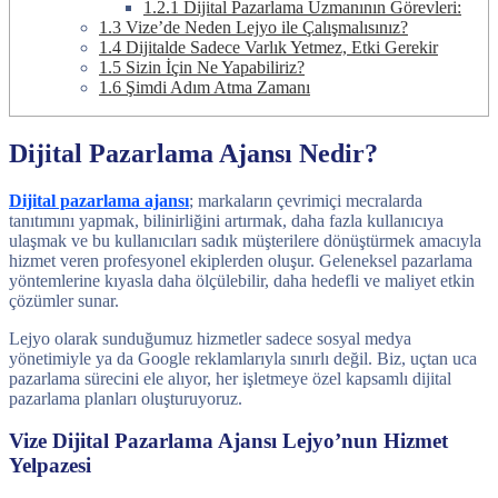
1.2.1
Dijital Pazarlama Uzmanının Görevleri:
1.3
Vize’de Neden Lejyo ile Çalışmalısınız?
1.4
Dijitalde Sadece Varlık Yetmez, Etki Gerekir
1.5
Sizin İçin Ne Yapabiliriz?
1.6
Şimdi Adım Atma Zamanı
Dijital Pazarlama Ajansı Nedir?
Dijital pazarlama ajansı
; markaların çevrimiçi mecralarda
tanıtımını yapmak, bilinirliğini artırmak, daha fazla kullanıcıya
ulaşmak ve bu kullanıcıları sadık müşterilere dönüştürmek amacıyla
hizmet veren profesyonel ekiplerden oluşur. Geleneksel pazarlama
yöntemlerine kıyasla daha ölçülebilir, daha hedefli ve maliyet etkin
çözümler sunar.
Lejyo olarak sunduğumuz hizmetler sadece sosyal medya
yönetimiyle ya da Google reklamlarıyla sınırlı değil. Biz, uçtan uca
pazarlama sürecini ele alıyor, her işletmeye özel kapsamlı dijital
pazarlama planları oluşturuyoruz.
Vize Dijital Pazarlama Ajansı Lejyo’nun Hizmet
Yelpazesi