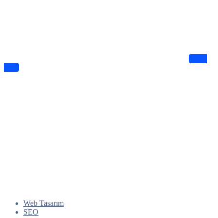
Haberdar Olun
Dijitalde Lejyo sizin için eşsiz tasarımlar ve bilgiler sunuyor
Takip
Edin
Web Tasarım
SEO