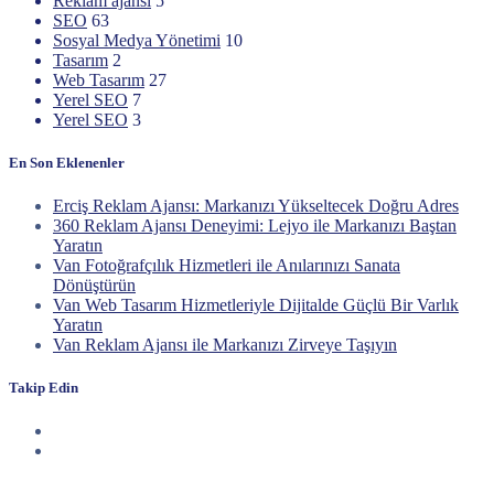
Reklam ajansı
5
SEO
63
Sosyal Medya Yönetimi
10
Tasarım
2
Web Tasarım
27
Yerel SEO
7
Yerel SEO
3
En Son Eklenenler
Erciş Reklam Ajansı: Markanızı Yükseltecek Doğru Adres
360 Reklam Ajansı Deneyimi: Lejyo ile Markanızı Baştan
Yaratın
Van Fotoğrafçılık Hizmetleri ile Anılarınızı Sanata
Dönüştürün
Van Web Tasarım Hizmetleriyle Dijitalde Güçlü Bir Varlık
Yaratın
Van Reklam Ajansı ile Markanızı Zirveye Taşıyın
Takip Edin