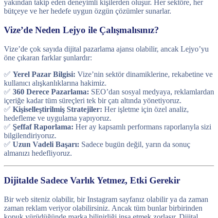
yakından takip eden deneyimli kişilerden oluşur. Her sektöre, her
bütçeye ve her hedefe uygun özgün çözümler sunarlar.
Vize’de Neden Lejyo ile Çalışmalısınız?
Vize’de çok sayıda dijital pazarlama ajansı olabilir, ancak Lejyo’yu
öne çıkaran farklar şunlardır:
✅
Yerel Pazar Bilgisi:
Vize’nin sektör dinamiklerine, rekabetine ve
kullanıcı alışkanlıklarına hakimiz.
✅
360 Derece Pazarlama:
SEO’dan sosyal medyaya, reklamlardan
içeriğe kadar tüm süreçleri tek bir çatı altında yönetiyoruz.
✅
Kişiselleştirilmiş Stratejiler:
Her işletme için özel analiz,
hedefleme ve uygulama yapıyoruz.
✅
Şeffaf Raporlama:
Her ay kapsamlı performans raporlarıyla sizi
bilgilendiriyoruz.
✅
Uzun Vadeli Başarı:
Sadece bugün değil, yarın da sonuç
almanızı hedefliyoruz.
Dijitalde Sadece Varlık Yetmez, Etki Gerekir
Bir web siteniz olabilir, bir Instagram sayfanız olabilir ya da zaman
zaman reklam veriyor olabilirsiniz. Ancak tüm bunlar birbirinden
kopuk yürüdüğünde marka bilinirliği inşa etmek zorlaşır. Dijital