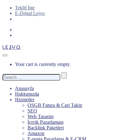
Teklif İste
E-Dijital Lejyo
LEJYO
Your cart is currently empty.
Search
for:
Anasayfa
Hakkımızda
Hizmetler
OSGB Fatura & Cari Takip
SEO
Web Tasarım
İçerik Pazarlaması
Backlink Paketleri
Amazon
E-posta Pazarlama & E-CRM