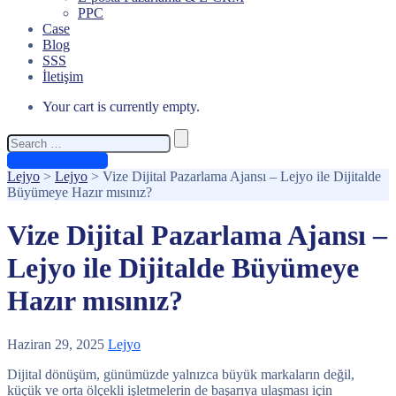
PPC
Case
Blog
SSS
İletişim
Your cart is currently empty.
Search
for:
Ücretsiz Teklif Al
Lejyo
>
Lejyo
>
Vize Dijital Pazarlama Ajansı – Lejyo ile Dijitalde
Büyümeye Hazır mısınız?
Vize Dijital Pazarlama Ajansı –
Lejyo ile Dijitalde Büyümeye
Hazır mısınız?
Haziran 29, 2025
Lejyo
Dijital dönüşüm, günümüzde yalnızca büyük markaların değil,
küçük ve orta ölçekli işletmelerin de başarıya ulaşması için