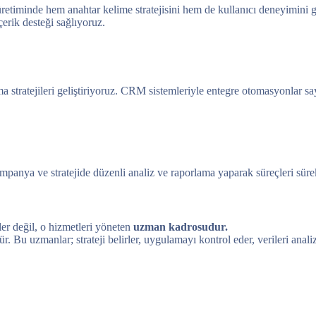
 üretiminde hem anahtar kelime stratejisini hem de kullanıcı deneyimin
çerik desteği sağlıyoruz.
a stratejileri geliştiriyoruz. CRM sistemleriyle entegre otomasyonlar 
anya ve stratejide düzenli analiz ve raporlama yaparak süreçleri sürekl
ler değil, o hizmetleri yöneten
uzman kadrosudur.
ür. Bu uzmanlar; strateji belirler, uygulamayı kontrol eder, verileri anali