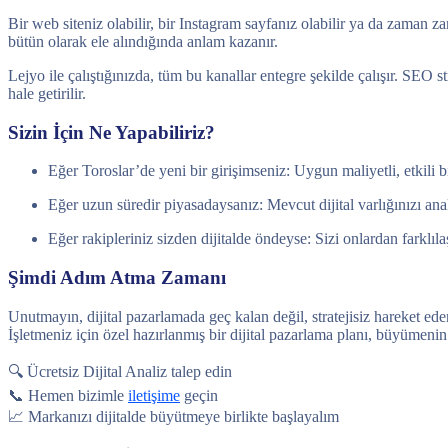
Bir web siteniz olabilir, bir Instagram sayfanız olabilir ya da zaman 
bütün olarak ele alındığında anlam kazanır.
Lejyo ile çalıştığınızda, tüm bu kanallar entegre şekilde çalışır. SEO 
hale getirilir.
Sizin İçin Ne Yapabiliriz?
Eğer Toroslar’de yeni bir girişimseniz: Uygun maliyetli, etkili bir
Eğer uzun süredir piyasadaysanız: Mevcut dijital varlığınızı ana
Eğer rakipleriniz sizden dijitalde öndeyse: Sizi onlardan farklıla
Şimdi Adım Atma Zamanı
Unutmayın, dijital pazarlamada geç kalan değil, stratejisiz hareket ed
İşletmeniz için özel hazırlanmış bir dijital pazarlama planı, büyümenin 
🔍 Ücretsiz Dijital Analiz talep edin
📞 Hemen bizimle
iletişime
geçin
📈 Markanızı dijitalde büyütmeye birlikte başlayalım