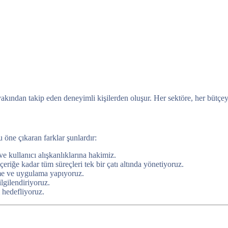
 yakından takip eden deneyimli kişilerden oluşur. Her sektöre, her bütç
u öne çıkaran farklar şunlardır:
e kullanıcı alışkanlıklarına hakimiz.
iğe kadar tüm süreçleri tek bir çatı altında yönetiyoruz.
eme ve uygulama yapıyoruz.
lgilendiriyoruz.
 hedefliyoruz.