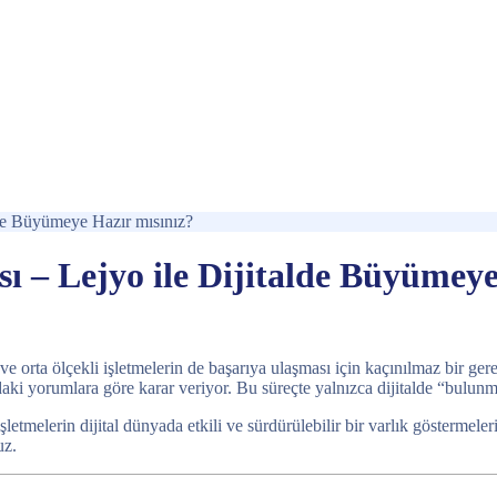
alde Büyümeye Hazır mısınız?
sı – Lejyo ile Dijitalde Büyümey
rta ölçekli işletmelerin de başarıya ulaşması için kaçınılmaz bir gerekl
nızdaki yorumlara göre karar veriyor. Bu süreçte yalnızca dijitalde “bulun
işletmelerin dijital dünyada etkili ve sürdürülebilir bir varlık gösterme
uz.