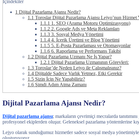
İçindekiler
1
Dijital Pazarlama Ajansı Nedir?
1.1
Toroslar Dijital Pazarlama Ajansı Lejyo’nun Hizmet 
1.1.1
1. SEO (Arama Motoru Optimizasyonu)
1.1.2
2. Google Ads ve Meta Reklamları
1.1.3
3. Sosyal Medya Yönetimi
1.1.4
4. İçerik Üretimi ve Blog Yönetimi
1.1.5
5. E-Posta Pazarlaması ve Otomasyonlar
1.1.6
6. Raporlama ve Performans Takibi
1.2
Dijital Pazarlama Uzmanı Ne İş Yapar?
1.2.1
Dijital Pazarlama Uzmanının Görevleri:
1.3
Toroslar’de Neden Lejyo ile Çalışmalısınız?
1.4
Dijitalde Sadece Varlık Yetmez, Etki Gerekir
1.5
Sizin İçin Ne Yapabiliriz?
1.6
Şimdi Adım Atma Zamanı
Dijital Pazarlama Ajansı Nedir?
Dijital pazarlama ajansı
; markaların çevrimiçi mecralarda tanıtımını
profesyonel ekiplerden oluşur. Geleneksel pazarlama yöntemlerine kıya
Lejyo olarak sunduğumuz hizmetler sadece sosyal medya yönetimiyle ya 
oluşturuyoruz.