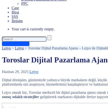
PPC
Case
Blog
SSS
İletişim
Your cart is currently empty.
Search
for:
Ücretsiz Teklif Al
Lejyo
>
Lejyo
>
Toroslar Dijital Pazarlama Ajansı – Lejyo ile Dijit
Toroslar Dijital Pazarlama Ajan
Haziran 29, 2025
Lejyo
Dijital dönüşüm, günümüzde yalnızca büyük markaların değil, küçük ve o
platformlarda sizi araştırıyor, hizmetlerinizi karşılaştırıyor ve hakkı
Lejyo olarak biz, Toroslar merkezli bir dijital pazarlama ajansı olarak 
sonuç odaklı stratejiler
geliştirerek markanızı dijitalde ileriye taşıyor