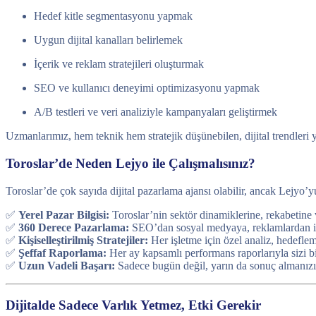
Hedef kitle segmentasyonu yapmak
Uygun dijital kanalları belirlemek
İçerik ve reklam stratejileri oluşturmak
SEO ve kullanıcı deneyimi optimizasyonu yapmak
A/B testleri ve veri analiziyle kampanyaları geliştirmek
Uzmanlarımız, hem teknik hem stratejik düşünebilen, dijital trendleri
Toroslar’de Neden Lejyo ile Çalışmalısınız?
Toroslar’de çok sayıda dijital pazarlama ajansı olabilir, ancak Lejyo’y
✅
Yerel Pazar Bilgisi:
Toroslar’nin sektör dinamiklerine, rekabetine v
✅
360 Derece Pazarlama:
SEO’dan sosyal medyaya, reklamlardan içer
✅
Kişiselleştirilmiş Stratejiler:
Her işletme için özel analiz, hedefl
✅
Şeffaf Raporlama:
Her ay kapsamlı performans raporlarıyla sizi bi
✅
Uzun Vadeli Başarı:
Sadece bugün değil, yarın da sonuç almanızı
Dijitalde Sadece Varlık Yetmez, Etki Gerekir