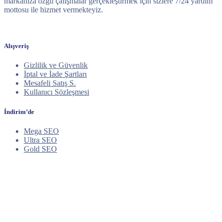
markanıza özgü çalışmalar gerçekleştirmek için sizlere 7/24 yardım
mottosu ile hizmet vermekteyiz.
Alışveriş
Gizlilik ve Güvenlik
İptal ve İade Şartları
Mesafeli Satış S.
Kullanıcı Sözleşmesi
İndirim’de
Mega SEO
Ultra SEO
Gold SEO