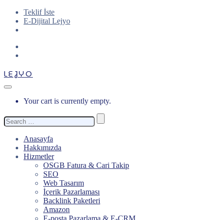
Teklif İste
E-Dijital Lejyo
LEJYO
Your cart is currently empty.
Search
for:
Anasayfa
Hakkımızda
Hizmetler
OSGB Fatura & Cari Takip
SEO
Web Tasarım
İçerik Pazarlaması
Backlink Paketleri
Amazon
E-posta Pazarlama & E-CRM