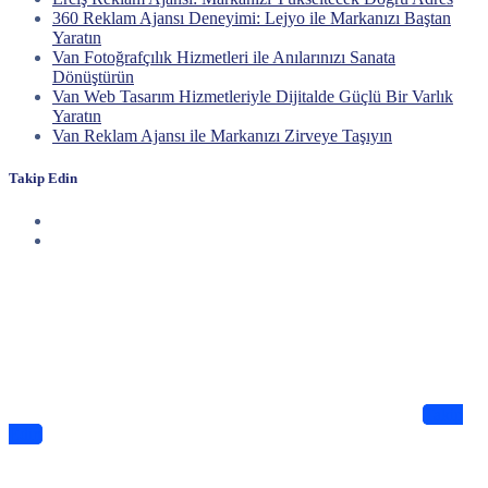
360 Reklam Ajansı Deneyimi: Lejyo ile Markanızı Baştan
Yaratın
Van Fotoğrafçılık Hizmetleri ile Anılarınızı Sanata
Dönüştürün
Van Web Tasarım Hizmetleriyle Dijitalde Güçlü Bir Varlık
Yaratın
Van Reklam Ajansı ile Markanızı Zirveye Taşıyın
Takip Edin
Haberdar Olun
Dijitalde Lejyo sizin için eşsiz tasarımlar ve bilgiler sunuyor
Takip
Edin