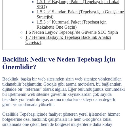
1.5.1
✅ Başlangıç Paketi (Tepebaşı için Lokal
SEO)
1.5.2
✅ Standart Paket (Tepebaşı için Genişleme
Stratejisi)
1.5.3
✅ Kurumsal Paket (Tepebaşı için
Rekabette Öne Geçin)
1.6
Neden Lejyo? Tepebaşı’de Güvenle SEO Yapın
1.7
Hemen Başlayın: Tepebaşı Backlink Analizi
Ücretsiz!
Backlink Nedir ve Neden Tepebaşı İçin
Önemlidir?
Backlink, başka bir web sitesinden sizin web sitenize yönlendirilen
tıklanabilir bağlantıdır. Google gibi arama motorları, bu bağlantıları
dijitalde bir “referans” olarak algılar. Eğer bulunduğunuz konumdaki
bir işletmenin web sitesine güvenilir kaynaklardan çok sayıda
backlink yönlendirilmişse, arama motorları o siteyi daha değerli
görür ve sıralamada yükseltir.
Özellikle Tepebaşı içinde faaliyet gösteren yerel işletmeler, hizmet
bölgelerine özel backlink çalışmaları ile hem Google’da lokal
sıralamada öne çıkar, hem de bölgesel müşterilerle daha kolay