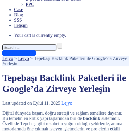
PPC
Case
Blog
SSS
İletişim
Your cart is currently empty.
Search
for:
Ücretsiz Teklif Al
Lejyo
>
Lejyo
>
Tepebaşı Backlink Paketleri ile Google’da Zirveye
Yerleşin
Tepebaşı Backlink Paketleri ile
Google’da Zirveye Yerleşin
Last updated on Eylül 11, 2025
Lejyo
Dijital dünyada başarı, doğru strateji ve sağlam temellere dayanır.
Bu temelin en kritik yapı taşlarından biri de
backlink
sistemidir.
Özellikle Tepebaşı gibi rekabetin yoğun olduğu şehirlerde, arama
motorlarında öne çıkmak isteyen işletmelerin ve projelerin
etkili