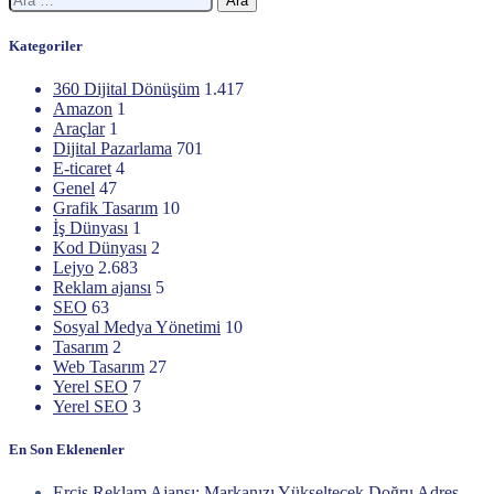
Kategoriler
360 Dijital Dönüşüm
1.417
Amazon
1
Araçlar
1
Dijital Pazarlama
701
E-ticaret
4
Genel
47
Grafik Tasarım
10
İş Dünyası
1
Kod Dünyası
2
Lejyo
2.683
Reklam ajansı
5
SEO
63
Sosyal Medya Yönetimi
10
Tasarım
2
Web Tasarım
27
Yerel SEO
7
Yerel SEO
3
En Son Eklenenler
Erciş Reklam Ajansı: Markanızı Yükseltecek Doğru Adres