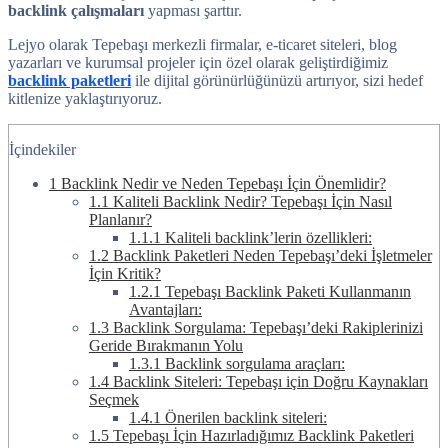
backlink çalışmaları
yapması şarttır.
Lejyo olarak Tepebaşı merkezli firmalar, e-ticaret siteleri, blog
yazarları ve kurumsal projeler için özel olarak geliştirdiğimiz
backlink paketleri
ile dijital görünürlüğünüzü artırıyor, sizi hedef
kitlenize yaklaştırıyoruz.
İçindekiler
1
Backlink Nedir ve Neden Tepebaşı İçin Önemlidir?
1.1
Kaliteli Backlink Nedir? Tepebaşı İçin Nasıl
Planlanır?
1.1.1
Kaliteli backlink’lerin özellikleri:
1.2
Backlink Paketleri Neden Tepebaşı’deki İşletmeler
İçin Kritik?
1.2.1
Tepebaşı Backlink Paketi Kullanmanın
Avantajları:
1.3
Backlink Sorgulama: Tepebaşı’deki Rakiplerinizi
Geride Bırakmanın Yolu
1.3.1
Backlink sorgulama araçları:
1.4
Backlink Siteleri: Tepebaşı için Doğru Kaynakları
Seçmek
1.4.1
Önerilen backlink siteleri:
1.5
Tepebaşı İçin Hazırladığımız Backlink Paketleri