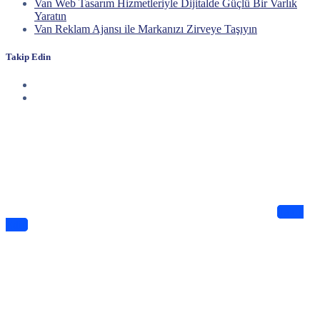
Van Web Tasarım Hizmetleriyle Dijitalde Güçlü Bir Varlık
Yaratın
Van Reklam Ajansı ile Markanızı Zirveye Taşıyın
Takip Edin
Haberdar Olun
Dijitalde Lejyo sizin için eşsiz tasarımlar ve bilgiler sunuyor
Takip
Edin