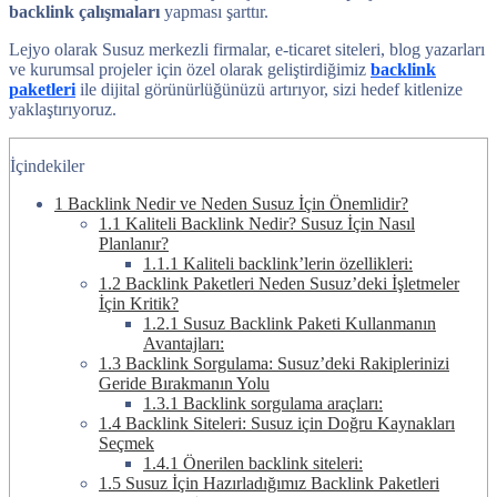
backlink çalışmaları
yapması şarttır.
Lejyo olarak Susuz merkezli firmalar, e-ticaret siteleri, blog yazarları
ve kurumsal projeler için özel olarak geliştirdiğimiz
backlink
paketleri
ile dijital görünürlüğünüzü artırıyor, sizi hedef kitlenize
yaklaştırıyoruz.
İçindekiler
1
Backlink Nedir ve Neden Susuz İçin Önemlidir?
1.1
Kaliteli Backlink Nedir? Susuz İçin Nasıl
Planlanır?
1.1.1
Kaliteli backlink’lerin özellikleri:
1.2
Backlink Paketleri Neden Susuz’deki İşletmeler
İçin Kritik?
1.2.1
Susuz Backlink Paketi Kullanmanın
Avantajları:
1.3
Backlink Sorgulama: Susuz’deki Rakiplerinizi
Geride Bırakmanın Yolu
1.3.1
Backlink sorgulama araçları:
1.4
Backlink Siteleri: Susuz için Doğru Kaynakları
Seçmek
1.4.1
Önerilen backlink siteleri:
1.5
Susuz İçin Hazırladığımız Backlink Paketleri