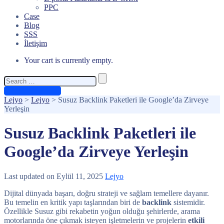
PPC
Case
Blog
SSS
İletişim
Your cart is currently empty.
Search
for:
Ücretsiz Teklif Al
Lejyo
>
Lejyo
>
Susuz Backlink Paketleri ile Google’da Zirveye
Yerleşin
Susuz Backlink Paketleri ile
Google’da Zirveye Yerleşin
Last updated on Eylül 11, 2025
Lejyo
Dijital dünyada başarı, doğru strateji ve sağlam temellere dayanır.
Bu temelin en kritik yapı taşlarından biri de
backlink
sistemidir.
Özellikle Susuz gibi rekabetin yoğun olduğu şehirlerde, arama
motorlarında öne çıkmak isteyen işletmelerin ve projelerin
etkili