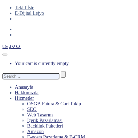
Teklif İste
E-Dijital Lejyo
LEJYO
Your cart is currently empty.
Search
for:
Anasayfa
Hakkımızda
Hizmetler
OSGB Fatura & Cari Takip
SEO
Web Tasarım
İçerik Pazarlaması
Backlink Paketleri
Amazon
E-posta Pazarlama & E-CRM