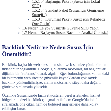
1.5.1
✅ Başlangıç Paketi (Susuz için Lokal
SEO)
1.5.2
✅ Standart Paket (Susuz için Genişleme
Stratejisi)
1.5.3
✅ Kurumsal Paket (Susuz için Rekabette
Öne Geçin)
1.6
Neden Lejyo? Susuz’de Güvenle SEO Yapın
1.7
Hemen Başlayın: Susuz Backlink Analizi Ücretsiz!
Backlink Nedir ve Neden Susuz İçin
Önemlidir?
Backlink, başka bir web sitesinden sizin web sitenize yönlendirilen
tıklanabilir bağlantıdır. Google gibi arama motorları, bu bağlantıları
dijitalde bir “referans” olarak algılar. Eğer bulunduğunuz konumdaki
bir işletmenin web sitesine güvenilir kaynaklardan çok sayıda
backlink yönlendirilmişse, arama motorları o siteyi daha değerli
görür ve sıralamada yükseltir.
Özellikle Susuz içinde faaliyet gösteren yerel işletmeler, hizmet
bölgelerine özel backlink çalışmaları ile hem Google’da lokal
sıralamada öne çıkar, hem de bölgesel müşterilerle daha kolay
etkileşim kurar.