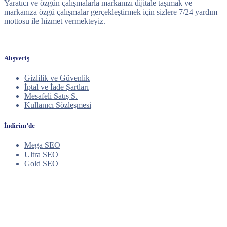
Yaratıcı ve özgün çalışmalarla markanızı dijitale taşımak ve
markanıza özgü çalışmalar gerçekleştirmek için sizlere 7/24 yardım
mottosu ile hizmet vermekteyiz.
Alışveriş
Gizlilik ve Güvenlik
İptal ve İade Şartları
Mesafeli Satış S.
Kullanıcı Sözleşmesi
İndirim’de
Mega SEO
Ultra SEO
Gold SEO