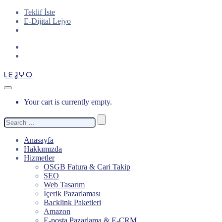
Teklif İste
E-Dijital Lejyo
LEJYO
Your cart is currently empty.
Search
for:
Anasayfa
Hakkımızda
Hizmetler
OSGB Fatura & Cari Takip
SEO
Web Tasarım
İçerik Pazarlaması
Backlink Paketleri
Amazon
E-posta Pazarlama & E-CRM