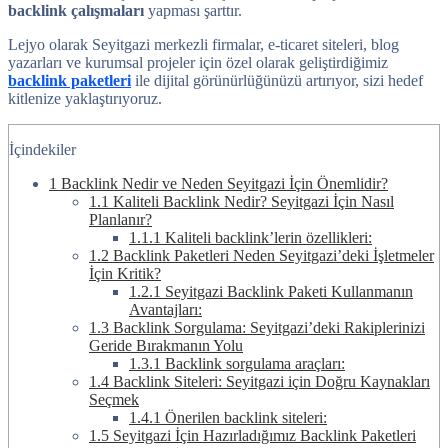
backlink çalışmaları
yapması şarttır.
Lejyo olarak Seyitgazi merkezli firmalar, e-ticaret siteleri, blog
yazarları ve kurumsal projeler için özel olarak geliştirdiğimiz
backlink paketleri
ile dijital görünürlüğünüzü artırıyor, sizi hedef
kitlenize yaklaştırıyoruz.
İçindekiler
1
Backlink Nedir ve Neden Seyitgazi İçin Önemlidir?
1.1
Kaliteli Backlink Nedir? Seyitgazi İçin Nasıl
Planlanır?
1.1.1
Kaliteli backlink’lerin özellikleri:
1.2
Backlink Paketleri Neden Seyitgazi’deki İşletmeler
İçin Kritik?
1.2.1
Seyitgazi Backlink Paketi Kullanmanın
Avantajları:
1.3
Backlink Sorgulama: Seyitgazi’deki Rakiplerinizi
Geride Bırakmanın Yolu
1.3.1
Backlink sorgulama araçları:
1.4
Backlink Siteleri: Seyitgazi için Doğru Kaynakları
Seçmek
1.4.1
Önerilen backlink siteleri:
1.5
Seyitgazi İçin Hazırladığımız Backlink Paketleri