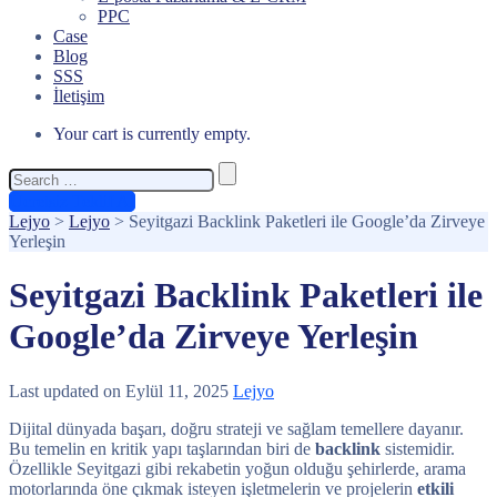
PPC
Case
Blog
SSS
İletişim
Your cart is currently empty.
Search
for:
Ücretsiz Teklif Al
Lejyo
>
Lejyo
>
Seyitgazi Backlink Paketleri ile Google’da Zirveye
Yerleşin
Seyitgazi Backlink Paketleri ile
Google’da Zirveye Yerleşin
Last updated on Eylül 11, 2025
Lejyo
Dijital dünyada başarı, doğru strateji ve sağlam temellere dayanır.
Bu temelin en kritik yapı taşlarından biri de
backlink
sistemidir.
Özellikle Seyitgazi gibi rekabetin yoğun olduğu şehirlerde, arama
motorlarında öne çıkmak isteyen işletmelerin ve projelerin
etkili