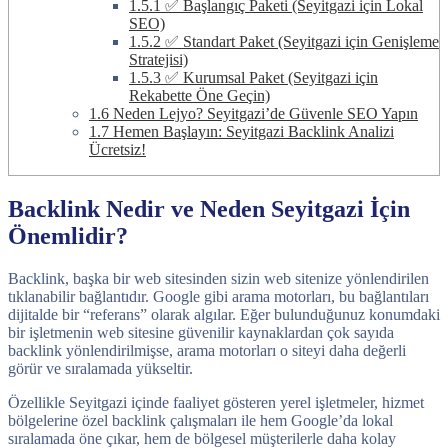
1.5.1
✅ Başlangıç Paketi (Seyitgazi için Lokal
SEO)
1.5.2
✅ Standart Paket (Seyitgazi için Genişleme
Stratejisi)
1.5.3
✅ Kurumsal Paket (Seyitgazi için
Rekabette Öne Geçin)
1.6
Neden Lejyo? Seyitgazi’de Güvenle SEO Yapın
1.7
Hemen Başlayın: Seyitgazi Backlink Analizi
Ücretsiz!
Backlink Nedir ve Neden Seyitgazi İçin
Önemlidir?
Backlink, başka bir web sitesinden sizin web sitenize yönlendirilen
tıklanabilir bağlantıdır. Google gibi arama motorları, bu bağlantıları
dijitalde bir “referans” olarak algılar. Eğer bulunduğunuz konumdaki
bir işletmenin web sitesine güvenilir kaynaklardan çok sayıda
backlink yönlendirilmişse, arama motorları o siteyi daha değerli
görür ve sıralamada yükseltir.
Özellikle Seyitgazi içinde faaliyet gösteren yerel işletmeler, hizmet
bölgelerine özel backlink çalışmaları ile hem Google’da lokal
sıralamada öne çıkar, hem de bölgesel müşterilerle daha kolay