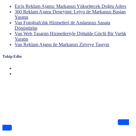
Erciş Reklam Ajansı: Markanızı Yükseltecek Doğru Adres
360 Reklam Ajansı Deneyimi: Lejyo ile Markanızı Baştan
Yaratın
Van Fotoğrafçılık Hizmetleri ile Anılarınızı Sanata
Dönüştürün
Van Web Tasarım Hizmetleriyle Dijitalde Güçlü Bir Varlık
Yaratın
Van Reklam Ajansı ile Markanızı Zirveye Taşıyın
Takip Edin
Haberdar Olun
Dijitalde Lejyo sizin için eşsiz tasarımlar ve bilgiler sunuyor
Takip
Edin