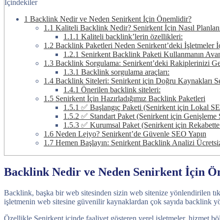
İçindekiler
1
Backlink Nedir ve Neden Senirkent İçin Önemlidir?
1.1
Kaliteli Backlink Nedir? Senirkent İçin Nasıl Planlan
1.1.1
Kaliteli backlink’lerin özellikleri:
1.2
Backlink Paketleri Neden Senirkent’deki İşletmeler İ
1.2.1
Senirkent Backlink Paketi Kullanmanın Avant
1.3
Backlink Sorgulama: Senirkent’deki Rakiplerinizi G
1.3.1
Backlink sorgulama araçları:
1.4
Backlink Siteleri: Senirkent için Doğru Kaynakları 
1.4.1
Önerilen backlink siteleri:
1.5
Senirkent İçin Hazırladığımız Backlink Paketleri
1.5.1
✅ Başlangıç Paketi (Senirkent için Lokal S
1.5.2
✅ Standart Paket (Senirkent için Genişleme St
1.5.3
✅ Kurumsal Paket (Senirkent için Rekabett
1.6
Neden Lejyo? Senirkent’de Güvenle SEO Yapın
1.7
Hemen Başlayın: Senirkent Backlink Analizi Ücretsi
Backlink Nedir ve Neden Senirkent İçin Ö
Backlink, başka bir web sitesinden sizin web sitenize yönlendirilen tık
işletmenin web sitesine güvenilir kaynaklardan çok sayıda backlink yön
Özellikle Senirkent içinde faaliyet gösteren yerel işletmeler, hizmet b