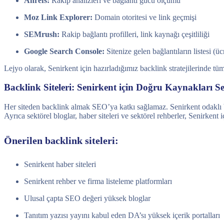
Ahrefs:
Rakip analizleri ve bağlantı gücü ölçümü
Moz Link Explorer:
Domain otoritesi ve link geçmişi
SEMrush:
Rakip bağlantı profilleri, link kaynağı çeşitliliği
Google Search Console:
Sitenize gelen bağlantıların listesi (üc
Lejyo olarak, Senirkent için hazırladığımız backlink stratejilerinde tüm
Backlink Siteleri: Senirkent için Doğru Kaynakları 
Her siteden backlink almak SEO’ya katkı sağlamaz. Senirkent odaklı back
Ayrıca sektörel bloglar, haber siteleri ve sektörel rehberler, Senirkent
Önerilen backlink siteleri:
Senirkent haber siteleri
Senirkent rehber ve firma listeleme platformları
Ulusal çapta SEO değeri yüksek bloglar
Tanıtım yazısı yayını kabul eden DA’sı yüksek içerik portalları