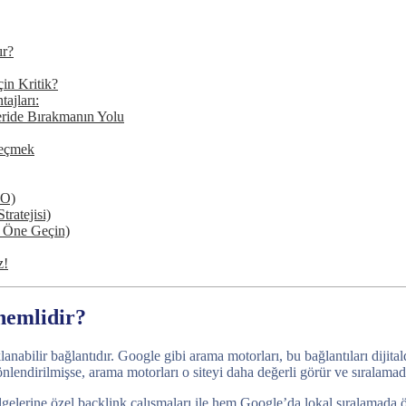
ır?
çin Kritik?
ajları:
eride Bırakmanın Yolu
Seçmek
EO)
ratejisi)
e Öne Geçin)
z!
nemlidir?
lanabilir bağlantıdır. Google gibi arama motorları, bu bağlantıları diji
lendirilmişse, arama motorları o siteyi daha değerli görür ve sıralamada
ölgelerine özel backlink çalışmaları ile hem Google’da lokal sıralamada 