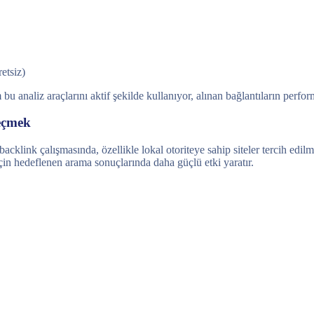
retsiz)
 bu analiz araçlarını aktif şekilde kullanıyor, alınan bağlantıların perfo
Seçmek
link çalışmasında, özellikle lokal otoriteye sahip siteler tercih edilme
 için hedeflenen arama sonuçlarında daha güçlü etki yaratır.