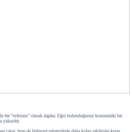
talde bir “referans” olarak algılar. Eğer bulunduğunuz konumdaki bir
 yükseltir.
öne çıkar, hem de bölgesel müşterilerle daha kolay etkileşim kurar.