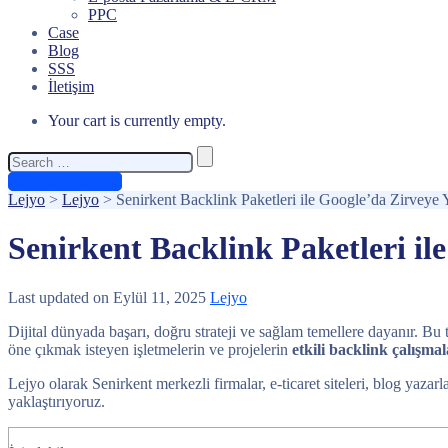
PPC
Case
Blog
SSS
İletişim
Your cart is currently empty.
Search
for:
Ücretsiz Teklif Al
Lejyo
>
Lejyo
>
Senirkent Backlink Paketleri ile Google’da Zirveye 
Senirkent Backlink Paketleri il
Last updated on Eylül 11, 2025
Lejyo
Dijital dünyada başarı, doğru strateji ve sağlam temellere dayanır. Bu t
öne çıkmak isteyen işletmelerin ve projelerin
etkili backlink çalışmal
Lejyo olarak Senirkent merkezli firmalar, e-ticaret siteleri, blog yazarl
yaklaştırıyoruz.