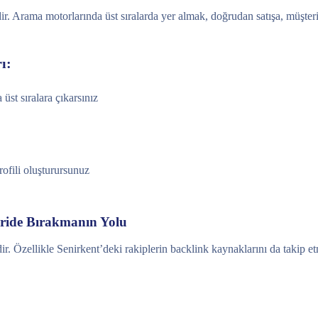
idir. Arama motorlarında üst sıralarda yer almak, doğrudan satışa, müşte
ı:
üst sıralara çıkarsınız
rofili oluşturursunuz
eride Bırakmanın Yolu
r. Özellikle Senirkent’deki rakiplerin backlink kaynaklarını da takip etm