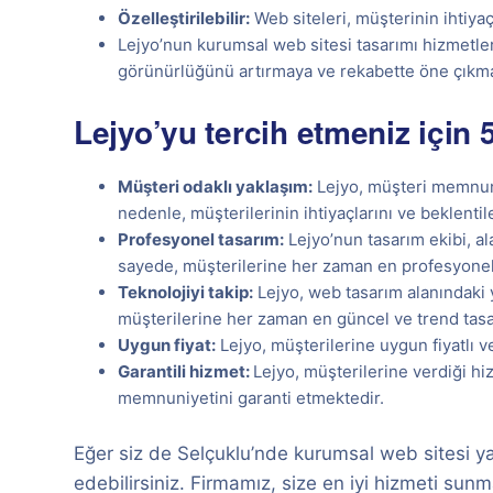
Özelleştirilebilir:
Web siteleri, müşterinin ihtiyaç
Lejyo’nun kurumsal web sitesi tasarımı hizmetleri
görünürlüğünü artırmaya ve rekabette öne çıkma
Lejyo’yu tercih etmeniz için 
Müşteri odaklı yaklaşım:
Lejyo, müşteri memnuni
nedenle, müşterilerinin ihtiyaçlarını ve beklenti
Profesyonel tasarım:
Lejyo’nun tasarım ekibi, a
sayede, müşterilerine her zaman en profesyonel v
Teknolojiyi takip:
Lejyo, web tasarım alanındaki y
müşterilerine her zaman en güncel ve trend tasa
Uygun fiyat:
Lejyo, müşterilerine uygun fiyatlı v
Garantili hizmet:
Lejyo, müşterilerine verdiği hi
memnuniyetini garanti etmektedir.
Eğer siz de Selçuklu’nde kurumsal web sitesi ya
edebilirsiniz. Firmamız, size en iyi hizmeti sunma