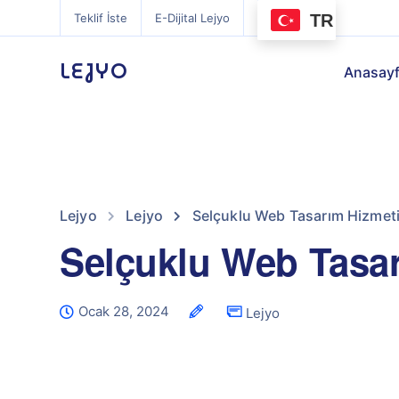
TR
Teklif İste
E-Dijital Lejyo
LEJYO
Anasay
Lejyo
Lejyo
Selçuklu Web Tasarım Hizmet
Selçuklu Web Tasar
Ocak 28, 2024
Lejyo