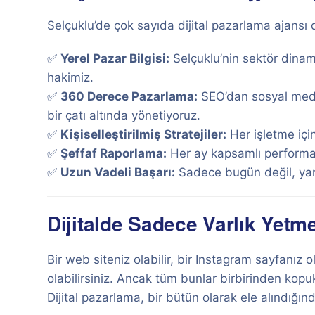
Selçuklu’de çok sayıda dijital pazarlama ajansı o
✅
Yerel Pazar Bilgisi:
Selçuklu’nin sektör dinami
hakimiz.
✅
360 Derece Pazarlama:
SEO’dan sosyal medy
bir çatı altında yönetiyoruz.
✅
Kişiselleştirilmiş Stratejiler:
Her işletme içi
✅
Şeffaf Raporlama:
Her ay kapsamlı performans
✅
Uzun Vadeli Başarı:
Sadece bugün değil, yar
Dijitalde Sadece Varlık Yetme
Bir web siteniz olabilir, bir Instagram sayfanız
olabilirsiniz. Ancak tüm bunlar birbirinden kopu
Dijital pazarlama, bir bütün olarak ele alındığın