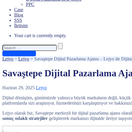
PPC
Case
Blog
SSS
İletişim
Your cart is currently empty.
Search
for:
Ücretsiz Teklif Al
Lejyo
>
Lejyo
>
Savaştepe Dijital Pazarlama Ajansı – Lejyo ile Diji
Savaştepe Dijital Pazarlama Aja
Haziran 29, 2025
Lejyo
Dijital dönüşüm, günümüzde yalnızca büyük markaların değil, küçük ve o
platformlarda sizi araştırıyor, hizmetlerinizi karşılaştırıyor ve hakkı
Lejyo olarak biz, Savaştepe merkezli bir dijital pazarlama ajansı olara
sonuç odaklı stratejiler
geliştirerek markanızı dijitalde ileriye taşıyor