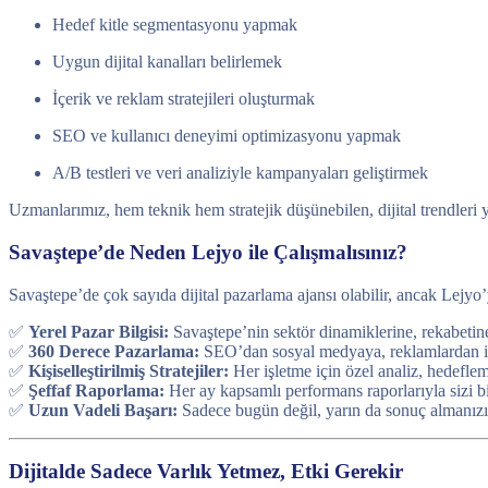
Hedef kitle segmentasyonu yapmak
Uygun dijital kanalları belirlemek
İçerik ve reklam stratejileri oluşturmak
SEO ve kullanıcı deneyimi optimizasyonu yapmak
A/B testleri ve veri analiziyle kampanyaları geliştirmek
Uzmanlarımız, hem teknik hem stratejik düşünebilen, dijital trendleri
Savaştepe’de Neden Lejyo ile Çalışmalısınız?
Savaştepe’de çok sayıda dijital pazarlama ajansı olabilir, ancak Lejyo’
✅
Yerel Pazar Bilgisi:
Savaştepe’nin sektör dinamiklerine, rekabetine
✅
360 Derece Pazarlama:
SEO’dan sosyal medyaya, reklamlardan içer
✅
Kişiselleştirilmiş Stratejiler:
Her işletme için özel analiz, hedefl
✅
Şeffaf Raporlama:
Her ay kapsamlı performans raporlarıyla sizi bi
✅
Uzun Vadeli Başarı:
Sadece bugün değil, yarın da sonuç almanızı
Dijitalde Sadece Varlık Yetmez, Etki Gerekir