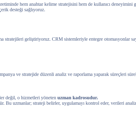
 üretiminde hem anahtar kelime stratejisini hem de kullanıcı deneyimin
çerik desteği sağlıyoruz.
a stratejileri geliştiriyoruz. CRM sistemleriyle entegre otomasyonlar 
anya ve stratejide düzenli analiz ve raporlama yaparak süreçleri sürekl
ler değil, o hizmetleri yöneten
uzman kadrosudur.
ür. Bu uzmanlar; strateji belirler, uygulamayı kontrol eder, verileri anali