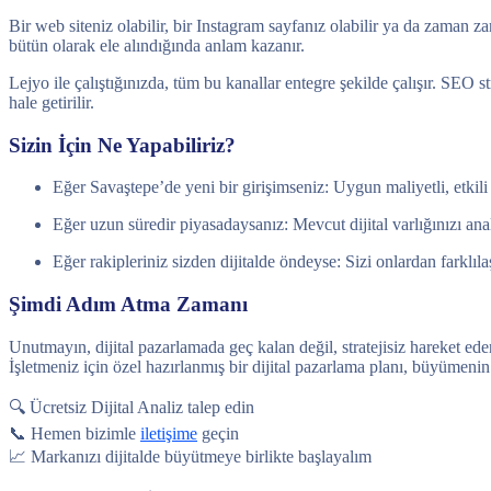
Bir web siteniz olabilir, bir Instagram sayfanız olabilir ya da zaman 
bütün olarak ele alındığında anlam kazanır.
Lejyo ile çalıştığınızda, tüm bu kanallar entegre şekilde çalışır. SEO 
hale getirilir.
Sizin İçin Ne Yapabiliriz?
Eğer Savaştepe’de yeni bir girişimseniz: Uygun maliyetli, etkili b
Eğer uzun süredir piyasadaysanız: Mevcut dijital varlığınızı ana
Eğer rakipleriniz sizden dijitalde öndeyse: Sizi onlardan farklıla
Şimdi Adım Atma Zamanı
Unutmayın, dijital pazarlamada geç kalan değil, stratejisiz hareket ed
İşletmeniz için özel hazırlanmış bir dijital pazarlama planı, büyümenin 
🔍 Ücretsiz Dijital Analiz talep edin
📞 Hemen bizimle
iletişime
geçin
📈 Markanızı dijitalde büyütmeye birlikte başlayalım