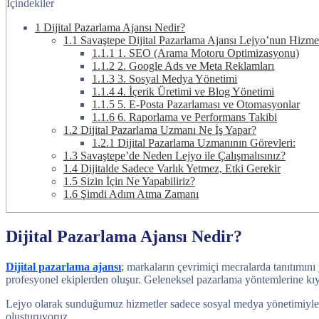
İçindekiler
1
Dijital Pazarlama Ajansı Nedir?
1.1
Savaştepe Dijital Pazarlama Ajansı Lejyo’nun Hizme
1.1.1
1. SEO (Arama Motoru Optimizasyonu)
1.1.2
2. Google Ads ve Meta Reklamları
1.1.3
3. Sosyal Medya Yönetimi
1.1.4
4. İçerik Üretimi ve Blog Yönetimi
1.1.5
5. E-Posta Pazarlaması ve Otomasyonlar
1.1.6
6. Raporlama ve Performans Takibi
1.2
Dijital Pazarlama Uzmanı Ne İş Yapar?
1.2.1
Dijital Pazarlama Uzmanının Görevleri:
1.3
Savaştepe’de Neden Lejyo ile Çalışmalısınız?
1.4
Dijitalde Sadece Varlık Yetmez, Etki Gerekir
1.5
Sizin İçin Ne Yapabiliriz?
1.6
Şimdi Adım Atma Zamanı
Dijital Pazarlama Ajansı Nedir?
Dijital pazarlama ajansı
; markaların çevrimiçi mecralarda tanıtımını
profesyonel ekiplerden oluşur. Geleneksel pazarlama yöntemlerine kıya
Lejyo olarak sunduğumuz hizmetler sadece sosyal medya yönetimiyle ya 
oluşturuyoruz.