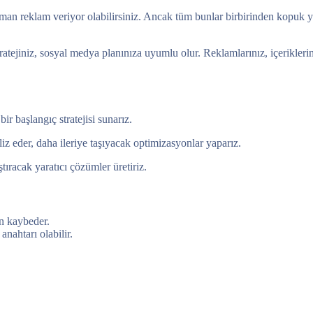
zaman reklam veriyor olabilirsiniz. Ancak tüm bunlar birbirinden kopuk yü
stratejiniz, sosyal medya planınıza uyumlu olur. Reklamlarınız, içerikle
ir başlangıç stratejisi sunarız.
liz eder, daha ileriye taşıyacak optimizasyonlar yaparız.
ştıracak yaratıcı çözümler üretiriz.
en kaybeder.
anahtarı olabilir.