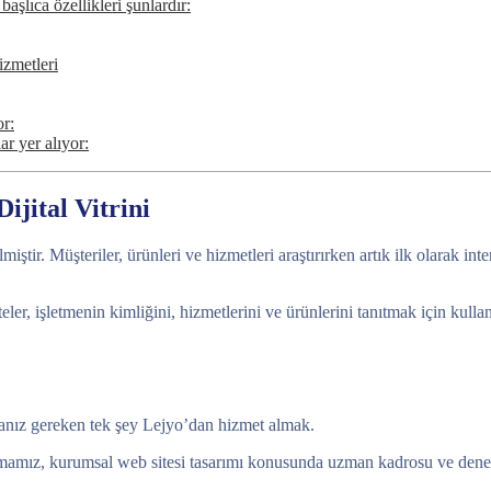
aşlıca özellikleri şunlardır:
zmetleri
or:
ar yer alıyor:
ijital Vitrini
ştir. Müşteriler, ürünleri ve hizmetleri araştırırken artık ilk olarak in
iteler, işletmenin kimliğini, hizmetlerini ve ürünlerini tanıtmak için kul
manız gereken tek şey Lejyo’dan hizmet almak.
rmamız, kurumsal web sitesi tasarımı konusunda uzman kadrosu ve deneyi