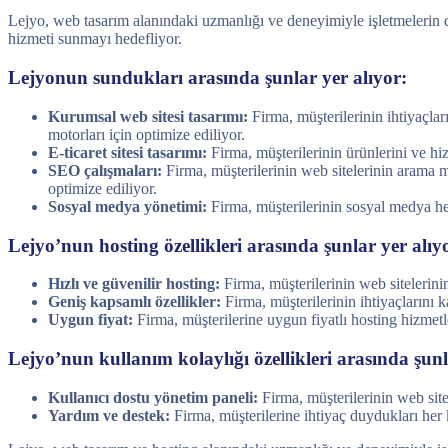
Lejyo, web tasarım alanındaki uzmanlığı ve deneyimiyle işletmelerin dij
hizmeti sunmayı hedefliyor.
Lejyonun sundukları arasında şunlar yer alıyor:
Kurumsal web sitesi tasarımı:
Firma, müşterilerinin ihtiyaçlar
motorları için optimize ediliyor.
E-ticaret sitesi tasarımı:
Firma, müşterilerinin ürünlerini ve hizm
SEO çalışmaları:
Firma, müşterilerinin web sitelerinin arama m
optimize ediliyor.
Sosyal medya yönetimi:
Firma, müşterilerinin sosyal medya hes
Lejyo’nun hosting özellikleri arasında şunlar yer alıy
Hızlı ve güvenilir hosting:
Firma, müşterilerinin web sitelerinin
Geniş kapsamlı özellikler:
Firma, müşterilerinin ihtiyaçlarını k
Uygun fiyat:
Firma, müşterilerine uygun fiyatlı hosting hizmetl
Lejyo’nun kullanım kolaylığı özellikleri arasında şunl
Kullanıcı dostu yönetim paneli:
Firma, müşterilerinin web site
Yardım ve destek:
Firma, müşterilerine ihtiyaç duydukları her