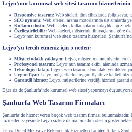
Lejyo’nun kurumsal web sitesi tasarımı hizmetlerinin b
Responsive tasarım:
Web siteleri, tüm cihazlarda (bilgisayar, t
SEO uyumlu:
Web siteleri, arama motorlarında üst sıralarda ye
Kullanıcı dostu:
Web siteleri, kullanıcıların kolaylıkla gezinebi
Özelleştirilebilir:
Web siteleri, müşterinin ihtiyaçlarına göre özel
Lejyo’nun kurumsal web sitesi tasarımı hizmetleri, Şanlıurfa’nd
Lejyo’yu tercih etmeniz için 5 neden:
Müşteri odaklı yaklaşım:
Lejyo, müşteri memnuniyetini en üst 
Profesyonel tasarım:
Lejyo’nun tasarım ekibi, alanında uzman v
Teknolojiyi takip:
Lejyo, web tasarım alanındaki yenilikleri ya
Uygun fiyat:
Lejyo, müşterilerine uygun fiyatlı ve kaliteli hiz
Garantili hizmet:
Lejyo, müşterilerine verdiği hizmeti garanti 
Eğer siz de Şanlıurfa’nde kurumsal web sitesi yaptırmayı düşünüyorsanı
Şanlıurfa Web Tasarım Firmaları
Şanlıurfa’de hizmet veren birçok web tasarım firması bulunmaktadır. B
hizmetleri sayesinde Lejyo sizlere daima bir adım ötesini göstermekted
Lejyo Dijital Medya ve Reklamcılık Hizmetleri Limited Şirketi, Şanlıur