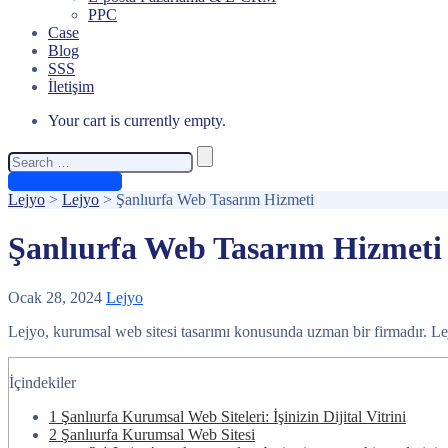
PPC
Case
Blog
SSS
İletişim
Your cart is currently empty.
Search
for:
Ücretsiz Teklif Al
Lejyo
>
Lejyo
>
Şanlıurfa Web Tasarım Hizmeti
Şanlıurfa Web Tasarım Hizmeti
Ocak 28, 2024
Lejyo
Lejyo, kurumsal web sitesi tasarımı konusunda uzman bir firmadır. Lejy
İçindekiler
1
Şanlıurfa Kurumsal Web Siteleri: İşinizin Dijital Vitrini
2
Şanlıurfa Kurumsal Web Sitesi