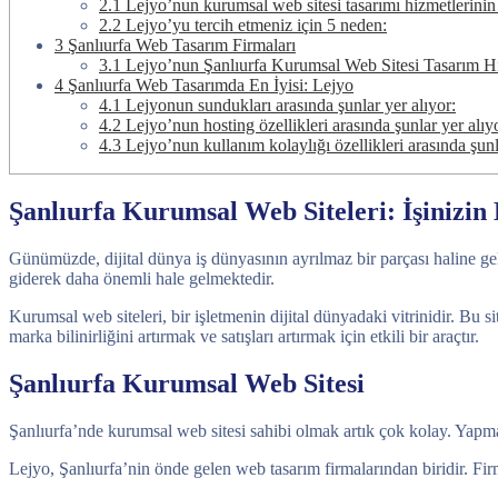
2.1
Lejyo’nun kurumsal web sitesi tasarımı hizmetlerinin b
2.2
Lejyo’yu tercih etmeniz için 5 neden:
3
Şanlıurfa Web Tasarım Firmaları
3.1
Lejyo’nun Şanlıurfa Kurumsal Web Sitesi Tasarım Hi
4
Şanlıurfa Web Tasarımda En İyisi: Lejyo
4.1
Lejyonun sundukları arasında şunlar yer alıyor:
4.2
Lejyo’nun hosting özellikleri arasında şunlar yer alıy
4.3
Lejyo’nun kullanım kolaylığı özellikleri arasında şunl
Şanlıurfa Kurumsal Web Siteleri: İşinizin D
Günümüzde, dijital dünya iş dünyasının ayrılmaz bir parçası haline gelmi
giderek daha önemli hale gelmektedir.
Kurumsal web siteleri, bir işletmenin dijital dünyadaki vitrinidir. Bu s
marka bilinirliğini artırmak ve satışları artırmak için etkili bir araçtır.
Şanlıurfa Kurumsal Web Sitesi
Şanlıurfa’nde kurumsal web sitesi sahibi olmak artık çok kolay. Yap
Lejyo, Şanlıurfa’nin önde gelen web tasarım firmalarından biridir. Fi