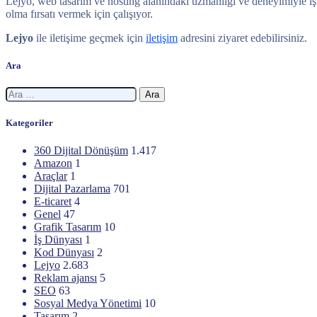
Lejyo, web tasarım ve hosting alanındaki uzmanlığı ve deneyimiyle işlet
olma fırsatı vermek için çalışıyor.
Lejyo
ile iletişime geçmek için
iletişim
adresini ziyaret edebilirsiniz.
Ara
Arama:
Kategoriler
360 Dijital Dönüşüm
1.417
Amazon
1
Araçlar
1
Dijital Pazarlama
701
E-ticaret
4
Genel
47
Grafik Tasarım
10
İş Dünyası
1
Kod Dünyası
2
Lejyo
2.683
Reklam ajansı
5
SEO
63
Sosyal Medya Yönetimi
10
Tasarım
2