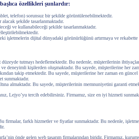
aşlıca özellikleri şunlardır:
ablet, telefon) sorunsuz bir şekilde görüntülenebilmektedir.
r alacak şekilde tasarlanmaktadır.
leceği ve kullanabileceği şekilde tasarlanmaktadır.
leştirilebilmektedir.
eki işletmelerin dijital dünyadaki görünürlüğünü artırmaya ve rekabette
düzeyde tutmayı hedeflemektedir. Bu nedenle, müşterilerinin ihtiyaçları
e deneyimli kişilerden oluşmaktadır. Bu sayede, müşterilerine her zama
kından takip etmektedir. Bu sayede, müşterilerine her zaman en güncel v
met sunmaktadır.
altına almaktadır. Bu sayede, müşterilerinin memnuniyetini garanti etmek
z, Lejyo’yu tercih edebilirsiniz. Firmamız, size en iyi hizmeti sunmak 
u firmalar, farklı hizmetler ve fiyatlar sunmaktadır. Bu nedenle, işletm
ir.
fa’nin önde gelen web tasarım firmalarından biridir. Firmamız, kurumsal 