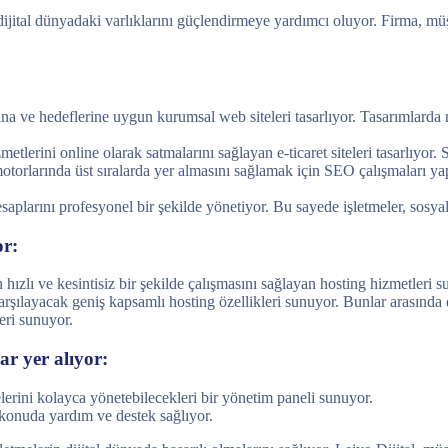
ital dünyadaki varlıklarını güçlendirmeye yardımcı oluyor. Firma, müşter
ına ve hedeflerine uygun kurumsal web siteleri tasarlıyor. Tasarımlarda 
etlerini online olarak satmalarını sağlayan e-ticaret siteleri tasarlıyor. S
otorlarında üst sıralarda yer almasını sağlamak için SEO çalışmaları yap
aplarını profesyonel bir şekilde yönetiyor. Bu sayede işletmeler, sosya
or:
 hızlı ve kesintisiz bir şekilde çalışmasını sağlayan hosting hizmetleri s
arşılayacak geniş kapsamlı hosting özellikleri sunuyor. Bunlar arasında e
eri sunuyor.
ar yer alıyor:
lerini kolayca yönetebilecekleri bir yönetim paneli sunuyor.
 konuda yardım ve destek sağlıyor.