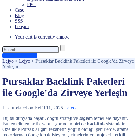
PPC
Case
Blog
SSS
İletişim
Your cart is currently empty.
Search
for:
Ücretsiz Teklif Al
Lejyo
>
Lejyo
>
Pursaklar Backlink Paketleri ile Google’da Zirveye
Yerleşin
Pursaklar Backlink Paketleri
ile Google’da Zirveye Yerleşin
Last updated on Eylül 11, 2025
Lejyo
Dijital dünyada başarı, doğru strateji ve sağlam temellere dayanır.
Bu temelin en kritik yapı taşlarından biri de
backlink
sistemidir.
Özellikle Pursaklar gibi rekabetin yoğun olduğu şehirlerde, arama
motorlarında öne çıkmak isteyen işletmelerin ve projelerin
etkili