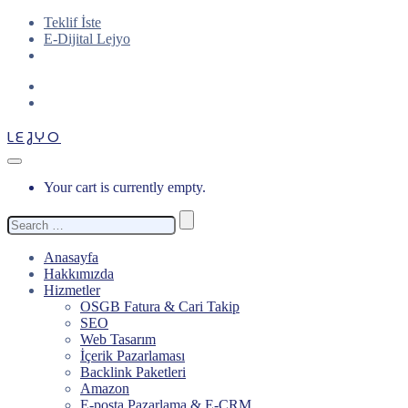
Teklif İste
E-Dijital Lejyo
LEJYO
Your cart is currently empty.
Search
for:
Anasayfa
Hakkımızda
Hizmetler
OSGB Fatura & Cari Takip
SEO
Web Tasarım
İçerik Pazarlaması
Backlink Paketleri
Amazon
E-posta Pazarlama & E-CRM