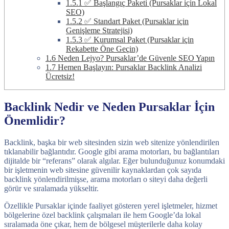
1.5.1
✅ Başlangıç Paketi (Pursaklar için Lokal
SEO)
1.5.2
✅ Standart Paket (Pursaklar için
Genişleme Stratejisi)
1.5.3
✅ Kurumsal Paket (Pursaklar için
Rekabette Öne Geçin)
1.6
Neden Lejyo? Pursaklar’de Güvenle SEO Yapın
1.7
Hemen Başlayın: Pursaklar Backlink Analizi
Ücretsiz!
Backlink Nedir ve Neden Pursaklar İçin
Önemlidir?
Backlink, başka bir web sitesinden sizin web sitenize yönlendirilen
tıklanabilir bağlantıdır. Google gibi arama motorları, bu bağlantıları
dijitalde bir “referans” olarak algılar. Eğer bulunduğunuz konumdaki
bir işletmenin web sitesine güvenilir kaynaklardan çok sayıda
backlink yönlendirilmişse, arama motorları o siteyi daha değerli
görür ve sıralamada yükseltir.
Özellikle Pursaklar içinde faaliyet gösteren yerel işletmeler, hizmet
bölgelerine özel backlink çalışmaları ile hem Google’da lokal
sıralamada öne çıkar, hem de bölgesel müşterilerle daha kolay