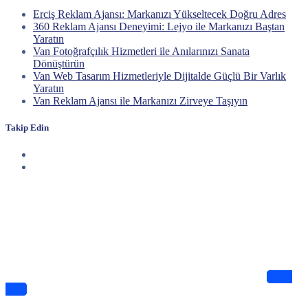
Erciş Reklam Ajansı: Markanızı Yükseltecek Doğru Adres
360 Reklam Ajansı Deneyimi: Lejyo ile Markanızı Baştan
Yaratın
Van Fotoğrafçılık Hizmetleri ile Anılarınızı Sanata
Dönüştürün
Van Web Tasarım Hizmetleriyle Dijitalde Güçlü Bir Varlık
Yaratın
Van Reklam Ajansı ile Markanızı Zirveye Taşıyın
Takip Edin
Haberdar Olun
Dijitalde Lejyo sizin için eşsiz tasarımlar ve bilgiler sunuyor
Takip
Edin