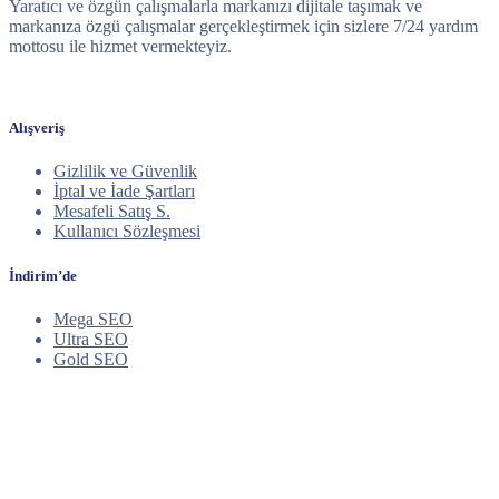
Yaratıcı ve özgün çalışmalarla markanızı dijitale taşımak ve
markanıza özgü çalışmalar gerçekleştirmek için sizlere 7/24 yardım
mottosu ile hizmet vermekteyiz.
Alışveriş
Gizlilik ve Güvenlik
İptal ve İade Şartları
Mesafeli Satış S.
Kullanıcı Sözleşmesi
İndirim’de
Mega SEO
Ultra SEO
Gold SEO