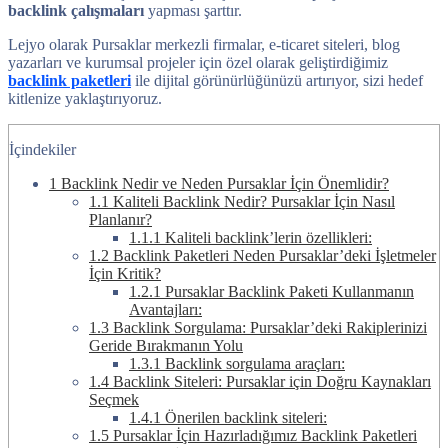
backlink çalışmaları
yapması şarttır.
Lejyo olarak Pursaklar merkezli firmalar, e-ticaret siteleri, blog
yazarları ve kurumsal projeler için özel olarak geliştirdiğimiz
backlink paketleri
ile dijital görünürlüğünüzü artırıyor, sizi hedef
kitlenize yaklaştırıyoruz.
İçindekiler
1
Backlink Nedir ve Neden Pursaklar İçin Önemlidir?
1.1
Kaliteli Backlink Nedir? Pursaklar İçin Nasıl
Planlanır?
1.1.1
Kaliteli backlink’lerin özellikleri:
1.2
Backlink Paketleri Neden Pursaklar’deki İşletmeler
İçin Kritik?
1.2.1
Pursaklar Backlink Paketi Kullanmanın
Avantajları:
1.3
Backlink Sorgulama: Pursaklar’deki Rakiplerinizi
Geride Bırakmanın Yolu
1.3.1
Backlink sorgulama araçları:
1.4
Backlink Siteleri: Pursaklar için Doğru Kaynakları
Seçmek
1.4.1
Önerilen backlink siteleri:
1.5
Pursaklar İçin Hazırladığımız Backlink Paketleri