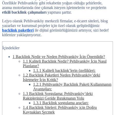
Özellikle Pehlivanköy gibi rekabetin yoğun olduğu şehirlerde,
arama motorlarında öne çıkmak isteyen işletmelerin ve projelerin
etkili backlink çalışmaları
yapması şarttır.
Lejyo olarak Pehlivanköy merkezli firmalar, e-ticaret siteleri, blog
yazarları ve kurumsal projeler için özel olarak geliştirdiğimiz
backlink paketleri
ile dijital görünürlüğünüzü artırıyor, sizi hedef
kitlenize yaklaştırıyoruz.
İçindekiler
1
Backlink Nedir ve Neden Pehlivanköy İçin Önemlidir?
1.1
Kaliteli Backlink Nedir? Pehlivanköy İçin Nasıl
Planlanır?
1.1.1
Kaliteli backlink’lerin özellikleri:
1.2
Backlink Paketleri Neden Pehlivanköy’deki
İşletmeler İçin Kritik?
1.2.1
Pehlivanköy Backlink Paketi Kullanmanın
Avantajları:
1.3
Backlink Sorgulama: Pehlivanköy’deki
Rakiplerinizi Geride Bırakmanın Yolu
1.3.1
Backlink sorgulama araçları:
1.4
Backlink Siteleri: Pehlivanköy için Doğru
Kaynakları Seçmek