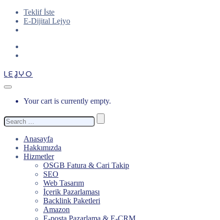
Teklif İste
E-Dijital Lejyo
LEJYO
Your cart is currently empty.
Search
for:
Anasayfa
Hakkımızda
Hizmetler
OSGB Fatura & Cari Takip
SEO
Web Tasarım
İçerik Pazarlaması
Backlink Paketleri
Amazon
E-posta Pazarlama & E-CRM