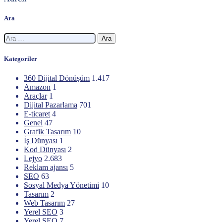
Ara
Arama:
Kategoriler
360 Dijital Dönüşüm
1.417
Amazon
1
Araçlar
1
Dijital Pazarlama
701
E-ticaret
4
Genel
47
Grafik Tasarım
10
İş Dünyası
1
Kod Dünyası
2
Lejyo
2.683
Reklam ajansı
5
SEO
63
Sosyal Medya Yönetimi
10
Tasarım
2
Web Tasarım
27
Yerel SEO
3
Yerel SEO
7