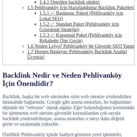
1.4.1
Önerilen backlink siteleri:
1.5
Pehlivanköy İçin Hazırladığımız Backlink Paketleri
1.5.1
✅ Başlangıç Paketi (Pehlivanköy için
Lokal SEO)
1.5.2
✅ Standart Paket (Pehlivanköy için
Genişleme Stratejisi)
1.5.3
✅ Kurumsal Paket (Pehlivanköy için
Rekabette Öne Geçin)
1.6
Neden Lejyo? Pehlivanköy’de Güvenle SEO Yapın
1.7
Hemen Başlayın: Pehlivanköy Backlink Analizi
Ücretsiz!
Backlink Nedir ve Neden Pehlivanköy
İçin Önemlidir?
Backlink, başka bir web sitesinden sizin web sitenize yönlendirilen
tıklanabilir bağlantıdır. Google gibi arama motorları, bu bağlantıları
dijitalde bir “referans” olarak algılar. Eğer bulunduğunuz konumdaki
bir işletmenin web sitesine güvenilir kaynaklardan çok sayıda
backlink yönlendirilmişse, arama motorları o siteyi daha değerli
görür ve sıralamada yükseltir.
Özellikle Pehlivanköy içinde faaliyet gösteren yerel işletmeler,