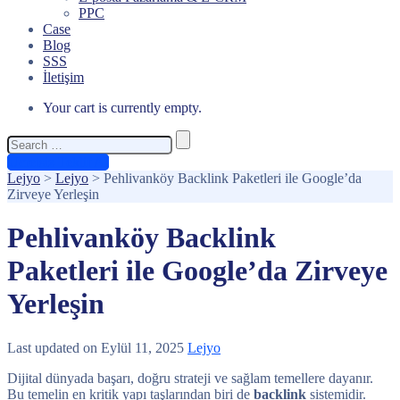
PPC
Case
Blog
SSS
İletişim
Your cart is currently empty.
Search
for:
Ücretsiz Teklif Al
Lejyo
>
Lejyo
>
Pehlivanköy Backlink Paketleri ile Google’da
Zirveye Yerleşin
Pehlivanköy Backlink
Paketleri ile Google’da Zirveye
Yerleşin
Last updated on Eylül 11, 2025
Lejyo
Dijital dünyada başarı, doğru strateji ve sağlam temellere dayanır.
Bu temelin en kritik yapı taşlarından biri de
backlink
sistemidir.