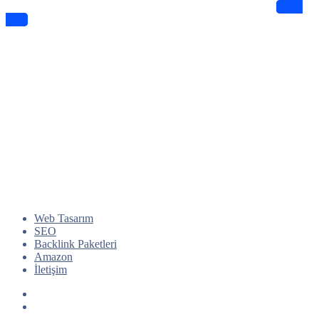
Dijitalde Lejyo sizin için eşsiz tasarımlar ve bilgiler sunuyor
Takip
Edin
Web Tasarım
SEO
Backlink Paketleri
Amazon
İletişim