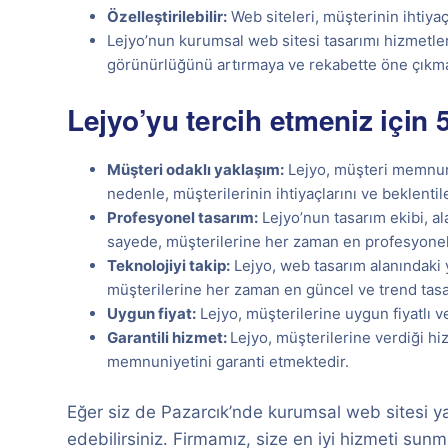
Özelleştirilebilir:
Web siteleri, müşterinin ihtiyaç
Lejyo’nun kurumsal web sitesi tasarımı hizmetleri
görünürlüğünü artırmaya ve rekabette öne çıkma
Lejyo’yu tercih etmeniz için 
Müşteri odaklı yaklaşım:
Lejyo, müşteri memnuni
nedenle, müşterilerinin ihtiyaçlarını ve beklenti
Profesyonel tasarım:
Lejyo’nun tasarım ekibi, a
sayede, müşterilerine her zaman en profesyonel v
Teknolojiyi takip:
Lejyo, web tasarım alanındaki y
müşterilerine her zaman en güncel ve trend tasa
Uygun fiyat:
Lejyo, müşterilerine uygun fiyatlı v
Garantili hizmet:
Lejyo, müşterilerine verdiği hi
memnuniyetini garanti etmektedir.
Eğer siz de Pazarcık’nde kurumsal web sitesi y
edebilirsiniz. Firmamız, size en iyi hizmeti sunma