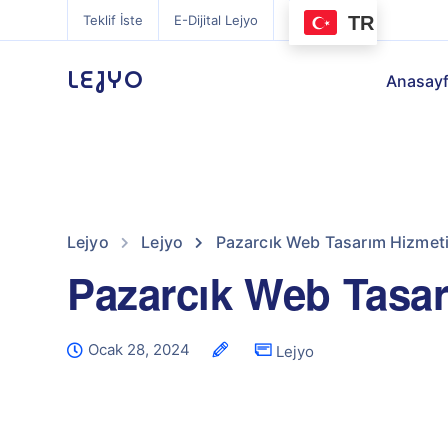
TR
Teklif İste
E-Dijital Lejyo
LEJYO
Anasay
Lejyo
Lejyo
Pazarcık Web Tasarım Hizmet
Pazarcık Web Tasar
Ocak 28, 2024
Lejyo