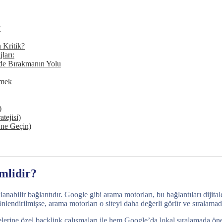
?
 Kritik?
ları:
ide Bırakmanın Yolu
çmek
)
tejisi)
ne Geçin)
mlidir?
lanabilir bağlantıdır. Google gibi arama motorları, bu bağlantıları diji
lendirilmişse, arama motorları o siteyi daha değerli görür ve sıralamada
gelerine özel backlink çalışmaları ile hem Google’da lokal sıralamada öne