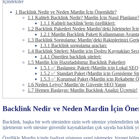
İçindekiler
1
Backlink Nedir ve Neden Mardin İçin Önemlidir?
1.1
Kaliteli Backlink Nedir? Mardin İçin Nasıl Planlanır
1.1.1
Kaliteli backlink’lerin özellikleri:
1.2
Backlink Paketleri Neden Mardin’deki İşletmeler İçin
1.2.1
Mardin Backlink Paketi Kullanmanın Avantaj
1.3
Backlink Sorgulama: Mardin’deki Rakiplerinizi Ger
1.3.1
Backlink sorgulama araçları:
1.4
Backlink Siteleri: Mardin için Doğru Kaynakları Se
1.4.1
Önerilen backlink siteleri:
1.5
Mardin İçin Hazırladığımız Backlink Paketleri
1.5.1
✅ Başlangıç Paketi (Mardin için Lokal SEO
1.5.2
✅ Standart Paket (Mardin için Genişleme Stra
1.5.3
✅ Kurumsal Paket (Mardin için Rekabette Ö
1.6
Neden Lejyo? Mardin’de Güvenle SEO Yapın
1.7
Hemen Başlayın: Mardin Backlink Analizi Ücretsiz!
Backlink Nedir ve Neden Mardin İçin Öne
Backlink, başka bir web sitesinden sizin web sitenize yönlendirilen tık
işletmenin web sitesine güvenilir kaynaklardan çok sayıda backlink yön
Özellikle Mardin içinde faaliyet gösteren yerel işletmeler, hizmet böl