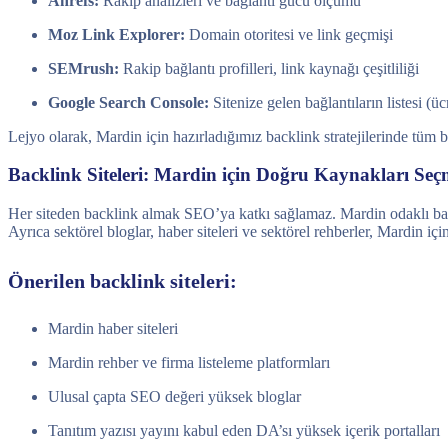
Ahrefs:
Rakip analizleri ve bağlantı gücü ölçümü
Moz Link Explorer:
Domain otoritesi ve link geçmişi
SEMrush:
Rakip bağlantı profilleri, link kaynağı çeşitliliği
Google Search Console:
Sitenize gelen bağlantıların listesi (üc
Lejyo olarak, Mardin için hazırladığımız backlink stratejilerinde tüm bu
Backlink Siteleri: Mardin için Doğru Kaynakları Se
Her siteden backlink almak SEO’ya katkı sağlamaz. Mardin odaklı backli
Ayrıca sektörel bloglar, haber siteleri ve sektörel rehberler, Mardin iç
Önerilen backlink siteleri:
Mardin haber siteleri
Mardin rehber ve firma listeleme platformları
Ulusal çapta SEO değeri yüksek bloglar
Tanıtım yazısı yayını kabul eden DA’sı yüksek içerik portalları