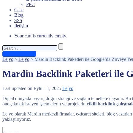
PPC
Case
Blog
SSS
İletişim
Your cart is currently empty.
Search
for:
Ücretsiz Teklif Al
Lejyo
>
Lejyo
>
Mardin Backlink Paketleri ile Google’da Zirveye Yer
Mardin Backlink Paketleri ile G
Last updated on Eylül 11, 2025
Lejyo
Dijital dünyada başarı, doğru strateji ve sağlam temellere dayanır. Bu t
öne çıkmak isteyen işletmelerin ve projelerin
etkili backlink çalışmal
Lejyo olarak Mardin merkezli firmalar, e-ticaret siteleri, blog yazarlar
yaklaştırıyoruz.