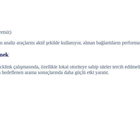
retsiz)
 analiz araçlarını aktif şekilde kullanıyor, alınan bağlantıların perform
çmek
nk çalışmasında, özellikle lokal otoriteye sahip siteler tercih edilmeli
in hedeflenen arama sonuçlarında daha güçlü etki yaratır.