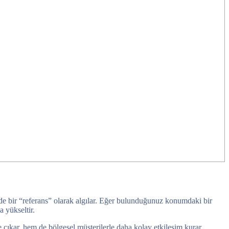
talde bir “referans” olarak algılar. Eğer bulunduğunuz konumdaki bir
 yükseltir.
 çıkar, hem de bölgesel müşterilerle daha kolay etkileşim kurar.