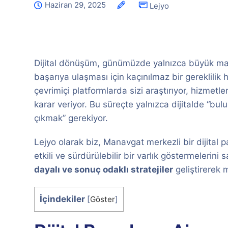
Haziran 29, 2025
Lejyo
Dijital dönüşüm, günümüzde yalnızca büyük marka
başarıya ulaşması için kaçınılmaz bir gereklilik h
çevrimiçi platformlarda sizi araştırıyor, hizmetle
karar veriyor. Bu süreçte yalnızca dijitalde “bul
çıkmak” gerekiyor.
Lejyo olarak biz, Manavgat merkezli bir dijital 
etkili ve sürdürülebilir bir varlık göstermelerin
dayalı ve sonuç odaklı stratejiler
geliştirerek m
İçindekiler
[
Göster
]