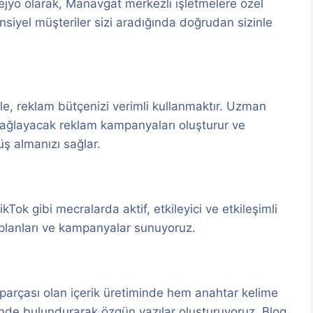
Lejyo olarak, Manavgat merkezli işletmelere özel
tansiyel müşteriler sizi aradığında doğrudan sizinle
e, reklam bütçenizi verimli kullanmaktır. Uzman
 sağlayacak reklam kampanyaları oluşturur ve
ş almanızı sağlar.
Tok gibi mecralarda aktif, etkileyici ve etkileşimli
 planları ve kampanyalar sunuyoruz.
r parçası olan içerik üretiminde hem anahtar kelime
ünde bulundurarak özgün yazılar oluşturuyoruz. Blog,