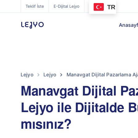
TR
Teklif İste
E-Dijital Lejyo
LEJYO
Anasay
Lejyo
Lejyo
Manavgat Dijital Pazarlama Aja
Manavgat Dijital Pa
Lejyo ile Dijitalde
mısınız?