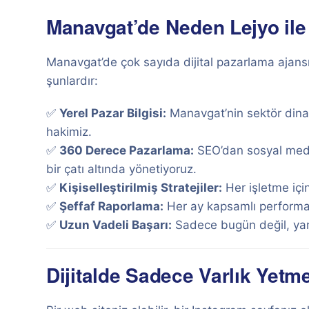
Manavgat’de Neden Lejyo ile 
Manavgat’de çok sayıda dijital pazarlama ajansı 
şunlardır:
✅
Yerel Pazar Bilgisi:
Manavgat’nin sektör dinami
hakimiz.
✅
360 Derece Pazarlama:
SEO’dan sosyal medy
bir çatı altında yönetiyoruz.
✅
Kişiselleştirilmiş Stratejiler:
Her işletme içi
✅
Şeffaf Raporlama:
Her ay kapsamlı performans
✅
Uzun Vadeli Başarı:
Sadece bugün değil, yar
Dijitalde Sadece Varlık Yetme