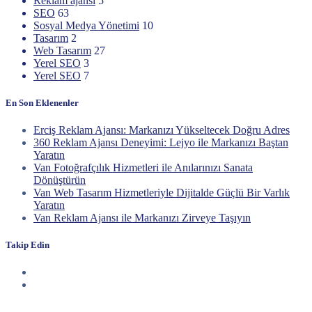
Reklam ajansı
5
SEO
63
Sosyal Medya Yönetimi
10
Tasarım
2
Web Tasarım
27
Yerel SEO
3
Yerel SEO
7
En Son Eklenenler
Erciş Reklam Ajansı: Markanızı Yükseltecek Doğru Adres
360 Reklam Ajansı Deneyimi: Lejyo ile Markanızı Baştan
Yaratın
Van Fotoğrafçılık Hizmetleri ile Anılarınızı Sanata
Dönüştürün
Van Web Tasarım Hizmetleriyle Dijitalde Güçlü Bir Varlık
Yaratın
Van Reklam Ajansı ile Markanızı Zirveye Taşıyın
Takip Edin