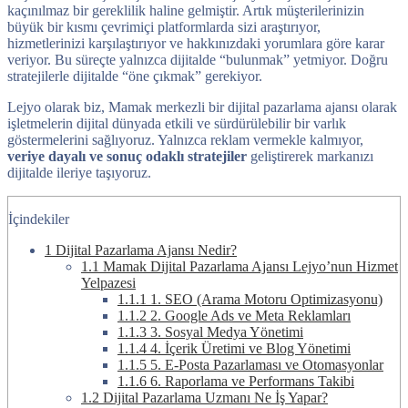
kaçınılmaz bir gereklilik haline gelmiştir. Artık müşterilerinizin
büyük bir kısmı çevrimiçi platformlarda sizi araştırıyor,
hizmetlerinizi karşılaştırıyor ve hakkınızdaki yorumlara göre karar
veriyor. Bu süreçte yalnızca dijitalde “bulunmak” yetmiyor. Doğru
stratejilerle dijitalde “öne çıkmak” gerekiyor.
Lejyo olarak biz, Mamak merkezli bir dijital pazarlama ajansı olarak
işletmelerin dijital dünyada etkili ve sürdürülebilir bir varlık
göstermelerini sağlıyoruz. Yalnızca reklam vermekle kalmıyor,
veriye dayalı ve sonuç odaklı stratejiler
geliştirerek markanızı
dijitalde ileriye taşıyoruz.
İçindekiler
1
Dijital Pazarlama Ajansı Nedir?
1.1
Mamak Dijital Pazarlama Ajansı Lejyo’nun Hizmet
Yelpazesi
1.1.1
1. SEO (Arama Motoru Optimizasyonu)
1.1.2
2. Google Ads ve Meta Reklamları
1.1.3
3. Sosyal Medya Yönetimi
1.1.4
4. İçerik Üretimi ve Blog Yönetimi
1.1.5
5. E-Posta Pazarlaması ve Otomasyonlar
1.1.6
6. Raporlama ve Performans Takibi
1.2
Dijital Pazarlama Uzmanı Ne İş Yapar?