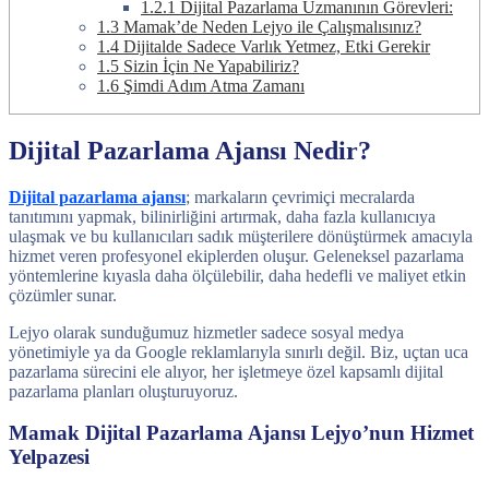
1.2.1
Dijital Pazarlama Uzmanının Görevleri:
1.3
Mamak’de Neden Lejyo ile Çalışmalısınız?
1.4
Dijitalde Sadece Varlık Yetmez, Etki Gerekir
1.5
Sizin İçin Ne Yapabiliriz?
1.6
Şimdi Adım Atma Zamanı
Dijital Pazarlama Ajansı Nedir?
Dijital pazarlama ajansı
; markaların çevrimiçi mecralarda
tanıtımını yapmak, bilinirliğini artırmak, daha fazla kullanıcıya
ulaşmak ve bu kullanıcıları sadık müşterilere dönüştürmek amacıyla
hizmet veren profesyonel ekiplerden oluşur. Geleneksel pazarlama
yöntemlerine kıyasla daha ölçülebilir, daha hedefli ve maliyet etkin
çözümler sunar.
Lejyo olarak sunduğumuz hizmetler sadece sosyal medya
yönetimiyle ya da Google reklamlarıyla sınırlı değil. Biz, uçtan uca
pazarlama sürecini ele alıyor, her işletmeye özel kapsamlı dijital
pazarlama planları oluşturuyoruz.
Mamak Dijital Pazarlama Ajansı Lejyo’nun Hizmet
Yelpazesi