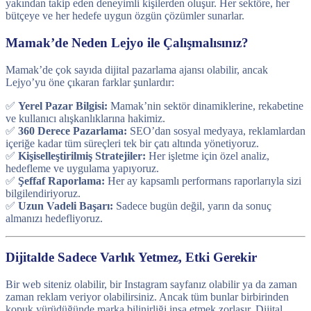
yakından takip eden deneyimli kişilerden oluşur. Her sektöre, her
bütçeye ve her hedefe uygun özgün çözümler sunarlar.
Mamak’de Neden Lejyo ile Çalışmalısınız?
Mamak’de çok sayıda dijital pazarlama ajansı olabilir, ancak
Lejyo’yu öne çıkaran farklar şunlardır:
✅
Yerel Pazar Bilgisi:
Mamak’nin sektör dinamiklerine, rekabetine
ve kullanıcı alışkanlıklarına hakimiz.
✅
360 Derece Pazarlama:
SEO’dan sosyal medyaya, reklamlardan
içeriğe kadar tüm süreçleri tek bir çatı altında yönetiyoruz.
✅
Kişiselleştirilmiş Stratejiler:
Her işletme için özel analiz,
hedefleme ve uygulama yapıyoruz.
✅
Şeffaf Raporlama:
Her ay kapsamlı performans raporlarıyla sizi
bilgilendiriyoruz.
✅
Uzun Vadeli Başarı:
Sadece bugün değil, yarın da sonuç
almanızı hedefliyoruz.
Dijitalde Sadece Varlık Yetmez, Etki Gerekir
Bir web siteniz olabilir, bir Instagram sayfanız olabilir ya da zaman
zaman reklam veriyor olabilirsiniz. Ancak tüm bunlar birbirinden
kopuk yürüdüğünde marka bilinirliği inşa etmek zorlaşır. Dijital