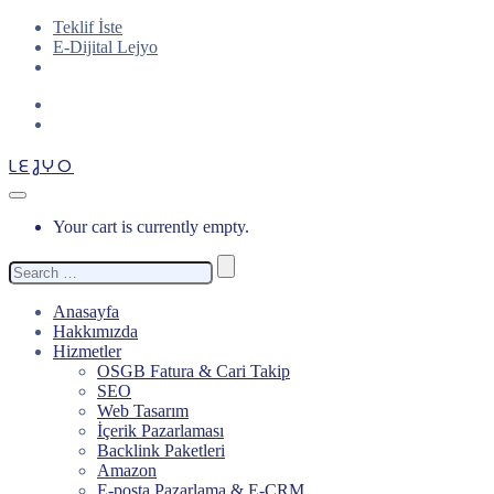
Teklif İste
E-Dijital Lejyo
LEJYO
Your cart is currently empty.
Search
for:
Anasayfa
Hakkımızda
Hizmetler
OSGB Fatura & Cari Takip
SEO
Web Tasarım
İçerik Pazarlaması
Backlink Paketleri
Amazon
E-posta Pazarlama & E-CRM