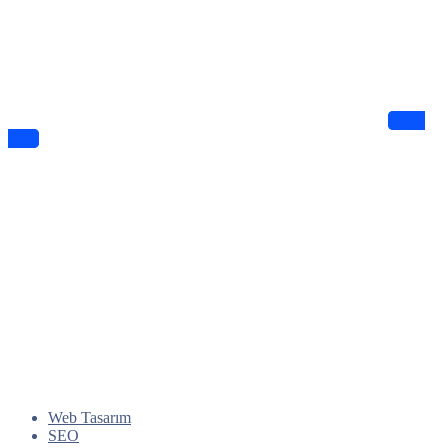
Haberdar Olun
Dijitalde Lejyo sizin için eşsiz tasarımlar ve bilgiler sunuyor
Takip
Edin
Web Tasarım
SEO