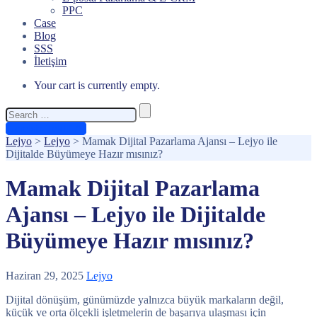
PPC
Case
Blog
SSS
İletişim
Your cart is currently empty.
Search
for:
Ücretsiz Teklif Al
Lejyo
>
Lejyo
>
Mamak Dijital Pazarlama Ajansı – Lejyo ile
Dijitalde Büyümeye Hazır mısınız?
Mamak Dijital Pazarlama
Ajansı – Lejyo ile Dijitalde
Büyümeye Hazır mısınız?
Haziran 29, 2025
Lejyo
Dijital dönüşüm, günümüzde yalnızca büyük markaların değil,
küçük ve orta ölçekli işletmelerin de başarıya ulaşması için