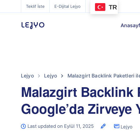
TR
Teklif İste
E-Dijital Lejyo
LEJYO
Anasay
Lejyo
Lejyo
Malazgirt Backlink Paketleri i
Malazgirt Backlink P
Google’da Zirveye 
Last updated on Eylül 11, 2025
Lejyo