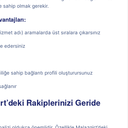
e sahip olmak gerekir.
antajları:
zmet adı) aramalarda üst sıralara çıkarsınız
e edersiniz
iliğe sahip bağlantı profili oluşturursunuz
sağlanır
t’deki Rakiplerinizi Geride
nalizi oldukça önemlidir. Özellikle Malazgirt’deki