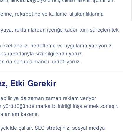
ilir, ancak Lejyo’yu öne çıkaran farklar şunlardır:
rine, rekabetine ve kullanıcı alışkanlıklarına
aya, reklamlardan içeriğe kadar tüm süreçleri tek
n özel analiz, hedefleme ve uygulama yapıyoruz.
 raporlarıyla sizi bilgilendiriyoruz.
ın da sonuç almanızı hedefliyoruz.
z, Etki Gerekir
 olabilir ya da zaman zaman reklam veriyor
k yürüdüğünde marka bilinirliği inşa etmek zorlaşır.
da anlam kazanır.
 şekilde çalışır. SEO stratejiniz, sosyal medya