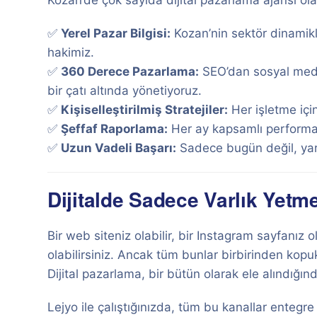
Kozan’de çok sayıda dijital pazarlama ajansı olab
✅
Yerel Pazar Bilgisi:
Kozan’nin sektör dinamikle
hakimiz.
✅
360 Derece Pazarlama:
SEO’dan sosyal medy
bir çatı altında yönetiyoruz.
✅
Kişiselleştirilmiş Stratejiler:
Her işletme içi
✅
Şeffaf Raporlama:
Her ay kapsamlı performans
✅
Uzun Vadeli Başarı:
Sadece bugün değil, yar
Dijitalde Sadece Varlık Yetme
Bir web siteniz olabilir, bir Instagram sayfanız
olabilirsiniz. Ancak tüm bunlar birbirinden kopu
Dijital pazarlama, bir bütün olarak ele alındığın
Lejyo ile çalıştığınızda, tüm bu kanallar entegre