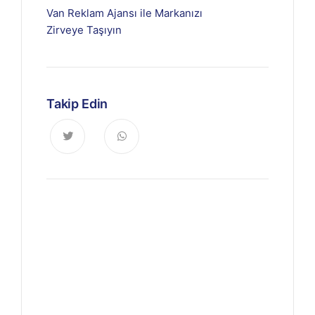
Van Reklam Ajansı ile Markanızı
Zirveye Taşıyın
Takip Edin
Haberdar Olun
Dijitalde Lejyo sizin için eşsiz
tasarımlar ve bilgiler sunuyor