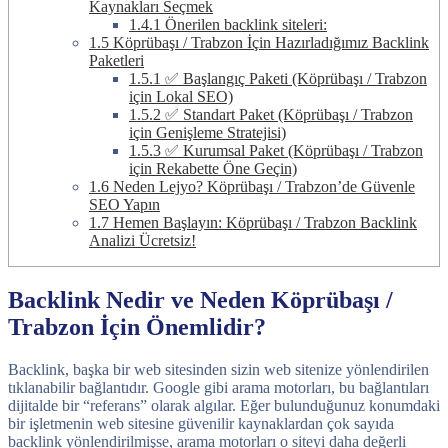
Kaynakları Seçmek
1.4.1
Önerilen backlink siteleri:
1.5
Köprübaşı / Trabzon İçin Hazırladığımız Backlink
Paketleri
1.5.1
✅ Başlangıç Paketi (Köprübaşı / Trabzon
için Lokal SEO)
1.5.2
✅ Standart Paket (Köprübaşı / Trabzon
için Genişleme Stratejisi)
1.5.3
✅ Kurumsal Paket (Köprübaşı / Trabzon
için Rekabette Öne Geçin)
1.6
Neden Lejyo? Köprübaşı / Trabzon’de Güvenle
SEO Yapın
1.7
Hemen Başlayın: Köprübaşı / Trabzon Backlink
Analizi Ücretsiz!
Backlink Nedir ve Neden Köprübaşı /
Trabzon İçin Önemlidir?
Backlink, başka bir web sitesinden sizin web sitenize yönlendirilen
tıklanabilir bağlantıdır. Google gibi arama motorları, bu bağlantıları
dijitalde bir “referans” olarak algılar. Eğer bulunduğunuz konumdaki
bir işletmenin web sitesine güvenilir kaynaklardan çok sayıda
backlink yönlendirilmişse, arama motorları o siteyi daha değerli