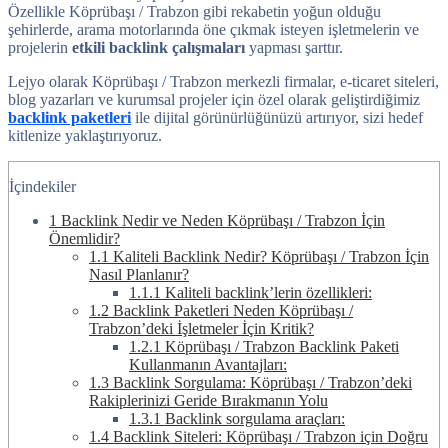
Özellikle Köprübaşı / Trabzon gibi rekabetin yoğun olduğu
şehirlerde, arama motorlarında öne çıkmak isteyen işletmelerin ve
projelerin
etkili backlink çalışmaları
yapması şarttır.
Lejyo olarak Köprübaşı / Trabzon merkezli firmalar, e-ticaret siteleri,
blog yazarları ve kurumsal projeler için özel olarak geliştirdiğimiz
backlink paketleri
ile dijital görünürlüğünüzü artırıyor, sizi hedef
kitlenize yaklaştırıyoruz.
İçindekiler
1
Backlink Nedir ve Neden Köprübaşı / Trabzon İçin
Önemlidir?
1.1
Kaliteli Backlink Nedir? Köprübaşı / Trabzon İçin
Nasıl Planlanır?
1.1.1
Kaliteli backlink’lerin özellikleri:
1.2
Backlink Paketleri Neden Köprübaşı /
Trabzon’deki İşletmeler İçin Kritik?
1.2.1
Köprübaşı / Trabzon Backlink Paketi
Kullanmanın Avantajları:
1.3
Backlink Sorgulama: Köprübaşı / Trabzon’deki
Rakiplerinizi Geride Bırakmanın Yolu
1.3.1
Backlink sorgulama araçları:
1.4
Backlink Siteleri: Köprübaşı / Trabzon için Doğru