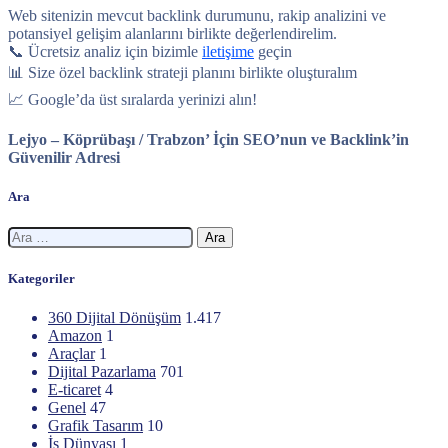
Web sitenizin mevcut backlink durumunu, rakip analizini ve
potansiyel gelişim alanlarını birlikte değerlendirelim.
📞 Ücretsiz analiz için bizimle
iletişime
geçin
📊 Size özel backlink strateji planını birlikte oluşturalım
📈 Google’da üst sıralarda yerinizi alın!
Lejyo – Köprübaşı / Trabzon’ İçin SEO’nun ve Backlink’in
Güvenilir Adresi
Ara
Arama:
Kategoriler
360 Dijital Dönüşüm
1.417
Amazon
1
Araçlar
1
Dijital Pazarlama
701
E-ticaret
4
Genel
47
Grafik Tasarım
10
İş Dünyası
1