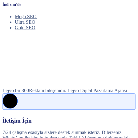
İndirim’de
Mega SEO
Ultra SEO
Gold SEO
Lejyo bir 360Reklam bileşenidir. Lejyo Dijital Pazarlama Ajansı
İletişim İçin
7/24 çalışma esasıyla sizlere destek sunmak isteriz. Dilerseniz
WhatsApp iletişim butonları yada Teklif Al formunu doldurarakda