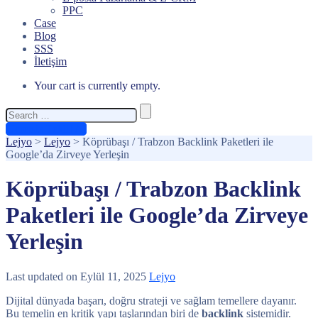
PPC
Case
Blog
SSS
İletişim
Your cart is currently empty.
Search
for:
Ücretsiz Teklif Al
Lejyo
>
Lejyo
>
Köprübaşı / Trabzon Backlink Paketleri ile
Google’da Zirveye Yerleşin
Köprübaşı / Trabzon Backlink
Paketleri ile Google’da Zirveye
Yerleşin
Last updated on Eylül 11, 2025
Lejyo
Dijital dünyada başarı, doğru strateji ve sağlam temellere dayanır.
Bu temelin en kritik yapı taşlarından biri de
backlink
sistemidir.