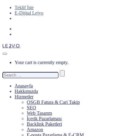
Teklif İste
E-Dijital Lejyo
LEJYO
Your cart is currently empty.
Search
for:
Anasayfa
Hakkımızda
Hizmetler
OSGB Fatura & Cari Takip
SEO
Web Tasarım
İçerik Pazarlaması
Backlink Paketleri
Amazon
E-posta Pazarlama & E-CRM