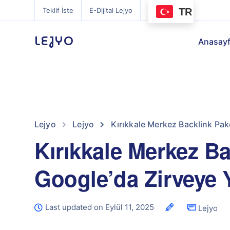
TR
Teklif İste
E-Dijital Lejyo
LEJYO
Anasay
Lejyo
Lejyo
Kırıkkale Merkez Backlink Pake
Kırıkkale Merkez Bac
Google’da Zirveye 
Last updated on Eylül 11, 2025
Lejyo