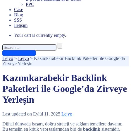
PPC
Case
Blog
SSS
İletişim
Your cart is currently empty.
Search
for:
Ücretsiz Teklif Al
Lejyo
>
Lejyo
>
Kazımkarabekir Backlink Paketleri ile Google’da
Zirveye Yerleşin
Kazımkarabekir Backlink
Paketleri ile Google’da Zirveye
Yerleşin
Last updated on Eylül 11, 2025
Lejyo
Dijital dünyada başarı, doğru strateji ve sağlam temellere dayanır.
Bu temelin en kritik yapı taşlarından biri de
backlink
sistemidir.