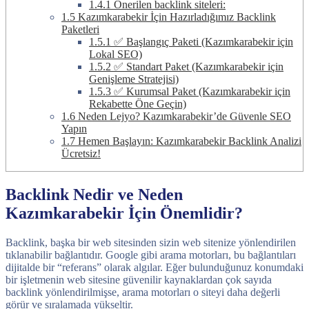
1.4.1
Önerilen backlink siteleri:
1.5
Kazımkarabekir İçin Hazırladığımız Backlink
Paketleri
1.5.1
✅ Başlangıç Paketi (Kazımkarabekir için
Lokal SEO)
1.5.2
✅ Standart Paket (Kazımkarabekir için
Genişleme Stratejisi)
1.5.3
✅ Kurumsal Paket (Kazımkarabekir için
Rekabette Öne Geçin)
1.6
Neden Lejyo? Kazımkarabekir’de Güvenle SEO
Yapın
1.7
Hemen Başlayın: Kazımkarabekir Backlink Analizi
Ücretsiz!
Backlink Nedir ve Neden
Kazımkarabekir İçin Önemlidir?
Backlink, başka bir web sitesinden sizin web sitenize yönlendirilen
tıklanabilir bağlantıdır. Google gibi arama motorları, bu bağlantıları
dijitalde bir “referans” olarak algılar. Eğer bulunduğunuz konumdaki
bir işletmenin web sitesine güvenilir kaynaklardan çok sayıda
backlink yönlendirilmişse, arama motorları o siteyi daha değerli
görür ve sıralamada yükseltir.