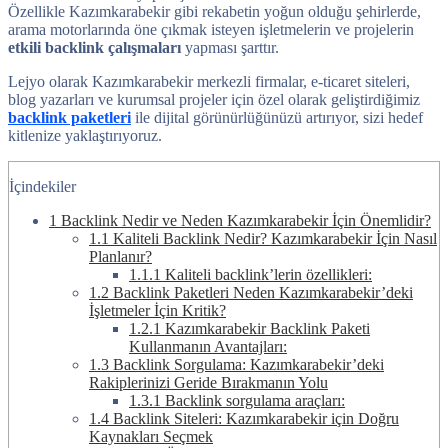
Özellikle Kazımkarabekir gibi rekabetin yoğun olduğu şehirlerde,
arama motorlarında öne çıkmak isteyen işletmelerin ve projelerin
etkili backlink çalışmaları
yapması şarttır.
Lejyo olarak Kazımkarabekir merkezli firmalar, e-ticaret siteleri,
blog yazarları ve kurumsal projeler için özel olarak geliştirdiğimiz
backlink paketleri
ile dijital görünürlüğünüzü artırıyor, sizi hedef
kitlenize yaklaştırıyoruz.
İçindekiler
1
Backlink Nedir ve Neden Kazımkarabekir İçin Önemlidir?
1.1
Kaliteli Backlink Nedir? Kazımkarabekir İçin Nasıl
Planlanır?
1.1.1
Kaliteli backlink’lerin özellikleri:
1.2
Backlink Paketleri Neden Kazımkarabekir’deki
İşletmeler İçin Kritik?
1.2.1
Kazımkarabekir Backlink Paketi
Kullanmanın Avantajları:
1.3
Backlink Sorgulama: Kazımkarabekir’deki
Rakiplerinizi Geride Bırakmanın Yolu
1.3.1
Backlink sorgulama araçları:
1.4
Backlink Siteleri: Kazımkarabekir için Doğru
Kaynakları Seçmek