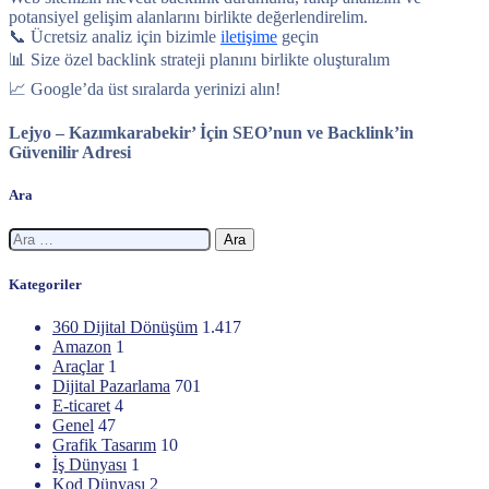
potansiyel gelişim alanlarını birlikte değerlendirelim.
📞 Ücretsiz analiz için bizimle
iletişime
geçin
📊 Size özel backlink strateji planını birlikte oluşturalım
📈 Google’da üst sıralarda yerinizi alın!
Lejyo – Kazımkarabekir’ İçin SEO’nun ve Backlink’in
Güvenilir Adresi
Ara
Arama:
Kategoriler
360 Dijital Dönüşüm
1.417
Amazon
1
Araçlar
1
Dijital Pazarlama
701
E-ticaret
4
Genel
47
Grafik Tasarım
10
İş Dünyası
1
Kod Dünyası
2