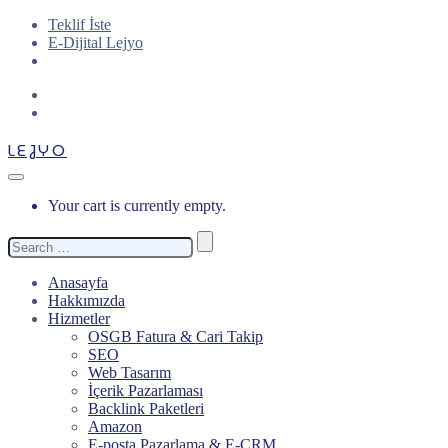
Teklif İste
E-Dijital Lejyo
LEJYO
Your cart is currently empty.
Search
for:
Anasayfa
Hakkımızda
Hizmetler
OSGB Fatura & Cari Takip
SEO
Web Tasarım
İçerik Pazarlaması
Backlink Paketleri
Amazon
E-posta Pazarlama & E-CRM