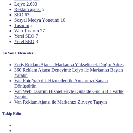
Lejyo
2.683
Reklam ajansı
5
SEO
63
Sosyal Medya Yönetimi
10
Tasarım
2
Web Tasarım
27
Yerel SEO
7
Yerel SEO
3
En Son Eklenenler
Erciş Reklam Ajansı: Markanızı Yükseltecek Doğru Adres
360 Reklam Ajansı Deneyimi: Lejyo ile Markanızı Baştan
Yaratın
Van Fotoğrafçılık Hizmetleri ile Anılarınızı Sanata
Dönüştürün
Van Web Tasarım Hizmetleriyle Dijitalde Güçlü Bir Varlık
Yaratın
Van Reklam Ajansı ile Markanızı Zirveye Taşıyın
Takip Edin