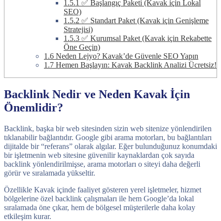
1.5.1
✅ Başlangıç Paketi (Kavak için Lokal
SEO)
1.5.2
✅ Standart Paket (Kavak için Genişleme
Stratejisi)
1.5.3
✅ Kurumsal Paket (Kavak için Rekabette
Öne Geçin)
1.6
Neden Lejyo? Kavak’de Güvenle SEO Yapın
1.7
Hemen Başlayın: Kavak Backlink Analizi Ücretsiz!
Backlink Nedir ve Neden Kavak İçin
Önemlidir?
Backlink, başka bir web sitesinden sizin web sitenize yönlendirilen
tıklanabilir bağlantıdır. Google gibi arama motorları, bu bağlantıları
dijitalde bir “referans” olarak algılar. Eğer bulunduğunuz konumdaki
bir işletmenin web sitesine güvenilir kaynaklardan çok sayıda
backlink yönlendirilmişse, arama motorları o siteyi daha değerli
görür ve sıralamada yükseltir.
Özellikle Kavak içinde faaliyet gösteren yerel işletmeler, hizmet
bölgelerine özel backlink çalışmaları ile hem Google’da lokal
sıralamada öne çıkar, hem de bölgesel müşterilerle daha kolay
etkileşim kurar.