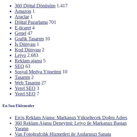
360 Dijital Dönüşüm
1.417
Amazon
1
Araçlar
1
Dijital Pazarlama
701
E-ticaret
4
Genel
47
Grafik Tasarım
10
İş Dünyası
1
Kod Dünyası
2
Lejyo
2.683
Reklam ajansı
5
SEO
63
Sosyal Medya Yönetimi
10
Tasarım
2
Web Tasarım
27
Yerel SEO
3
Yerel SEO
7
En Son Eklenenler
Erciş Reklam Ajansı: Markanızı Yükseltecek Doğru Adres
360 Reklam Ajansı Deneyimi: Lejyo ile Markanızı Baştan
Yaratın
Van Fotoğrafçılık Hizmetleri ile Anılarınızı Sanata