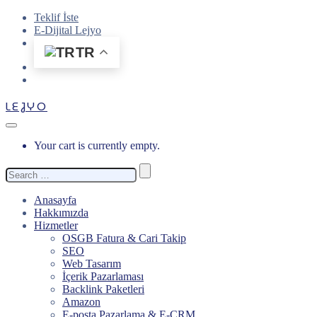
Teklif İste
E-Dijital Lejyo
TR
LEJYO
Your cart is currently empty.
Search
for:
Anasayfa
Hakkımızda
Hizmetler
OSGB Fatura & Cari Takip
SEO
Web Tasarım
İçerik Pazarlaması
Backlink Paketleri
Amazon
E-posta Pazarlama & E-CRM