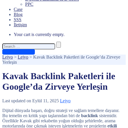
PPC
Case
Blog
SSS
İletişim
Your cart is currently empty.
Search
for:
Ücretsiz Teklif Al
Lejyo
>
Lejyo
>
Kavak Backlink Paketleri ile Google’da Zirveye
Yerleşin
Kavak Backlink Paketleri ile
Google’da Zirveye Yerleşin
Last updated on Eylül 11, 2025
Lejyo
Dijital dünyada başarı, doğru strateji ve sağlam temellere dayanır.
Bu temelin en kritik yapı taşlarından biri de
backlink
sistemidir.
Özellikle Kavak gibi rekabetin yoğun olduğu şehirlerde, arama
motorlarında öne çıkmak isteyen işletmelerin ve projelerin
etkili