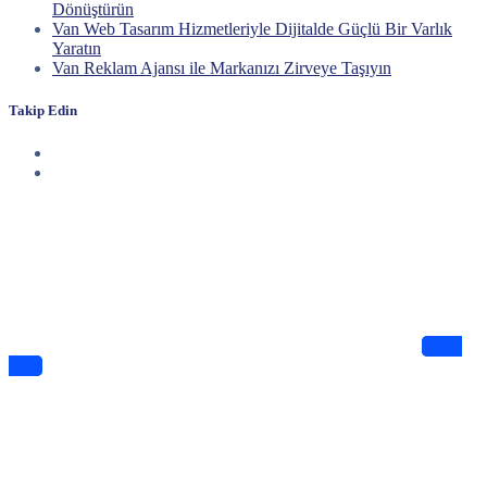
Dönüştürün
Van Web Tasarım Hizmetleriyle Dijitalde Güçlü Bir Varlık
Yaratın
Van Reklam Ajansı ile Markanızı Zirveye Taşıyın
Takip Edin
Haberdar Olun
Dijitalde Lejyo sizin için eşsiz tasarımlar ve bilgiler sunuyor
Takip
Edin