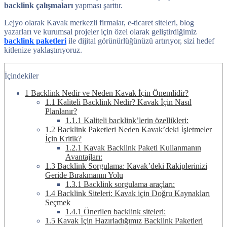
backlink çalışmaları
yapması şarttır.
Lejyo olarak Kavak merkezli firmalar, e-ticaret siteleri, blog
yazarları ve kurumsal projeler için özel olarak geliştirdiğimiz
backlink paketleri
ile dijital görünürlüğünüzü artırıyor, sizi hedef
kitlenize yaklaştırıyoruz.
İçindekiler
1
Backlink Nedir ve Neden Kavak İçin Önemlidir?
1.1
Kaliteli Backlink Nedir? Kavak İçin Nasıl
Planlanır?
1.1.1
Kaliteli backlink’lerin özellikleri:
1.2
Backlink Paketleri Neden Kavak’deki İşletmeler
İçin Kritik?
1.2.1
Kavak Backlink Paketi Kullanmanın
Avantajları:
1.3
Backlink Sorgulama: Kavak’deki Rakiplerinizi
Geride Bırakmanın Yolu
1.3.1
Backlink sorgulama araçları:
1.4
Backlink Siteleri: Kavak için Doğru Kaynakları
Seçmek
1.4.1
Önerilen backlink siteleri:
1.5
Kavak İçin Hazırladığımız Backlink Paketleri