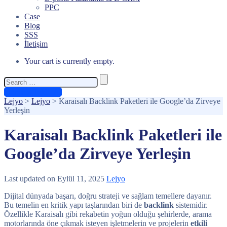
PPC
Case
Blog
SSS
İletişim
Your cart is currently empty.
Search
for:
Ücretsiz Teklif Al
Lejyo
>
Lejyo
>
Karaisalı Backlink Paketleri ile Google’da Zirveye
Yerleşin
Karaisalı Backlink Paketleri ile
Google’da Zirveye Yerleşin
Last updated on Eylül 11, 2025
Lejyo
Dijital dünyada başarı, doğru strateji ve sağlam temellere dayanır.
Bu temelin en kritik yapı taşlarından biri de
backlink
sistemidir.
Özellikle Karaisalı gibi rekabetin yoğun olduğu şehirlerde, arama
motorlarında öne çıkmak isteyen işletmelerin ve projelerin
etkili