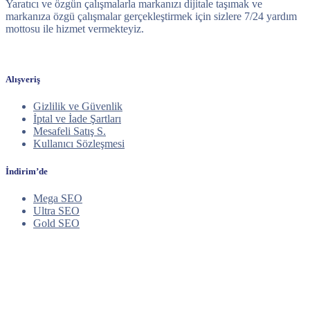
Yaratıcı ve özgün çalışmalarla markanızı dijitale taşımak ve
markanıza özgü çalışmalar gerçekleştirmek için sizlere 7/24 yardım
mottosu ile hizmet vermekteyiz.
Alışveriş
Gizlilik ve Güvenlik
İptal ve İade Şartları
Mesafeli Satış S.
Kullanıcı Sözleşmesi
İndirim’de
Mega SEO
Ultra SEO
Gold SEO