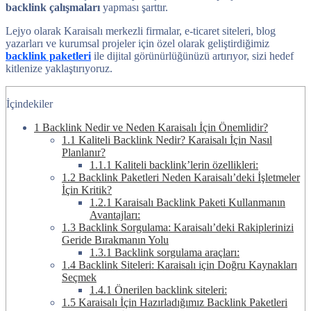
backlink çalışmaları
yapması şarttır.
Lejyo olarak Karaisalı merkezli firmalar, e-ticaret siteleri, blog
yazarları ve kurumsal projeler için özel olarak geliştirdiğimiz
backlink paketleri
ile dijital görünürlüğünüzü artırıyor, sizi hedef
kitlenize yaklaştırıyoruz.
İçindekiler
1
Backlink Nedir ve Neden Karaisalı İçin Önemlidir?
1.1
Kaliteli Backlink Nedir? Karaisalı İçin Nasıl
Planlanır?
1.1.1
Kaliteli backlink’lerin özellikleri:
1.2
Backlink Paketleri Neden Karaisalı’deki İşletmeler
İçin Kritik?
1.2.1
Karaisalı Backlink Paketi Kullanmanın
Avantajları:
1.3
Backlink Sorgulama: Karaisalı’deki Rakiplerinizi
Geride Bırakmanın Yolu
1.3.1
Backlink sorgulama araçları:
1.4
Backlink Siteleri: Karaisalı için Doğru Kaynakları
Seçmek
1.4.1
Önerilen backlink siteleri:
1.5
Karaisalı İçin Hazırladığımız Backlink Paketleri