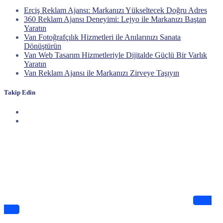
Erciş Reklam Ajansı: Markanızı Yükseltecek Doğru Adres
360 Reklam Ajansı Deneyimi: Lejyo ile Markanızı Baştan
Yaratın
Van Fotoğrafçılık Hizmetleri ile Anılarınızı Sanata
Dönüştürün
Van Web Tasarım Hizmetleriyle Dijitalde Güçlü Bir Varlık
Yaratın
Van Reklam Ajansı ile Markanızı Zirveye Taşıyın
Takip Edin
Haberdar Olun
Dijitalde Lejyo sizin için eşsiz tasarımlar ve bilgiler sunuyor
Takip
Edin