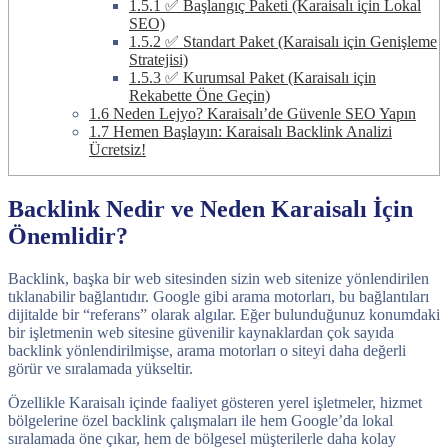
1.5.1
✅ Başlangıç Paketi (Karaisalı için Lokal
SEO)
1.5.2
✅ Standart Paket (Karaisalı için Genişleme
Stratejisi)
1.5.3
✅ Kurumsal Paket (Karaisalı için
Rekabette Öne Geçin)
1.6
Neden Lejyo? Karaisalı’de Güvenle SEO Yapın
1.7
Hemen Başlayın: Karaisalı Backlink Analizi
Ücretsiz!
Backlink Nedir ve Neden Karaisalı İçin
Önemlidir?
Backlink, başka bir web sitesinden sizin web sitenize yönlendirilen
tıklanabilir bağlantıdır. Google gibi arama motorları, bu bağlantıları
dijitalde bir “referans” olarak algılar. Eğer bulunduğunuz konumdaki
bir işletmenin web sitesine güvenilir kaynaklardan çok sayıda
backlink yönlendirilmişse, arama motorları o siteyi daha değerli
görür ve sıralamada yükseltir.
Özellikle Karaisalı içinde faaliyet gösteren yerel işletmeler, hizmet
bölgelerine özel backlink çalışmaları ile hem Google’da lokal
sıralamada öne çıkar, hem de bölgesel müşterilerle daha kolay