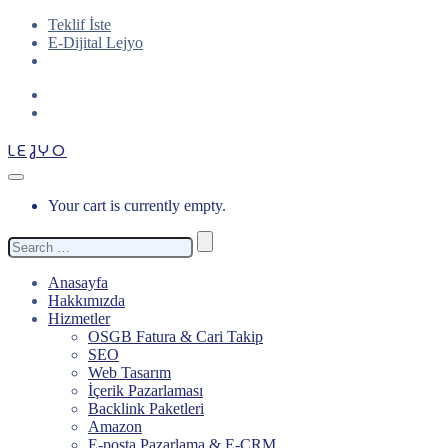
Teklif İste
E-Dijital Lejyo
LEJYO
Your cart is currently empty.
Search
for:
Anasayfa
Hakkımızda
Hizmetler
OSGB Fatura & Cari Takip
SEO
Web Tasarım
İçerik Pazarlaması
Backlink Paketleri
Amazon
E-posta Pazarlama & E-CRM