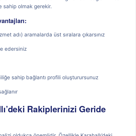
e sahip olmak gerekir.
antajları:
zmet adı) aramalarda üst sıralara çıkarsınız
e edersiniz
iliğe sahip bağlantı profili oluşturursunuz
sağlanır
ı’deki Rakiplerinizi Geride
alizi oldukça önemlidir. Özellikle Karahallı’deki