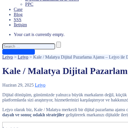
PPC
Case
Blog
SSS
İletişim
Your cart is currently empty.
Search
for:
Ücretsiz Teklif Al
Lejyo
>
Lejyo
>
Kale / Malatya Dijital Pazarlama Ajansı – Lejyo ile
Kale / Malatya Dijital Pazarlam
Haziran 29, 2025
Lejyo
Dijital dönüşüm, günümüzde yalnızca büyük markaların değil, küçük ve o
platformlarda sizi araştırıyor, hizmetlerinizi karşılaştırıyor ve hakkı
Lejyo olarak biz, Kale / Malatya merkezli bir dijital pazarlama ajansı 
dayalı ve sonuç odaklı stratejiler
geliştirerek markanızı dijitalde iler