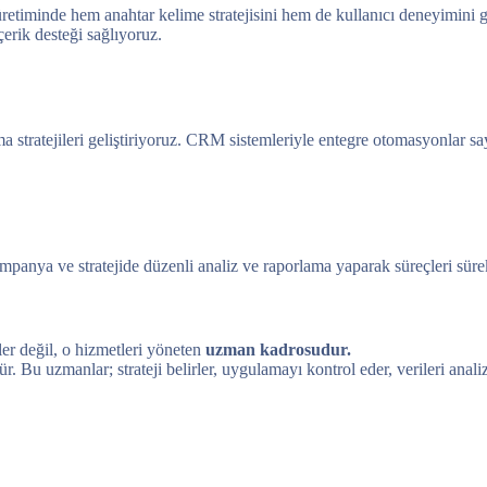
 üretiminde hem anahtar kelime stratejisini hem de kullanıcı deneyimin
çerik desteği sağlıyoruz.
a stratejileri geliştiriyoruz. CRM sistemleriyle entegre otomasyonlar 
anya ve stratejide düzenli analiz ve raporlama yaparak süreçleri sürekl
ler değil, o hizmetleri yöneten
uzman kadrosudur.
ür. Bu uzmanlar; strateji belirler, uygulamayı kontrol eder, verileri anali