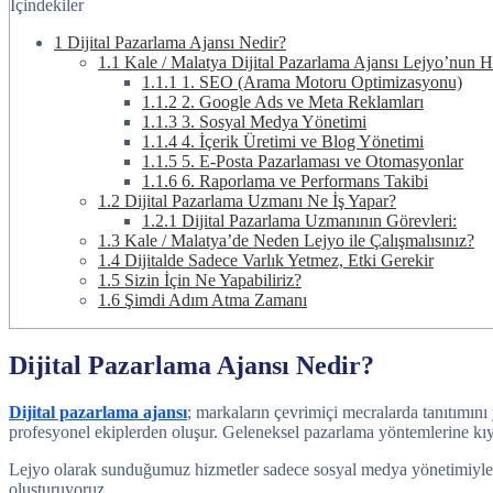
İçindekiler
1
Dijital Pazarlama Ajansı Nedir?
1.1
Kale / Malatya Dijital Pazarlama Ajansı Lejyo’nun H
1.1.1
1. SEO (Arama Motoru Optimizasyonu)
1.1.2
2. Google Ads ve Meta Reklamları
1.1.3
3. Sosyal Medya Yönetimi
1.1.4
4. İçerik Üretimi ve Blog Yönetimi
1.1.5
5. E-Posta Pazarlaması ve Otomasyonlar
1.1.6
6. Raporlama ve Performans Takibi
1.2
Dijital Pazarlama Uzmanı Ne İş Yapar?
1.2.1
Dijital Pazarlama Uzmanının Görevleri:
1.3
Kale / Malatya’de Neden Lejyo ile Çalışmalısınız?
1.4
Dijitalde Sadece Varlık Yetmez, Etki Gerekir
1.5
Sizin İçin Ne Yapabiliriz?
1.6
Şimdi Adım Atma Zamanı
Dijital Pazarlama Ajansı Nedir?
Dijital pazarlama ajansı
; markaların çevrimiçi mecralarda tanıtımını
profesyonel ekiplerden oluşur. Geleneksel pazarlama yöntemlerine kıya
Lejyo olarak sunduğumuz hizmetler sadece sosyal medya yönetimiyle ya 
oluşturuyoruz.