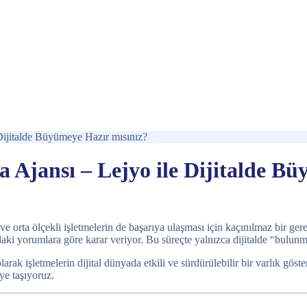
 Dijitalde Büyümeye Hazır mısınız?
a Ajansı – Lejyo ile Dijitalde B
rta ölçekli işletmelerin de başarıya ulaşması için kaçınılmaz bir gerekl
nızdaki yorumlara göre karar veriyor. Bu süreçte yalnızca dijitalde “bulun
olarak işletmelerin dijital dünyada etkili ve sürdürülebilir bir varlık gö
iye taşıyoruz.