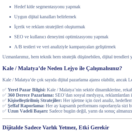
Hedef kitle segmentasyonu yapmak
Uygun dijital kanalları belirlemek
İçerik ve reklam stratejileri oluşturmak
SEO ve kullanıcı deneyimi optimizasyonu yapmak
A/B testleri ve veri analiziyle kampanyaları geliştirmek
Uzmanlarımız, hem teknik hem stratejik düşünebilen, dijital trendleri
Kale / Malatya’de Neden Lejyo ile Çalışmalısınız?
Kale / Malatya’de çok sayıda dijital pazarlama ajansı olabilir, ancak L
✅
Yerel Pazar Bilgisi:
Kale / Malatya’nin sektör dinamiklerine, rekabe
✅
360 Derece Pazarlama:
SEO’dan sosyal medyaya, reklamlardan içer
✅
Kişiselleştirilmiş Stratejiler:
Her işletme için özel analiz, hedefl
✅
Şeffaf Raporlama:
Her ay kapsamlı performans raporlarıyla sizi bi
✅
Uzun Vadeli Başarı:
Sadece bugün değil, yarın da sonuç almanızı
Dijitalde Sadece Varlık Yetmez, Etki Gerekir