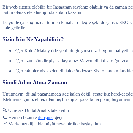
Bir web siteniz olabilir, bir Instagram sayfanız olabilir ya da zaman 
bütün olarak ele alındığında anlam kazanır.
Lejyo ile çalıştığınızda, tüm bu kanallar entegre şekilde çalışır. SEO 
hale getirilir.
Sizin İçin Ne Yapabiliriz?
Eğer Kale / Malatya’de yeni bir girişimseniz: Uygun maliyetli, etk
Eğer uzun süredir piyasadaysanız: Mevcut dijital varlığınızı ana
Eğer rakipleriniz sizden dijitalde öndeyse: Sizi onlardan farklıla
Şimdi Adım Atma Zamanı
Unutmayın, dijital pazarlamada geç kalan değil, stratejisiz hareket ed
İşletmeniz için özel hazırlanmış bir dijital pazarlama planı, büyümenin 
🔍 Ücretsiz Dijital Analiz talep edin
📞 Hemen bizimle
iletişime
geçin
📈 Markanızı dijitalde büyütmeye birlikte başlayalım