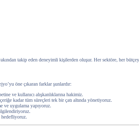
 yakından takip eden deneyimli kişilerden oluşur. Her sektöre, her bütç
ejyo’yu öne çıkaran farklar şunlardır:
tine ve kullanıcı alışkanlıklarına hakimiz.
iğe kadar tüm süreçleri tek bir çatı altında yönetiyoruz.
eme ve uygulama yapıyoruz.
lgilendiriyoruz.
 hedefliyoruz.