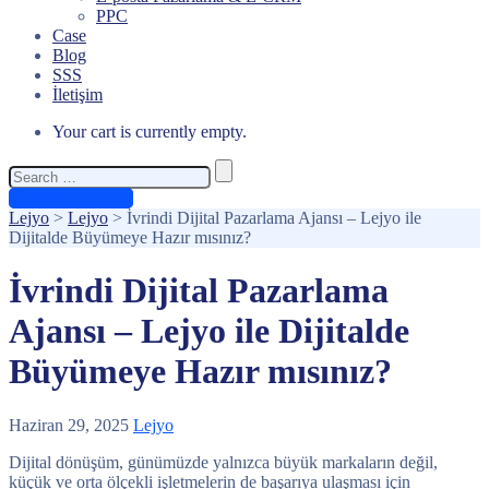
PPC
Case
Blog
SSS
İletişim
Your cart is currently empty.
Search
for:
Ücretsiz Teklif Al
Lejyo
>
Lejyo
>
İvrindi Dijital Pazarlama Ajansı – Lejyo ile
Dijitalde Büyümeye Hazır mısınız?
İvrindi Dijital Pazarlama
Ajansı – Lejyo ile Dijitalde
Büyümeye Hazır mısınız?
Haziran 29, 2025
Lejyo
Dijital dönüşüm, günümüzde yalnızca büyük markaların değil,
küçük ve orta ölçekli işletmelerin de başarıya ulaşması için