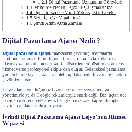
1.2.1
Dijital Pazarlama Uzmanının Görevleri:
1.3
İvrindi’de Neden Lejyo ile Çalışmalısınız?
1.4
Dijitalde Sadece Varlık Yetmez, Etki Gerekir
1.5
Sizin İçin Ne Yapabiliriz?
1.6
Şimdi Adım Atma Zamanı
Dijital Pazarlama Ajansı Nedir?
Dijital pazarlama ajansı
; markaların çevrimiçi mecralarda
tanıtımını yapmak, bilinirliğini artırmak, daha fazla kullanıcıya
ulaşmak ve bu kullanıcıları sadık müşterilere dönüştürmek amacıyla
hizmet veren profesyonel ekiplerden oluşur. Geleneksel pazarlama
yöntemlerine kıyasla daha ölçülebilir, daha hedefli ve maliyet etkin
çözümler sunar.
Lejyo olarak sunduğumuz hizmetler sadece sosyal medya
yönetimiyle ya da Google reklamlarıyla sınırlı değil. Biz, uçtan uca
pazarlama sürecini ele alıyor, her işletmeye özel kapsamlı dijital
pazarlama planları oluşturuyoruz.
İvrindi Dijital Pazarlama Ajansı Lejyo’nun Hizmet
Yelpazesi