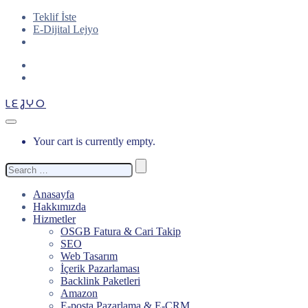
Teklif İste
E-Dijital Lejyo
LEJYO
Your cart is currently empty.
Search
for:
Anasayfa
Hakkımızda
Hizmetler
OSGB Fatura & Cari Takip
SEO
Web Tasarım
İçerik Pazarlaması
Backlink Paketleri
Amazon
E-posta Pazarlama & E-CRM