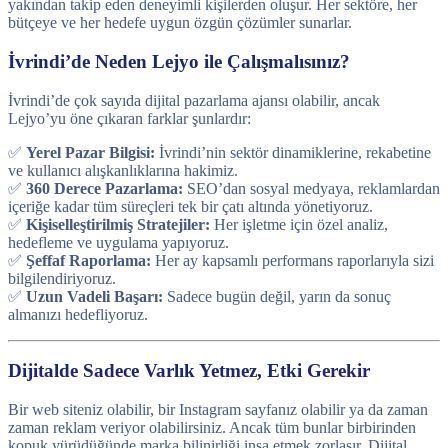
yakından takip eden deneyimli kişilerden oluşur. Her sektöre, her
bütçeye ve her hedefe uygun özgün çözümler sunarlar.
İvrindi’de Neden Lejyo ile Çalışmalısınız?
İvrindi’de çok sayıda dijital pazarlama ajansı olabilir, ancak
Lejyo’yu öne çıkaran farklar şunlardır:
✅
Yerel Pazar Bilgisi:
İvrindi’nin sektör dinamiklerine, rekabetine
ve kullanıcı alışkanlıklarına hakimiz.
✅
360 Derece Pazarlama:
SEO’dan sosyal medyaya, reklamlardan
içeriğe kadar tüm süreçleri tek bir çatı altında yönetiyoruz.
✅
Kişiselleştirilmiş Stratejiler:
Her işletme için özel analiz,
hedefleme ve uygulama yapıyoruz.
✅
Şeffaf Raporlama:
Her ay kapsamlı performans raporlarıyla sizi
bilgilendiriyoruz.
✅
Uzun Vadeli Başarı:
Sadece bugün değil, yarın da sonuç
almanızı hedefliyoruz.
Dijitalde Sadece Varlık Yetmez, Etki Gerekir
Bir web siteniz olabilir, bir Instagram sayfanız olabilir ya da zaman
zaman reklam veriyor olabilirsiniz. Ancak tüm bunlar birbirinden
kopuk yürüdüğünde marka bilinirliği inşa etmek zorlaşır. Dijital