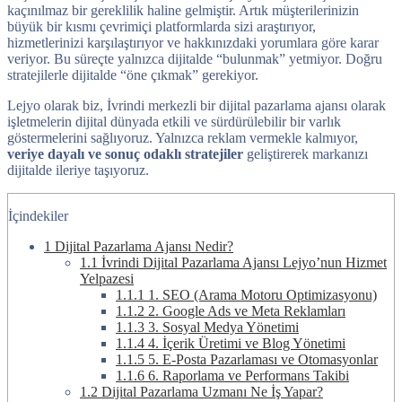
kaçınılmaz bir gereklilik haline gelmiştir. Artık müşterilerinizin
büyük bir kısmı çevrimiçi platformlarda sizi araştırıyor,
hizmetlerinizi karşılaştırıyor ve hakkınızdaki yorumlara göre karar
veriyor. Bu süreçte yalnızca dijitalde “bulunmak” yetmiyor. Doğru
stratejilerle dijitalde “öne çıkmak” gerekiyor.
Lejyo olarak biz, İvrindi merkezli bir dijital pazarlama ajansı olarak
işletmelerin dijital dünyada etkili ve sürdürülebilir bir varlık
göstermelerini sağlıyoruz. Yalnızca reklam vermekle kalmıyor,
veriye dayalı ve sonuç odaklı stratejiler
geliştirerek markanızı
dijitalde ileriye taşıyoruz.
İçindekiler
1
Dijital Pazarlama Ajansı Nedir?
1.1
İvrindi Dijital Pazarlama Ajansı Lejyo’nun Hizmet
Yelpazesi
1.1.1
1. SEO (Arama Motoru Optimizasyonu)
1.1.2
2. Google Ads ve Meta Reklamları
1.1.3
3. Sosyal Medya Yönetimi
1.1.4
4. İçerik Üretimi ve Blog Yönetimi
1.1.5
5. E-Posta Pazarlaması ve Otomasyonlar
1.1.6
6. Raporlama ve Performans Takibi
1.2
Dijital Pazarlama Uzmanı Ne İş Yapar?