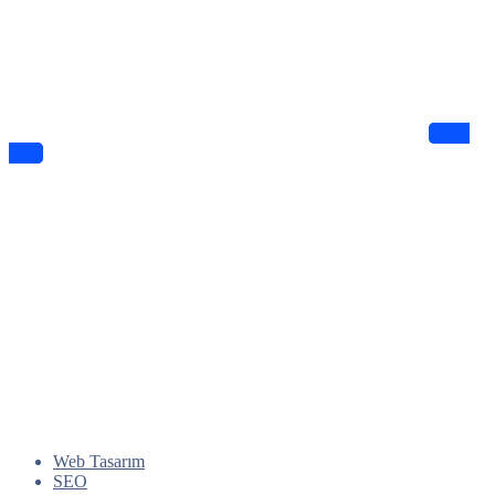
Haberdar Olun
Dijitalde Lejyo sizin için eşsiz tasarımlar ve bilgiler sunuyor
Takip
Edin
Web Tasarım
SEO