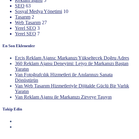
Reklam ajansı
5
SEO
63
Sosyal Medya Yönetimi
10
Tasarım
2
Web Tasarım
27
Yerel SEO
3
Yerel SEO
7
En Son Eklenenler
Erciş Reklam Ajansı: Markanızı Yükseltecek Doğru Adres
360 Reklam Ajansı Deneyimi: Lejyo ile Markanızı Baştan
Yaratın
Van Fotoğrafçılık Hizmetleri ile Anılarınızı Sanata
Dönüştürün
Van Web Tasarım Hizmetleriyle Dijitalde Güçlü Bir Varlık
Yaratın
Van Reklam Ajansı ile Markanızı Zirveye Taşıyın
Takip Edin