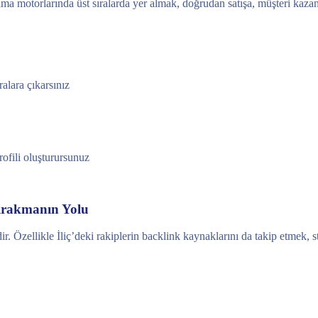
Arama motorlarında üst sıralarda yer almak, doğrudan satışa, müşteri kaz
alara çıkarsınız
rofili oluşturursunuz
Bırakmanın Yolu
r. Özellikle İliç’deki rakiplerin backlink kaynaklarını da takip etmek, st