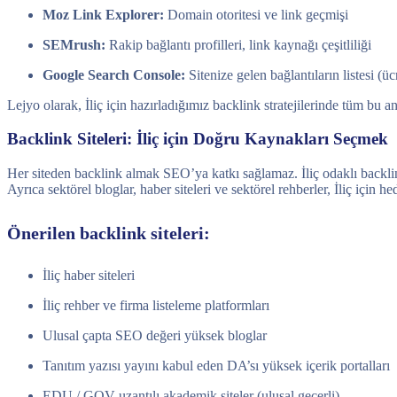
Moz Link Explorer:
Domain otoritesi ve link geçmişi
SEMrush:
Rakip bağlantı profilleri, link kaynağı çeşitliliği
Google Search Console:
Sitenize gelen bağlantıların listesi (üc
Lejyo olarak, İliç için hazırladığımız backlink stratejilerinde tüm bu a
Backlink Siteleri: İliç için Doğru Kaynakları Seçmek
Her siteden backlink almak SEO’ya katkı sağlamaz. İliç odaklı backlink 
Ayrıca sektörel bloglar, haber siteleri ve sektörel rehberler, İliç için 
Önerilen backlink siteleri:
İliç haber siteleri
İliç rehber ve firma listeleme platformları
Ulusal çapta SEO değeri yüksek bloglar
Tanıtım yazısı yayını kabul eden DA’sı yüksek içerik portalları
EDU / GOV uzantılı akademik siteler (ulusal geçerli)