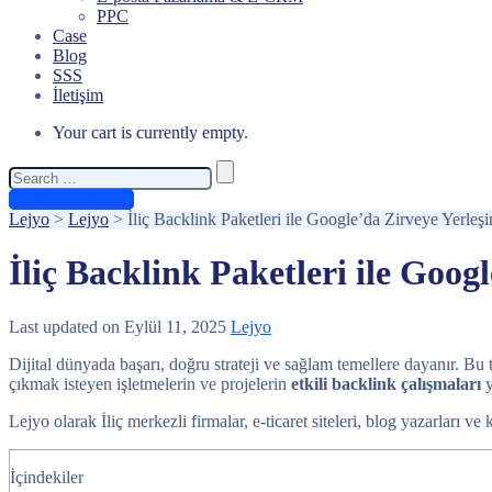
PPC
Case
Blog
SSS
İletişim
Your cart is currently empty.
Search
for:
Ücretsiz Teklif Al
Lejyo
>
Lejyo
>
İliç Backlink Paketleri ile Google’da Zirveye Yerleşi
İliç Backlink Paketleri ile Goog
Last updated on Eylül 11, 2025
Lejyo
Dijital dünyada başarı, doğru strateji ve sağlam temellere dayanır. Bu t
çıkmak isteyen işletmelerin ve projelerin
etkili backlink çalışmaları
y
Lejyo olarak İliç merkezli firmalar, e-ticaret siteleri, blog yazarları ve
İçindekiler