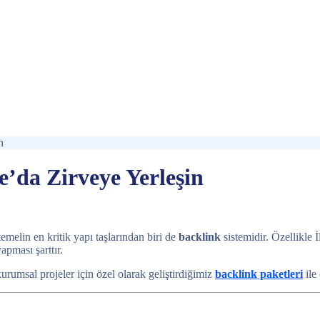
n
le’da Zirveye Yerleşin
emelin en kritik yapı taşlarından biri de
backlink
sistemidir. Özellikle 
apması şarttır.
 kurumsal projeler için özel olarak geliştirdiğimiz
backlink paketleri
ile 