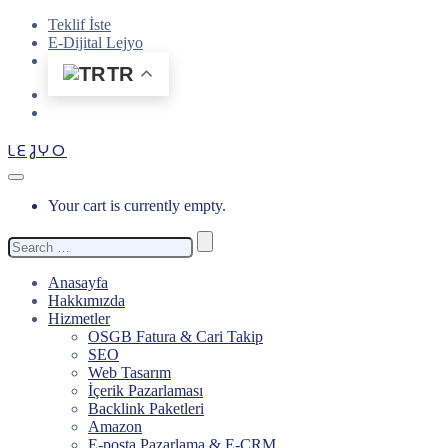
Teklif İste
E-Dijital Lejyo
TR
LEJYO
Your cart is currently empty.
Search
for:
Anasayfa
Hakkımızda
Hizmetler
OSGB Fatura & Cari Takip
SEO
Web Tasarım
İçerik Pazarlaması
Backlink Paketleri
Amazon
E-posta Pazarlama & E-CRM