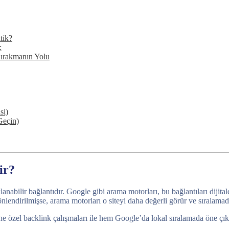
tik?
:
Bırakmanın Yolu
si)
Geçin)
ir?
lanabilir bağlantıdır. Google gibi arama motorları, bu bağlantıları diji
lendirilmişse, arama motorları o siteyi daha değerli görür ve sıralamada
erine özel backlink çalışmaları ile hem Google’da lokal sıralamada öne çı