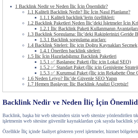
1
Backlink Nedir ve Neden İliç İçin Önemlidir?
1.1
Kaliteli Backlink Nedir? İliç İçin Nasıl Planlanır?
1.1.1
Kaliteli backlink’lerin özellikleri:
1.2
Backlink Paketleri Neden İliç’deki İşletmeler İçin Kri
1.2.1
İliç Backlink Paketi Kullanmanın Avantajları
1.3
Backlink Sorgulama: İliç’deki Rakiplerinizi Geride 
1.3.1
Backlink sorgulama araçları:
1.4
Backlink Siteleri: İliç için Doğru Kaynakları Seçmek
1.4.1
Önerilen backlink siteleri:
1.5
İliç İçin Hazırladığımız Backlink Paketleri
1.5.1
✅ Başlangıç Paketi (İliç için Lokal SEO)
1.5.2
✅ Standart Paket (İliç için Genişleme Strateji
1.5.3
✅ Kurumsal Paket (İliç için Rekabette Öne 
1.6
Neden Lejyo? İliç’de Güvenle SEO Yapın
1.7
Hemen Başlayın: İliç Backlink Analizi Ücretsiz!
Backlink Nedir ve Neden İliç İçin Önemlid
Backlink, başka bir web sitesinden sizin web sitenize yönlendirilen tık
işletmenin web sitesine güvenilir kaynaklardan çok sayıda backlink yön
Özellikle İliç içinde faaliyet gösteren yerel işletmeler, hizmet bölgel