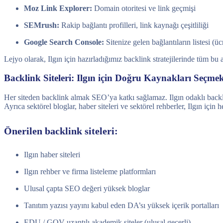
Moz Link Explorer:
Domain otoritesi ve link geçmişi
SEMrush:
Rakip bağlantı profilleri, link kaynağı çeşitliliği
Google Search Console:
Sitenize gelen bağlantıların listesi (üc
Lejyo olarak, Ilgın için hazırladığımız backlink stratejilerinde tüm bu 
Backlink Siteleri: Ilgın için Doğru Kaynakları Seçme
Her siteden backlink almak SEO’ya katkı sağlamaz. Ilgın odaklı backlink
Ayrıca sektörel bloglar, haber siteleri ve sektörel rehberler, Ilgın için
Önerilen backlink siteleri:
Ilgın haber siteleri
Ilgın rehber ve firma listeleme platformları
Ulusal çapta SEO değeri yüksek bloglar
Tanıtım yazısı yayını kabul eden DA’sı yüksek içerik portalları
EDU / GOV uzantılı akademik siteler (ulusal geçerli)