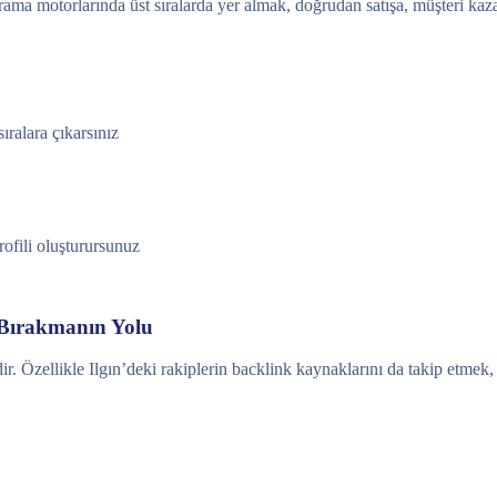
 Arama motorlarında üst sıralarda yer almak, doğrudan satışa, müşteri ka
ıralara çıkarsınız
rofili oluşturursunuz
 Bırakmanın Yolu
r. Özellikle Ilgın’deki rakiplerin backlink kaynaklarını da takip etmek, s