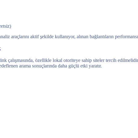
retsiz)
analiz araçlarını aktif şekilde kullanıyor, alınan bağlantıların performan
k
 çalışmasında, özellikle lokal otoriteye sahip siteler tercih edilmelidir
 hedeflenen arama sonuçlarında daha güçlü etki yaratır.