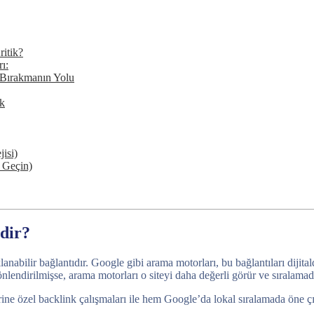
ritik?
ı:
 Bırakmanın Yolu
ek
jisi)
 Geçin)
idir?
lanabilir bağlantıdır. Google gibi arama motorları, bu bağlantıları diji
lendirilmişse, arama motorları o siteyi daha değerli görür ve sıralamada
lerine özel backlink çalışmaları ile hem Google’da lokal sıralamada öne ç