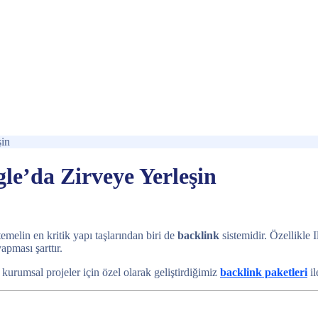
şin
gle’da Zirveye Yerleşin
emelin en kritik yapı taşlarından biri de
backlink
sistemidir. Özellikle 
apması şarttır.
ve kurumsal projeler için özel olarak geliştirdiğimiz
backlink paketleri
il