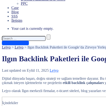
PPC
Case
Blog
SSS
İletişim
Your cart is currently empty.
Search
for:
Ücretsiz Teklif Al
Lejyo
>
Lejyo
>
Ilgın Backlink Paketleri ile Google’da Zirveye Yerle
Ilgın Backlink Paketleri ile Goo
Last updated on Eylül 11, 2025
Lejyo
Dijital dünyada başarı, doğru strateji ve sağlam temellere dayanır. Bu t
çıkmak isteyen işletmelerin ve projelerin
etkili backlink çalışmaları
y
Lejyo olarak Ilgın merkezli firmalar, e-ticaret siteleri, blog yazarları 
İçindekiler