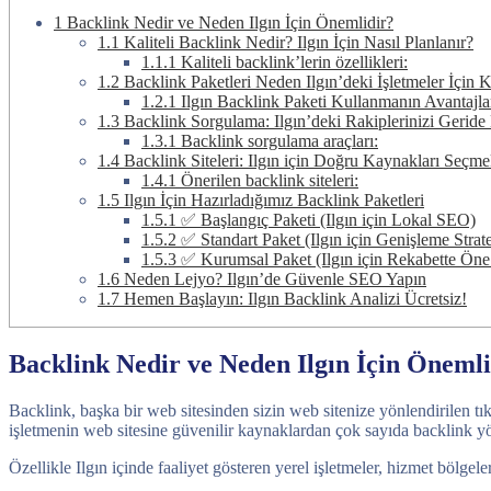
1
Backlink Nedir ve Neden Ilgın İçin Önemlidir?
1.1
Kaliteli Backlink Nedir? Ilgın İçin Nasıl Planlanır?
1.1.1
Kaliteli backlink’lerin özellikleri:
1.2
Backlink Paketleri Neden Ilgın’deki İşletmeler İçin K
1.2.1
Ilgın Backlink Paketi Kullanmanın Avantajlar
1.3
Backlink Sorgulama: Ilgın’deki Rakiplerinizi Geride
1.3.1
Backlink sorgulama araçları:
1.4
Backlink Siteleri: Ilgın için Doğru Kaynakları Seçm
1.4.1
Önerilen backlink siteleri:
1.5
Ilgın İçin Hazırladığımız Backlink Paketleri
1.5.1
✅ Başlangıç Paketi (Ilgın için Lokal SEO)
1.5.2
✅ Standart Paket (Ilgın için Genişleme Strate
1.5.3
✅ Kurumsal Paket (Ilgın için Rekabette Öne
1.6
Neden Lejyo? Ilgın’de Güvenle SEO Yapın
1.7
Hemen Başlayın: Ilgın Backlink Analizi Ücretsiz!
Backlink Nedir ve Neden Ilgın İçin Öneml
Backlink, başka bir web sitesinden sizin web sitenize yönlendirilen tık
işletmenin web sitesine güvenilir kaynaklardan çok sayıda backlink yön
Özellikle Ilgın içinde faaliyet gösteren yerel işletmeler, hizmet bölge