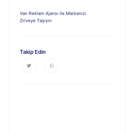
Van Reklam Ajansı ile Markanızı
Zirveye Taşıyın
Takip Edin
Haberdar Olun
Dijitalde Lejyo sizin için eşsiz