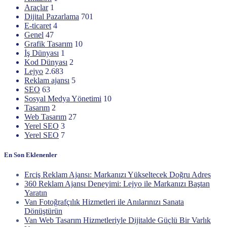
Araçlar
1
Dijital Pazarlama
701
E-ticaret
4
Genel
47
Grafik Tasarım
10
İş Dünyası
1
Kod Dünyası
2
Lejyo
2.683
Reklam ajansı
5
SEO
63
Sosyal Medya Yönetimi
10
Tasarım
2
Web Tasarım
27
Yerel SEO
3
Yerel SEO
7
En Son Eklenenler
Erciş Reklam Ajansı: Markanızı Yükseltecek Doğru Adres
360 Reklam Ajansı Deneyimi: Lejyo ile Markanızı Baştan
Yaratın
Van Fotoğrafçılık Hizmetleri ile Anılarınızı Sanata
Dönüştürün
Van Web Tasarım Hizmetleriyle Dijitalde Güçlü Bir Varlık