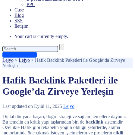
PPC
Case
Blog
SSS
İletişim
Your cart is currently empty.
Search
for:
Ücretsiz Teklif Al
Lejyo
>
Lejyo
>
Hafik Backlink Paketleri ile Google’da Zirveye
Yerleşin
Hafik Backlink Paketleri ile
Google’da Zirveye Yerleşin
Last updated on Eylül 11, 2025
Lejyo
Dijital dünyada başarı, doğru strateji ve sağlam temellere dayanır.
Bu temelin en kritik yapı taşlarından biri de
backlink
sistemidir.
Özellikle Hafik gibi rekabetin yoğun olduğu şehirlerde, arama
motorlarında öne çıkmak isteyen işletmelerin ve projelerin
etkili