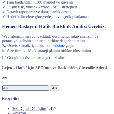
✔ Tüm bağlantılar %100 manuel ve güvenli
✔ Düşük risk, yüksek kazançlı SEO stratejileri
✔ Detaylı raporlama ve danışmanlık desteği
✔ Hedef kelimelere göre yerleşim ve içerik planlaması
Hemen Başlayın: Hafik Backlink Analizi Ücretsiz!
Web sitenizin mevcut backlink durumunu, rakip analizini ve
potansiyel gelişim alanlarını birlikte değerlendirelim.
📞 Ücretsiz analiz için bizimle
iletişime
geçin
📊 Size özel backlink strateji planını birlikte oluşturalım
📈 Google’da üst sıralarda yerinizi alın!
Lejyo – Hafik’ İçin SEO’nun ve Backlink’in Güvenilir Adresi
Ara
Arama:
Kategoriler
360 Dijital Dönüşüm
1.417
Amazon
1