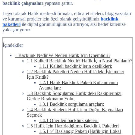
backlink çalışmaları
yapması şarttır.
Lejyo olarak Hafik merkezli firmalar, e-ticaret siteleri, blog yazarları
ve kurumsal projeler için özel olarak geliştirdiğimiz
backlink
paketleri
ile dijital görünürlüğünüzü artırıyor, sizi hedef kitlenize
yaklaştırıyoruz.
İçindekiler
1
Backlink Nedir ve Neden Hafik İçin Önemlidir?
1.1
Kaliteli Backlink Nedir? Hafik İçin Nasıl Planlanır?
1.1.1
Kaliteli backlink’lerin özellikleri:
1.2
Backlink Paketleri Neden Hafik’deki İşletmeler
İçin Kritik?
1.2.1
Hafik Backlink Paketi Kullanmanın
Avantajları:
1.3
Backlink Sorgulama: Hafik’deki Rakiplerinizi
Geride Bırakmanın Yolu
1.3.1
Backlink sorgulama araçları:
1.4
Backlink Siteleri: Hafik için Doğru Kaynakları
Seçmek
1.4.1
Önerilen backlink siteleri:
1.5
Hafik İçin Hazırladığımız Backlink Paketleri
1.5.1
✅ Başlangıç Paketi (Hafik için Lokal