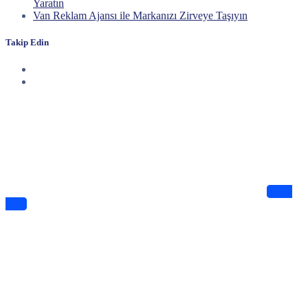
Yaratın
Van Reklam Ajansı ile Markanızı Zirveye Taşıyın
Takip Edin
Haberdar Olun
Dijitalde Lejyo sizin için eşsiz tasarımlar ve bilgiler sunuyor
Takip
Edin