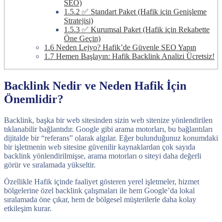
SEO)
1.5.2
✅ Standart Paket (Hafik için Genişleme
Stratejisi)
1.5.3
✅ Kurumsal Paket (Hafik için Rekabette
Öne Geçin)
1.6
Neden Lejyo? Hafik’de Güvenle SEO Yapın
1.7
Hemen Başlayın: Hafik Backlink Analizi Ücretsiz!
Backlink Nedir ve Neden Hafik İçin
Önemlidir?
Backlink, başka bir web sitesinden sizin web sitenize yönlendirilen
tıklanabilir bağlantıdır. Google gibi arama motorları, bu bağlantıları
dijitalde bir “referans” olarak algılar. Eğer bulunduğunuz konumdaki
bir işletmenin web sitesine güvenilir kaynaklardan çok sayıda
backlink yönlendirilmişse, arama motorları o siteyi daha değerli
görür ve sıralamada yükseltir.
Özellikle Hafik içinde faaliyet gösteren yerel işletmeler, hizmet
bölgelerine özel backlink çalışmaları ile hem Google’da lokal
sıralamada öne çıkar, hem de bölgesel müşterilerle daha kolay
etkileşim kurar.