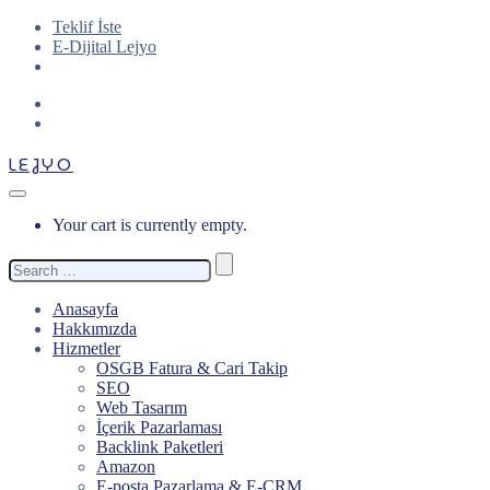
Teklif İste
E-Dijital Lejyo
LEJYO
Your cart is currently empty.
Search
for:
Anasayfa
Hakkımızda
Hizmetler
OSGB Fatura & Cari Takip
SEO
Web Tasarım
İçerik Pazarlaması
Backlink Paketleri
Amazon
E-posta Pazarlama & E-CRM