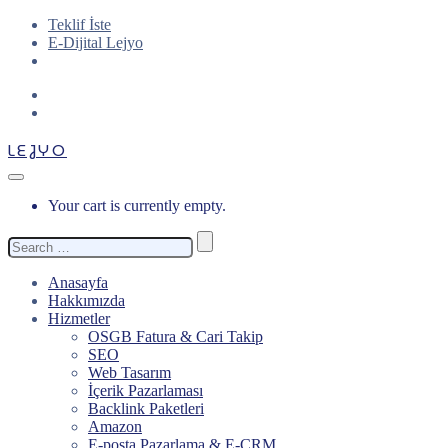
Teklif İste
E-Dijital Lejyo
LEJYO
Your cart is currently empty.
Search
for:
Anasayfa
Hakkımızda
Hizmetler
OSGB Fatura & Cari Takip
SEO
Web Tasarım
İçerik Pazarlaması
Backlink Paketleri
Amazon
E-posta Pazarlama & E-CRM