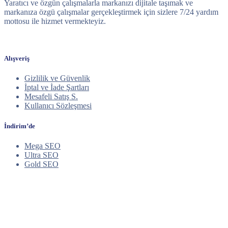
Yaratıcı ve özgün çalışmalarla markanızı dijitale taşımak ve
markanıza özgü çalışmalar gerçekleştirmek için sizlere 7/24 yardım
mottosu ile hizmet vermekteyiz.
Alışveriş
Gizlilik ve Güvenlik
İptal ve İade Şartları
Mesafeli Satış S.
Kullanıcı Sözleşmesi
İndirim’de
Mega SEO
Ultra SEO
Gold SEO