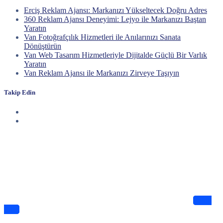
Erciş Reklam Ajansı: Markanızı Yükseltecek Doğru Adres
360 Reklam Ajansı Deneyimi: Lejyo ile Markanızı Baştan
Yaratın
Van Fotoğrafçılık Hizmetleri ile Anılarınızı Sanata
Dönüştürün
Van Web Tasarım Hizmetleriyle Dijitalde Güçlü Bir Varlık
Yaratın
Van Reklam Ajansı ile Markanızı Zirveye Taşıyın
Takip Edin
Haberdar Olun
Dijitalde Lejyo sizin için eşsiz tasarımlar ve bilgiler sunuyor
Takip
Edin