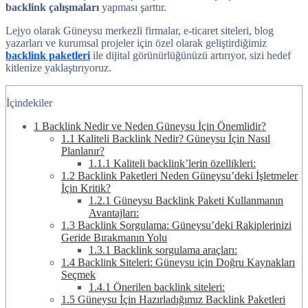
backlink çalışmaları
yapması şarttır.
Lejyo olarak Güneysu merkezli firmalar, e-ticaret siteleri, blog
yazarları ve kurumsal projeler için özel olarak geliştirdiğimiz
backlink paketleri
ile dijital görünürlüğünüzü artırıyor, sizi hedef
kitlenize yaklaştırıyoruz.
İçindekiler
1
Backlink Nedir ve Neden Güneysu İçin Önemlidir?
1.1
Kaliteli Backlink Nedir? Güneysu İçin Nasıl
Planlanır?
1.1.1
Kaliteli backlink’lerin özellikleri:
1.2
Backlink Paketleri Neden Güneysu’deki İşletmeler
İçin Kritik?
1.2.1
Güneysu Backlink Paketi Kullanmanın
Avantajları:
1.3
Backlink Sorgulama: Güneysu’deki Rakiplerinizi
Geride Bırakmanın Yolu
1.3.1
Backlink sorgulama araçları:
1.4
Backlink Siteleri: Güneysu için Doğru Kaynakları
Seçmek
1.4.1
Önerilen backlink siteleri:
1.5
Güneysu İçin Hazırladığımız Backlink Paketleri