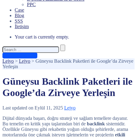
PPC
Case
Blog
SSS
İletişim
Your cart is currently empty.
Search
for:
Ücretsiz Teklif Al
Lejyo
>
Lejyo
>
Güneysu Backlink Paketleri ile Google’da Zirveye
Yerleşin
Güneysu Backlink Paketleri ile
Google’da Zirveye Yerleşin
Last updated on Eylül 11, 2025
Lejyo
Dijital dünyada başarı, doğru strateji ve sağlam temellere dayanır.
Bu temelin en kritik yapı taşlarından biri de
backlink
sistemidir.
Özellikle Güneysu gibi rekabetin yoğun olduğu şehirlerde, arama
motorlarında öne çıkmak isteyen işletmelerin ve projelerin
etkili