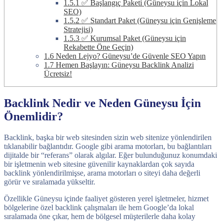
1.5.1
✅ Başlangıç Paketi (Güneysu için Lokal
SEO)
1.5.2
✅ Standart Paket (Güneysu için Genişleme
Stratejisi)
1.5.3
✅ Kurumsal Paket (Güneysu için
Rekabette Öne Geçin)
1.6
Neden Lejyo? Güneysu’de Güvenle SEO Yapın
1.7
Hemen Başlayın: Güneysu Backlink Analizi
Ücretsiz!
Backlink Nedir ve Neden Güneysu İçin
Önemlidir?
Backlink, başka bir web sitesinden sizin web sitenize yönlendirilen
tıklanabilir bağlantıdır. Google gibi arama motorları, bu bağlantıları
dijitalde bir “referans” olarak algılar. Eğer bulunduğunuz konumdaki
bir işletmenin web sitesine güvenilir kaynaklardan çok sayıda
backlink yönlendirilmişse, arama motorları o siteyi daha değerli
görür ve sıralamada yükseltir.
Özellikle Güneysu içinde faaliyet gösteren yerel işletmeler, hizmet
bölgelerine özel backlink çalışmaları ile hem Google’da lokal
sıralamada öne çıkar, hem de bölgesel müşterilerle daha kolay