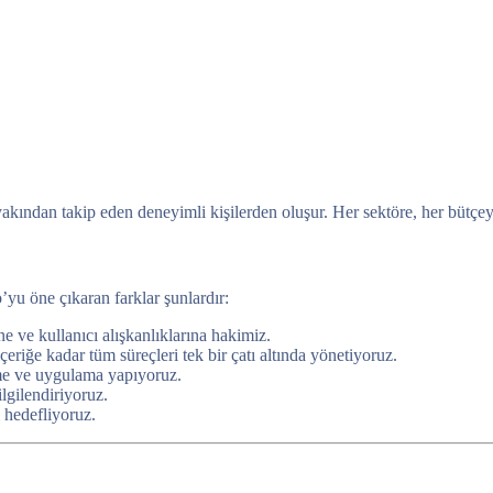
 yakından takip eden deneyimli kişilerden oluşur. Her sektöre, her bütç
’yu öne çıkaran farklar şunlardır:
e ve kullanıcı alışkanlıklarına hakimiz.
iğe kadar tüm süreçleri tek bir çatı altında yönetiyoruz.
eme ve uygulama yapıyoruz.
lgilendiriyoruz.
 hedefliyoruz.