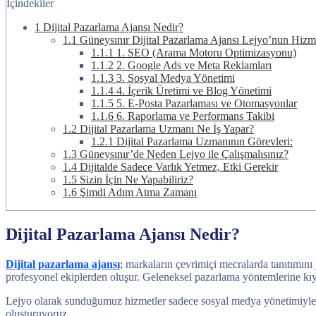
İçindekiler
1
Dijital Pazarlama Ajansı Nedir?
1.1
Güneysınır Dijital Pazarlama Ajansı Lejyo’nun Hizm
1.1.1
1. SEO (Arama Motoru Optimizasyonu)
1.1.2
2. Google Ads ve Meta Reklamları
1.1.3
3. Sosyal Medya Yönetimi
1.1.4
4. İçerik Üretimi ve Blog Yönetimi
1.1.5
5. E-Posta Pazarlaması ve Otomasyonlar
1.1.6
6. Raporlama ve Performans Takibi
1.2
Dijital Pazarlama Uzmanı Ne İş Yapar?
1.2.1
Dijital Pazarlama Uzmanının Görevleri:
1.3
Güneysınır’de Neden Lejyo ile Çalışmalısınız?
1.4
Dijitalde Sadece Varlık Yetmez, Etki Gerekir
1.5
Sizin İçin Ne Yapabiliriz?
1.6
Şimdi Adım Atma Zamanı
Dijital Pazarlama Ajansı Nedir?
Dijital pazarlama ajansı
; markaların çevrimiçi mecralarda tanıtımını
profesyonel ekiplerden oluşur. Geleneksel pazarlama yöntemlerine kıya
Lejyo olarak sunduğumuz hizmetler sadece sosyal medya yönetimiyle ya 
oluşturuyoruz.