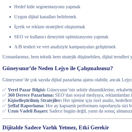
Hedef kitle segmentasyonu yapmak
Uygun dijital kanalları belirlemek
İçerik ve reklam stratejileri oluşturmak
SEO ve kullanıcı deneyimi optimizasyonu yapmak
A/B testleri ve veri analiziyle kampanyaları geliştirmek
Uzmanlarımız, hem teknik hem stratejik düşünebilen, dijital trendleri
Güneysınır’de Neden Lejyo ile Çalışmalısınız?
Güneysınır’de çok sayıda dijital pazarlama ajansı olabilir, ancak Lejyo
✅
Yerel Pazar Bilgisi:
Güneysınır’nin sektör dinamiklerine, rekabetin
✅
360 Derece Pazarlama:
SEO’dan sosyal medyaya, reklamlardan içer
✅
Kişiselleştirilmiş Stratejiler:
Her işletme için özel analiz, hedefl
✅
Şeffaf Raporlama:
Her ay kapsamlı performans raporlarıyla sizi bi
✅
Uzun Vadeli Başarı:
Sadece bugün değil, yarın da sonuç almanızı
Dijitalde Sadece Varlık Yetmez, Etki Gerekir