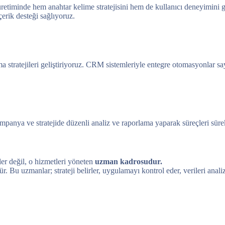
 üretiminde hem anahtar kelime stratejisini hem de kullanıcı deneyimin
çerik desteği sağlıyoruz.
a stratejileri geliştiriyoruz. CRM sistemleriyle entegre otomasyonlar 
anya ve stratejide düzenli analiz ve raporlama yaparak süreçleri sürekl
ler değil, o hizmetleri yöneten
uzman kadrosudur.
ür. Bu uzmanlar; strateji belirler, uygulamayı kontrol eder, verileri anali