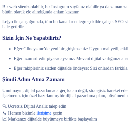
Bir web siteniz olabilir, bir Instagram sayfanız olabilir ya da zaman 
bütün olarak ele alındığında anlam kazanır.
Lejyo ile çalıştığınızda, tüm bu kanallar entegre şekilde çalışır. SEO 
hale getirilir.
Sizin İçin Ne Yapabiliriz?
Eğer Güneysınır’de yeni bir girişimseniz: Uygun maliyetli, etkili 
Eğer uzun süredir piyasadaysanız: Mevcut dijital varlığınızı ana
Eğer rakipleriniz sizden dijitalde öndeyse: Sizi onlardan farklıla
Şimdi Adım Atma Zamanı
Unutmayın, dijital pazarlamada geç kalan değil, stratejisiz hareket ed
İşletmeniz için özel hazırlanmış bir dijital pazarlama planı, büyümenin 
🔍 Ücretsiz Dijital Analiz talep edin
📞 Hemen bizimle
iletişime
geçin
📈 Markanızı dijitalde büyütmeye birlikte başlayalım