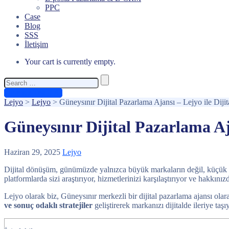
PPC
Case
Blog
SSS
İletişim
Your cart is currently empty.
Search
for:
Ücretsiz Teklif Al
Lejyo
>
Lejyo
>
Güneysınır Dijital Pazarlama Ajansı – Lejyo ile Dij
Güneysınır Dijital Pazarlama Aj
Haziran 29, 2025
Lejyo
Dijital dönüşüm, günümüzde yalnızca büyük markaların değil, küçük ve o
platformlarda sizi araştırıyor, hizmetlerinizi karşılaştırıyor ve hakkı
Lejyo olarak biz, Güneysınır merkezli bir dijital pazarlama ajansı olar
ve sonuç odaklı stratejiler
geliştirerek markanızı dijitalde ileriye taşı