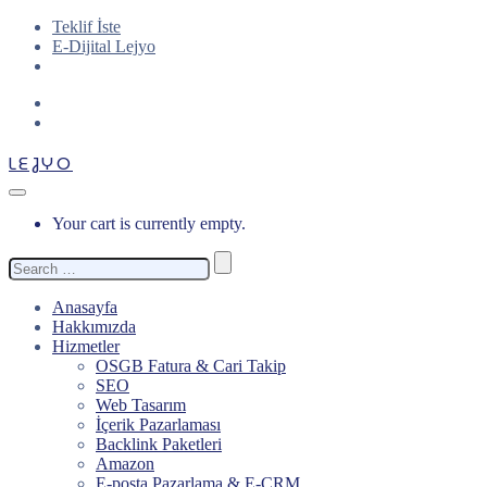
Teklif İste
E-Dijital Lejyo
LEJYO
Your cart is currently empty.
Search
for:
Anasayfa
Hakkımızda
Hizmetler
OSGB Fatura & Cari Takip
SEO
Web Tasarım
İçerik Pazarlaması
Backlink Paketleri
Amazon
E-posta Pazarlama & E-CRM