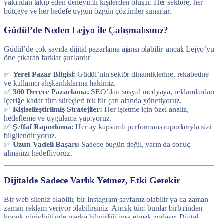
yakından takip eden deneyimli kişilerden oluşur. Her sektöre, her
bütçeye ve her hedefe uygun özgün çözümler sunarlar.
Güdül’de Neden Lejyo ile Çalışmalısınız?
Güdül’de çok sayıda dijital pazarlama ajansı olabilir, ancak Lejyo’yu
öne çıkaran farklar şunlardır:
✅
Yerel Pazar Bilgisi:
Güdül’nin sektör dinamiklerine, rekabetine
ve kullanıcı alışkanlıklarına hakimiz.
✅
360 Derece Pazarlama:
SEO’dan sosyal medyaya, reklamlardan
içeriğe kadar tüm süreçleri tek bir çatı altında yönetiyoruz.
✅
Kişiselleştirilmiş Stratejiler:
Her işletme için özel analiz,
hedefleme ve uygulama yapıyoruz.
✅
Şeffaf Raporlama:
Her ay kapsamlı performans raporlarıyla sizi
bilgilendiriyoruz.
✅
Uzun Vadeli Başarı:
Sadece bugün değil, yarın da sonuç
almanızı hedefliyoruz.
Dijitalde Sadece Varlık Yetmez, Etki Gerekir
Bir web siteniz olabilir, bir Instagram sayfanız olabilir ya da zaman
zaman reklam veriyor olabilirsiniz. Ancak tüm bunlar birbirinden
kopuk yürüdüğünde marka bilinirliği inşa etmek zorlaşır. Dijital