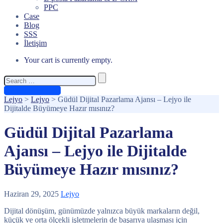
PPC
Case
Blog
SSS
İletişim
Your cart is currently empty.
Search
for:
Ücretsiz Teklif Al
Lejyo
>
Lejyo
>
Güdül Dijital Pazarlama Ajansı – Lejyo ile
Dijitalde Büyümeye Hazır mısınız?
Güdül Dijital Pazarlama
Ajansı – Lejyo ile Dijitalde
Büyümeye Hazır mısınız?
Haziran 29, 2025
Lejyo
Dijital dönüşüm, günümüzde yalnızca büyük markaların değil,
küçük ve orta ölçekli işletmelerin de başarıya ulaşması için