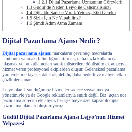
1.2.1
Dijital Pazarlama Uzmanının Görevleri:
1.3
Güdül’de Neden Lejyo ile Çalışmalısınız?
1.4
Dijitalde Sadece Varlık Yetmez, Etki Gerekir
1.5
Sizin İçin Ne Yapabiliriz?
1.6
Şimdi Adım Atma Zamanı
Dijital Pazarlama Ajansı Nedir?
Dijital pazarlama ajansı
; markaların çevrimiçi mecralarda
tanıtımını yapmak, bilinirliğini artırmak, daha fazla kullanıcıya
ulaşmak ve bu kullanıcıları sadık müşterilere dönüştürmek amacıyla
hizmet veren profesyonel ekiplerden oluşur. Geleneksel pazarlama
yöntemlerine kıyasla daha ölçülebilir, daha hedefli ve maliyet etkin
çözümler sunar.
Lejyo olarak sunduğumuz hizmetler sadece sosyal medya
yönetimiyle ya da Google reklamlarıyla sınırlı değil. Biz, uçtan uca
pazarlama sürecini ele alıyor, her işletmeye özel kapsamlı dijital
pazarlama planları oluşturuyoruz.
Güdül Dijital Pazarlama Ajansı Lejyo’nun Hizmet
Yelpazesi