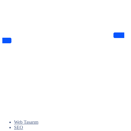
Haberdar Olun
Dijitalde Lejyo sizin için eşsiz tasarımlar ve bilgiler sunuyor
Takip
Edin
Web Tasarım
SEO