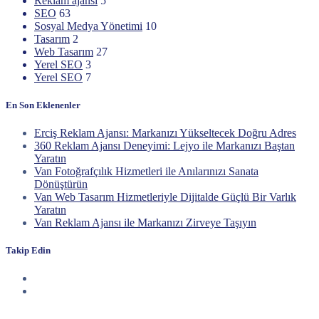
Reklam ajansı
5
SEO
63
Sosyal Medya Yönetimi
10
Tasarım
2
Web Tasarım
27
Yerel SEO
3
Yerel SEO
7
En Son Eklenenler
Erciş Reklam Ajansı: Markanızı Yükseltecek Doğru Adres
360 Reklam Ajansı Deneyimi: Lejyo ile Markanızı Baştan
Yaratın
Van Fotoğrafçılık Hizmetleri ile Anılarınızı Sanata
Dönüştürün
Van Web Tasarım Hizmetleriyle Dijitalde Güçlü Bir Varlık
Yaratın
Van Reklam Ajansı ile Markanızı Zirveye Taşıyın
Takip Edin