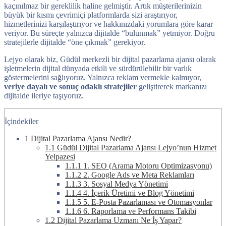
kaçınılmaz bir gereklilik haline gelmiştir. Artık müşterilerinizin
büyük bir kısmı çevrimiçi platformlarda sizi araştırıyor,
hizmetlerinizi karşılaştırıyor ve hakkınızdaki yorumlara göre karar
veriyor. Bu süreçte yalnızca dijitalde “bulunmak” yetmiyor. Doğru
stratejilerle dijitalde “öne çıkmak” gerekiyor.
Lejyo olarak biz, Güdül merkezli bir dijital pazarlama ajansı olarak
işletmelerin dijital dünyada etkili ve sürdürülebilir bir varlık
göstermelerini sağlıyoruz. Yalnızca reklam vermekle kalmıyor,
veriye dayalı ve sonuç odaklı stratejiler
geliştirerek markanızı
dijitalde ileriye taşıyoruz.
İçindekiler
1
Dijital Pazarlama Ajansı Nedir?
1.1
Güdül Dijital Pazarlama Ajansı Lejyo’nun Hizmet
Yelpazesi
1.1.1
1. SEO (Arama Motoru Optimizasyonu)
1.1.2
2. Google Ads ve Meta Reklamları
1.1.3
3. Sosyal Medya Yönetimi
1.1.4
4. İçerik Üretimi ve Blog Yönetimi
1.1.5
5. E-Posta Pazarlaması ve Otomasyonlar
1.1.6
6. Raporlama ve Performans Takibi
1.2
Dijital Pazarlama Uzmanı Ne İş Yapar?