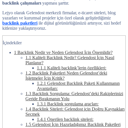
backlink çalışmaları
yapması şarttır.
Lejyo olarak Gelendost merkezli firmalar, e-ticaret siteleri, blog
yazarları ve kurumsal projeler için özel olarak geliştirdiğimiz
backlink paketleri
ile dijital görünürlüğünüzü artırıyor, sizi hedef
kitlenize yaklaştırıyoruz.
İçindekiler
1
Backlink Nedir ve Neden Gelendost İçin Önemlidir?
1.1
Kaliteli Backlink Nedir? Gelendost İçin Nasıl
Planlanır?
1.1.1
Kaliteli backlink’lerin özellikleri:
1.2
Backlink Paketleri Neden Gelendost’deki
İşletmeler İçin Kritik?
1.2.1
Gelendost Backlink Paketi Kullanmanın
Avantajları:
1.3
Backlink Sorgulama: Gelendost’deki Rakiplerinizi
Geride Bırakmanın Yolu
1.3.1
Backlink sorgulama araçları:
1.4
Backlink Siteleri: Gelendost için Doğru Kaynakları
Seçmek
1.4.1
Önerilen backlink siteleri:
1.5
Gelendost İçin Hazırladığımız Backlink Paketleri