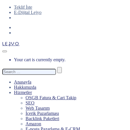
Teklif İste
E-Dijital Lejyo
LEJYO
Your cart is currently empty.
Search
for:
Anasayfa
Hakkımızda
Hizmetler
OSGB Fatura & Cari Takip
SEO
Web Tasarım
İçerik Pazarlaması
Backlink Paketleri
Amazon
E-posta Pazarlama & E-CRM