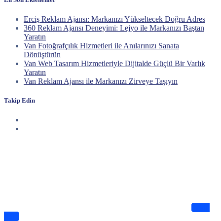
Erciş Reklam Ajansı: Markanızı Yükseltecek Doğru Adres
360 Reklam Ajansı Deneyimi: Lejyo ile Markanızı Baştan
Yaratın
Van Fotoğrafçılık Hizmetleri ile Anılarınızı Sanata
Dönüştürün
Van Web Tasarım Hizmetleriyle Dijitalde Güçlü Bir Varlık
Yaratın
Van Reklam Ajansı ile Markanızı Zirveye Taşıyın
Takip Edin
Haberdar Olun
Dijitalde Lejyo sizin için eşsiz tasarımlar ve bilgiler sunuyor
Takip
Edin