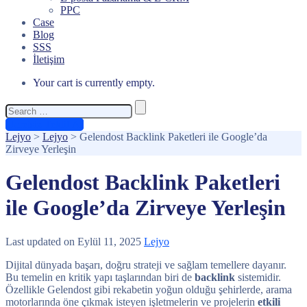
PPC
Case
Blog
SSS
İletişim
Your cart is currently empty.
Search
for:
Ücretsiz Teklif Al
Lejyo
>
Lejyo
>
Gelendost Backlink Paketleri ile Google’da
Zirveye Yerleşin
Gelendost Backlink Paketleri
ile Google’da Zirveye Yerleşin
Last updated on Eylül 11, 2025
Lejyo
Dijital dünyada başarı, doğru strateji ve sağlam temellere dayanır.
Bu temelin en kritik yapı taşlarından biri de
backlink
sistemidir.
Özellikle Gelendost gibi rekabetin yoğun olduğu şehirlerde, arama
motorlarında öne çıkmak isteyen işletmelerin ve projelerin
etkili