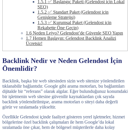
1.5.1
✅ Başlangıç Paketi (Gelendost için Lokal
SEO)
1.5.2
✅ Standart Paket (Gelendost için
Genişleme Stratejisi)
1.5.3
✅ Kurumsal Paket (Gelendost için
Rekabette Öne Geçin)
1.6
Neden Lejyo? Gelendost’de Güvenle SEO Yapın
1.7
Hemen Başlayın: Gelendost Backlink Analizi
Ücretsiz!
Backlink Nedir ve Neden Gelendost İçin
Önemlidir?
Backlink, başka bir web sitesinden sizin web sitenize yönlendirilen
tıklanabilir bağlantıdır. Google gibi arama motorları, bu bağlantıları
dijitalde bir “referans” olarak algılar. Eğer bulunduğunuz konumdaki
bir işletmenin web sitesine güvenilir kaynaklardan çok sayıda
backlink yönlendirilmişse, arama motorları o siteyi daha değerli
görür ve sıralamada yükseltir.
Özellikle Gelendost içinde faaliyet gösteren yerel işletmeler, hizmet
bölgelerine özel backlink çalışmaları ile hem Google’da lokal
sıralamada öne çıkar, hem de bölgesel müşterilerle daha kolay