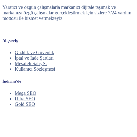
Yaratıcı ve özgün çalışmalarla markanızı dijitale taşımak ve
markanıza özgü çalışmalar gerçekleştirmek için sizlere 7/24 yardım
mottosu ile hizmet vermekteyiz.
Alışveriş
Gizlilik ve Güvenlik
İptal ve İade Şartları
Mesafeli Satış S.
Kullanıcı Sözleşmesi
İndirim’de
Mega SEO
Ultra SEO
Gold SEO