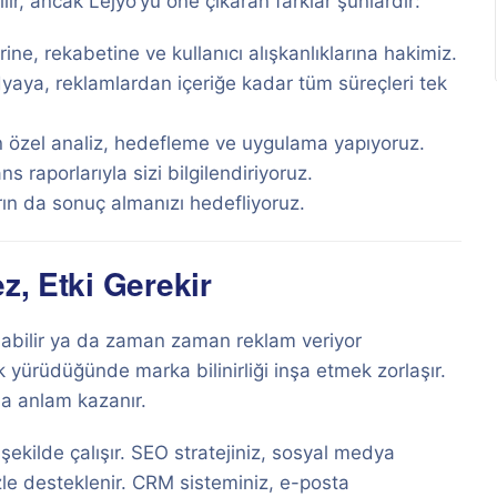
lir, ancak Lejyo’yu öne çıkaran farklar şunlardır:
ine, rekabetine ve kullanıcı alışkanlıklarına hakimiz.
aya, reklamlardan içeriğe kadar tüm süreçleri tek
n özel analiz, hedefleme ve uygulama yapıyoruz.
 raporlarıyla sizi bilgilendiriyoruz.
ın da sonuç almanızı hedefliyoruz.
z, Etki Gerekir
 olabilir ya da zaman zaman reklam veriyor
k yürüdüğünde marka bilinirliği inşa etmek zorlaşır.
da anlam kazanır.
 şekilde çalışır. SEO stratejiniz, sosyal medya
izle desteklenir. CRM sisteminiz, e-posta