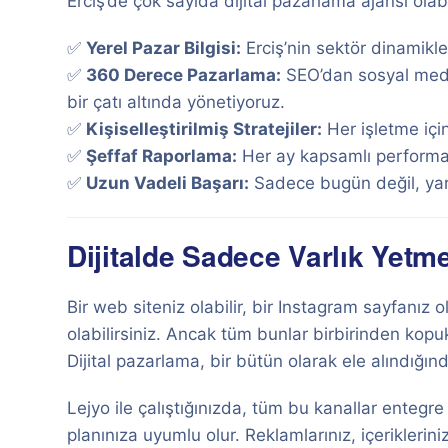
Erciş’de çok sayıda dijital pazarlama ajansı olabi
✅
Yerel Pazar Bilgisi:
Erciş’nin sektör dinamikler
✅
360 Derece Pazarlama:
SEO’dan sosyal medy
bir çatı altında yönetiyoruz.
✅
Kişiselleştirilmiş Stratejiler:
Her işletme içi
✅
Şeffaf Raporlama:
Her ay kapsamlı performans
✅
Uzun Vadeli Başarı:
Sadece bugün değil, yar
Dijitalde Sadece Varlık Yetme
Bir web siteniz olabilir, bir Instagram sayfanız
olabilirsiniz. Ancak tüm bunlar birbirinden kopu
Dijital pazarlama, bir bütün olarak ele alındığın
Lejyo ile çalıştığınızda, tüm bu kanallar entegre
planınıza uyumlu olur. Reklamlarınız, içeriklerin