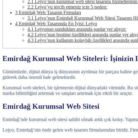
2.1
Lejyo’nun kurumsal web sitesi tasarımı hizmetlerinin b
2.2
Lejyo’yu tercih etmeniz için 5 neden:
3
Emirdağ Web Tasarım Firmaları
3.1
Lejyo’nun Emirdağ Kurumsal Web Sitesi Tasarım Hi
4
Emirdağ Web Tasarımda En İyisi: Lejyo
4.1
Lejyonun sundukları arasında şunlar yer alıyor:
4.2
Lejyo’nun hosting özellikleri arasında şunlar yer alıy
4.3
Lejyo’nun kullanım kolaylığı özellikleri arasında şunl
Emirdağ Kurumsal Web Siteleri: İşinizin Di
Günümüzde, dijital dünya iş dünyasının ayrılmaz bir parçası haline gelmi
giderek daha önemli hale gelmektedir.
Kurumsal web siteleri, bir işletmenin dijital dünyadaki vitrinidir. Bu s
marka bilinirliğini artırmak ve satışları artırmak için etkili bir araçtır.
Emirdağ Kurumsal Web Sitesi
Emirdağ’nde kurumsal web sitesi sahibi olmak artık çok kolay. Yapm
Lejyo, Emirdağ’nin önde gelen web tasarım firmalarından biridir. Fir