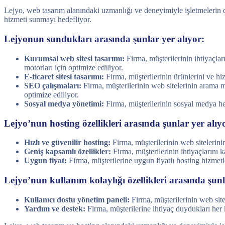
Lejyo, web tasarım alanındaki uzmanlığı ve deneyimiyle işletmelerin dij
hizmeti sunmayı hedefliyor.
Lejyonun sundukları arasında şunlar yer alıyor:
Kurumsal web sitesi tasarımı:
Firma, müşterilerinin ihtiyaçlar
motorları için optimize ediliyor.
E-ticaret sitesi tasarımı:
Firma, müşterilerinin ürünlerini ve hizm
SEO çalışmaları:
Firma, müşterilerinin web sitelerinin arama m
optimize ediliyor.
Sosyal medya yönetimi:
Firma, müşterilerinin sosyal medya hes
Lejyo’nun hosting özellikleri arasında şunlar yer alıy
Hızlı ve güvenilir hosting:
Firma, müşterilerinin web sitelerinin
Geniş kapsamlı özellikler:
Firma, müşterilerinin ihtiyaçlarını k
Uygun fiyat:
Firma, müşterilerine uygun fiyatlı hosting hizmetl
Lejyo’nun kullanım kolaylığı özellikleri arasında şunl
Kullanıcı dostu yönetim paneli:
Firma, müşterilerinin web site
Yardım ve destek:
Firma, müşterilerine ihtiyaç duydukları her