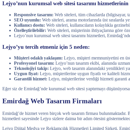
Lejyo’nun kurumsal web sitesi tasarımı hizmetlerinin b
Responsive tasarım:
Web siteleri, tüm cihazlarda (bilgisayar, t
SEO uyumlu:
Web siteleri, arama motorlarında üst sıralarda ye
Kullanıcı dostu:
Web siteleri, kullanıcıların kolaylıkla gezinebi
Özelleştirilebilir:
Web siteleri, müşterinin ihtiyaçlarına göre özel
Lejyo’nun kurumsal web sitesi tasarımı hizmetleri, Emirdağ’nde
Lejyo’yu tercih etmeniz için 5 neden:
Müşteri odaklı yaklaşım:
Lejyo, müşteri memnuniyetini en üst 
Profesyonel tasarım:
Lejyo’nun tasarım ekibi, alanında uzman v
Teknolojiyi takip:
Lejyo, web tasarım alanındaki yenilikleri ya
Uygun fiyat:
Lejyo, müşterilerine uygun fiyatlı ve kaliteli hiz
Garantili hizmet:
Lejyo, müşterilerine verdiği hizmeti garanti 
Eğer siz de Emirdağ’nde kurumsal web sitesi yaptırmayı düşünüyorsanız
Emirdağ Web Tasarım Firmaları
Emirdağ’de hizmet veren birçok web tasarım firması bulunmaktadır. Bu 
hizmetleri sayesinde Lejyo sizlere daima bir adım ötesini göstermekted
Lejyo Dijital Medya ve Reklamcılık Hizmetleri Limited Şirketi, Emirdağ