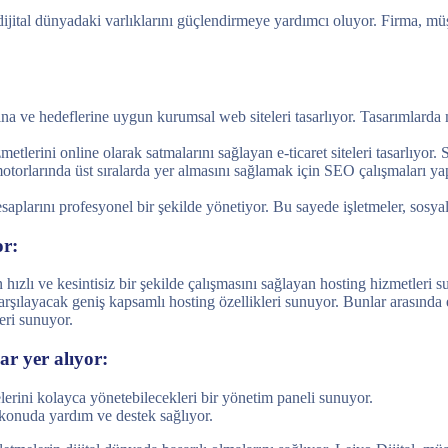
ital dünyadaki varlıklarını güçlendirmeye yardımcı oluyor. Firma, müşter
ına ve hedeflerine uygun kurumsal web siteleri tasarlıyor. Tasarımlarda 
etlerini online olarak satmalarını sağlayan e-ticaret siteleri tasarlıyor. S
otorlarında üst sıralarda yer almasını sağlamak için SEO çalışmaları yap
aplarını profesyonel bir şekilde yönetiyor. Bu sayede işletmeler, sosya
or:
 hızlı ve kesintisiz bir şekilde çalışmasını sağlayan hosting hizmetleri s
arşılayacak geniş kapsamlı hosting özellikleri sunuyor. Bunlar arasında e
eri sunuyor.
ar yer alıyor:
lerini kolayca yönetebilecekleri bir yönetim paneli sunuyor.
 konuda yardım ve destek sağlıyor.