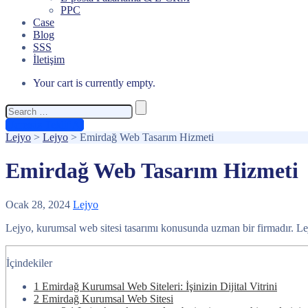
PPC
Case
Blog
SSS
İletişim
Your cart is currently empty.
Search
for:
Ücretsiz Teklif Al
Lejyo
>
Lejyo
>
Emirdağ Web Tasarım Hizmeti
Emirdağ Web Tasarım Hizmeti
Ocak 28, 2024
Lejyo
Lejyo, kurumsal web sitesi tasarımı konusunda uzman bir firmadır. Lejy
İçindekiler
1
Emirdağ Kurumsal Web Siteleri: İşinizin Dijital Vitrini
2
Emirdağ Kurumsal Web Sitesi