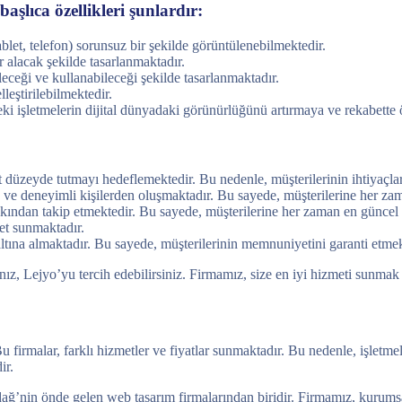
aşlıca özellikleri şunlardır:
ablet, telefon) sorunsuz bir şekilde görüntülenebilmektedir.
r alacak şekilde tasarlanmaktadır.
leceği ve kullanabileceği şekilde tasarlanmaktadır.
leştirilebilmektedir.
ki işletmelerin dijital dünyadaki görünürlüğünü artırmaya ve rekabette
düzeyde tutmayı hedeflemektedir. Bu nedenle, müşterilerinin ihtiyaçları
e deneyimli kişilerden oluşmaktadır. Bu sayede, müşterilerine her zama
kından takip etmektedir. Bu sayede, müşterilerine her zaman en güncel v
met sunmaktadır.
altına almaktadır. Bu sayede, müşterilerinin memnuniyetini garanti etmek
, Lejyo’yu tercih edebilirsiniz. Firmamız, size en iyi hizmeti sunmak i
firmalar, farklı hizmetler ve fiyatlar sunmaktadır. Bu nedenle, işletme
ir.
’nin önde gelen web tasarım firmalarından biridir. Firmamız, kurumsal w