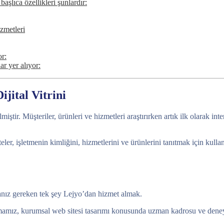
aşlıca özellikleri şunlardır:
zmetleri
or:
ar yer alıyor:
jital Vitrini
ştir. Müşteriler, ürünleri ve hizmetleri araştırırken artık ilk olarak in
iteler, işletmenin kimliğini, hizmetlerini ve ürünlerini tanıtmak için kul
anız gereken tek şey Lejyo’dan hizmet almak.
mamız, kurumsal web sitesi tasarımı konusunda uzman kadrosu ve deneyim