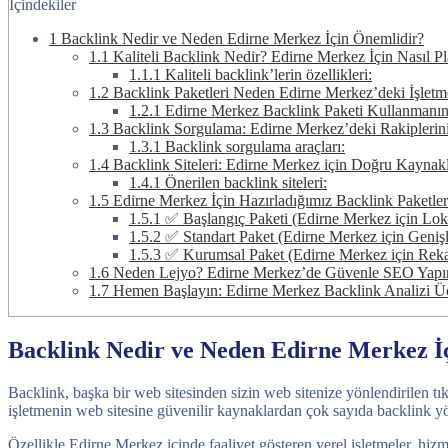
İçindekiler
1
Backlink Nedir ve Neden Edirne Merkez İçin Önemlidir?
1.1
Kaliteli Backlink Nedir? Edirne Merkez İçin Nasıl Pl
1.1.1
Kaliteli backlink’lerin özellikleri:
1.2
Backlink Paketleri Neden Edirne Merkez’deki İşletme
1.2.1
Edirne Merkez Backlink Paketi Kullanmanın 
1.3
Backlink Sorgulama: Edirne Merkez’deki Rakiplerin
1.3.1
Backlink sorgulama araçları:
1.4
Backlink Siteleri: Edirne Merkez için Doğru Kaynak
1.4.1
Önerilen backlink siteleri:
1.5
Edirne Merkez İçin Hazırladığımız Backlink Paketler
1.5.1
✅ Başlangıç Paketi (Edirne Merkez için Lo
1.5.2
✅ Standart Paket (Edirne Merkez için Genişle
1.5.3
✅ Kurumsal Paket (Edirne Merkez için Reka
1.6
Neden Lejyo? Edirne Merkez’de Güvenle SEO Yapı
1.7
Hemen Başlayın: Edirne Merkez Backlink Analizi Üc
Backlink Nedir ve Neden Edirne Merkez İ
Backlink, başka bir web sitesinden sizin web sitenize yönlendirilen tık
işletmenin web sitesine güvenilir kaynaklardan çok sayıda backlink yön
Özellikle Edirne Merkez içinde faaliyet gösteren yerel işletmeler, hiz