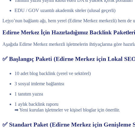
Tanıtım yazısı yayını kabul eden DA’sı yüksek içerik portalları
EDU / GOV uzantılı akademik siteler (ulusal geçerli)
Lejyo’nun bağlantı ağı, hem yerel (Edirne Merkez merkezli) hem de ulu
Edirne Merkez İçin Hazırladığımız Backlink Paketler
Aşağıda Edirne Merkez merkezli işletmelerin ihtiyaçlarına göre hazırla
✅ Başlangıç Paketi (Edirne Merkez için Lokal SE
10 adet blog backlink (yerel ve sektörel)
3 sosyal imleme bağlantısı
1 tanıtım yazısı
1 aylık backlink raporu
➡ Yeni kurulan işletmeler ve kişisel bloglar için önerilir.
✅ Standart Paket (Edirne Merkez için Genişleme St