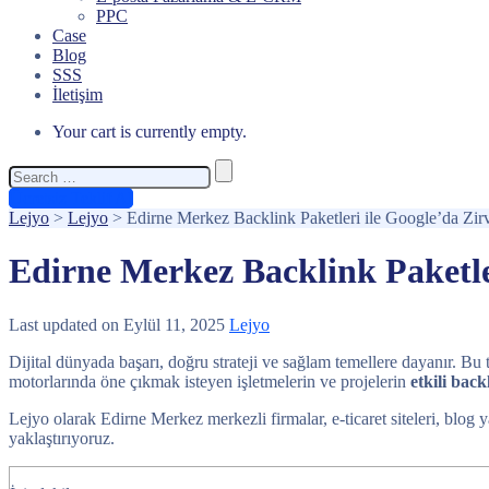
PPC
Case
Blog
SSS
İletişim
Your cart is currently empty.
Search
for:
Ücretsiz Teklif Al
Lejyo
>
Lejyo
>
Edirne Merkez Backlink Paketleri ile Google’da Zir
Edirne Merkez Backlink Paketler
Last updated on Eylül 11, 2025
Lejyo
Dijital dünyada başarı, doğru strateji ve sağlam temellere dayanır. Bu t
motorlarında öne çıkmak isteyen işletmelerin ve projelerin
etkili back
Lejyo olarak Edirne Merkez merkezli firmalar, e-ticaret siteleri, blog y
yaklaştırıyoruz.