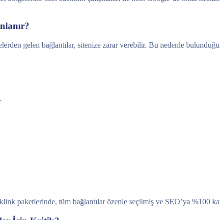
anlanır?
itelerden gelen bağlantılar, sitenize zarar verebilir. Bu nedenle bulund
r
cklink paketlerinde, tüm bağlantılar özenle seçilmiş ve SEO’ya %100 kat