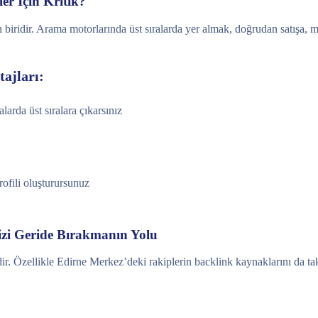
er İçin Kritik?
 biridir. Arama motorlarında üst sıralarda yer almak, doğrudan satışa, m
ajları:
arda üst sıralara çıkarsınız
rofili oluşturursunuz
izi Geride Bırakmanın Yolu
ir. Özellikle Edirne Merkez’deki rakiplerin backlink kaynaklarını da taki