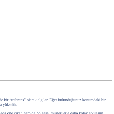
talde bir “referans” olarak algılar. Eğer bulunduğunuz konumdaki bir
 yükseltir.
mada öne çıkar, hem de bölgesel müşterilerle daha kolay etkileşim