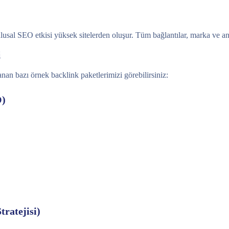
sal SEO etkisi yüksek sitelerden oluşur. Tüm bağlantılar, marka ve anah
i
nan bazı örnek backlink paketlerimizi görebilirsiniz:
O)
ratejisi)