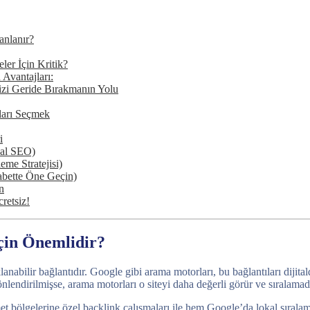
anlanır?
ler İçin Kritik?
Avantajları:
izi Geride Bırakmanın Yolu
ları Seçmek
i
kal SEO)
me Stratejisi)
bette Öne Geçin)
n
retsiz!
çin Önemlidir?
lanabilir bağlantıdır. Google gibi arama motorları, bu bağlantıları diji
lendirilmişse, arama motorları o siteyi daha değerli görür ve sıralamada
met bölgelerine özel backlink çalışmaları ile hem Google’da lokal sırala