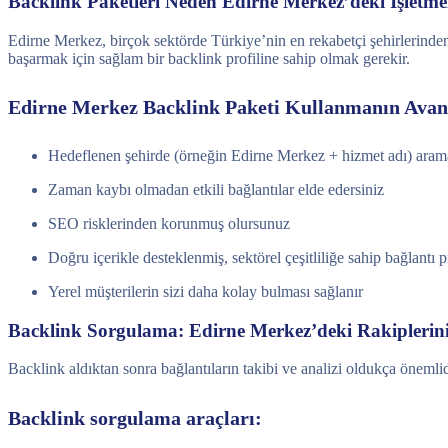
Backlink Paketleri Neden Edirne Merkez’deki İşletmel
Edirne Merkez, birçok sektörde Türkiye’nin en rekabetçi şehirlerinden
başarmak için sağlam bir backlink profiline sahip olmak gerekir.
Edirne Merkez Backlink Paketi Kullanmanın Avant
Hedeflenen şehirde (örneğin Edirne Merkez + hizmet adı) aramal
Zaman kaybı olmadan etkili bağlantılar elde edersiniz
SEO risklerinden korunmuş olursunuz
Doğru içerikle desteklenmiş, sektörel çeşitliliğe sahip bağlantı p
Yerel müşterilerin sizi daha kolay bulması sağlanır
Backlink Sorgulama: Edirne Merkez’deki Rakiplerin
Backlink aldıktan sonra bağlantıların takibi ve analizi oldukça önemlid
Backlink sorgulama araçları: