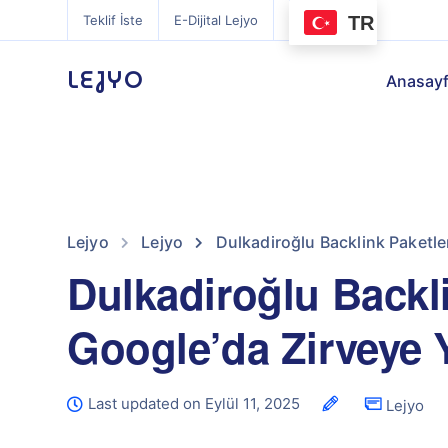
TR
Teklif İste
E-Dijital Lejyo
LEJYO
Anasay
Lejyo
Lejyo
Dulkadiroğlu Backlink Paketler
Dulkadiroğlu Backli
Google’da Zirveye 
Last updated on Eylül 11, 2025
Lejyo