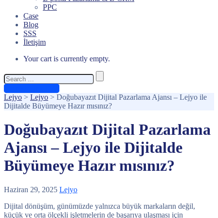
PPC
Case
Blog
SSS
İletişim
Your cart is currently empty.
Search
for:
Ücretsiz Teklif Al
Lejyo
>
Lejyo
>
Doğubayazıt Dijital Pazarlama Ajansı – Lejyo ile
Dijitalde Büyümeye Hazır mısınız?
Doğubayazıt Dijital Pazarlama
Ajansı – Lejyo ile Dijitalde
Büyümeye Hazır mısınız?
Haziran 29, 2025
Lejyo
Dijital dönüşüm, günümüzde yalnızca büyük markaların değil,
küçük ve orta ölçekli işletmelerin de başarıya ulaşması için