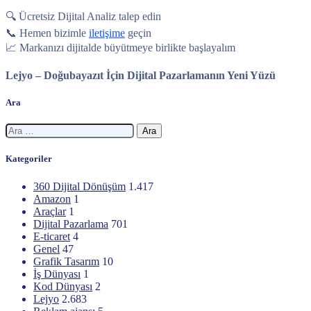
🔍 Ücretsiz Dijital Analiz talep edin
📞 Hemen bizimle
iletişime
geçin
📈 Markanızı dijitalde büyütmeye birlikte başlayalım
Lejyo – Doğubayazıt İçin Dijital Pazarlamanın Yeni Yüzü
Ara
Arama:
Kategoriler
360 Dijital Dönüşüm
1.417
Amazon
1
Araçlar
1
Dijital Pazarlama
701
E-ticaret
4
Genel
47
Grafik Tasarım
10
İş Dünyası
1
Kod Dünyası
2
Lejyo
2.683