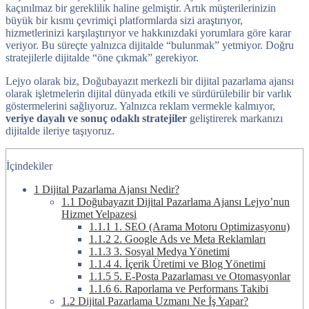
kaçınılmaz bir gereklilik haline gelmiştir. Artık müşterilerinizin
büyük bir kısmı çevrimiçi platformlarda sizi araştırıyor,
hizmetlerinizi karşılaştırıyor ve hakkınızdaki yorumlara göre karar
veriyor. Bu süreçte yalnızca dijitalde “bulunmak” yetmiyor. Doğru
stratejilerle dijitalde “öne çıkmak” gerekiyor.
Lejyo olarak biz, Doğubayazıt merkezli bir dijital pazarlama ajansı
olarak işletmelerin dijital dünyada etkili ve sürdürülebilir bir varlık
göstermelerini sağlıyoruz. Yalnızca reklam vermekle kalmıyor,
veriye dayalı ve sonuç odaklı stratejiler
geliştirerek markanızı
dijitalde ileriye taşıyoruz.
İçindekiler
1
Dijital Pazarlama Ajansı Nedir?
1.1
Doğubayazıt Dijital Pazarlama Ajansı Lejyo’nun
Hizmet Yelpazesi
1.1.1
1. SEO (Arama Motoru Optimizasyonu)
1.1.2
2. Google Ads ve Meta Reklamları
1.1.3
3. Sosyal Medya Yönetimi
1.1.4
4. İçerik Üretimi ve Blog Yönetimi
1.1.5
5. E-Posta Pazarlaması ve Otomasyonlar
1.1.6
6. Raporlama ve Performans Takibi
1.2
Dijital Pazarlama Uzmanı Ne İş Yapar?