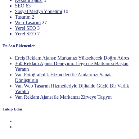
Reklam ajansı
5
SEO
63
Sosyal Medya Yönetimi
10
Tasarım
2
Web Tasarım
27
Yerel SEO
3
Yerel SEO
7
En Son Eklenenler
Erciş Reklam Ajansı: Markanızı Yükseltecek Doğru Adres
360 Reklam Ajansı Deneyimi: Lejyo ile Markanızı Baştan
Yaratın
Van Fotoğrafçılık Hizmetleri ile Anılarınızı Sanata
Dönüştürün
Van Web Tasarım Hizmetleriyle Dijitalde Güçlü Bir Varlık
Yaratın
Van Reklam Ajansı ile Markanızı Zirveye Taşıyın
Takip Edin