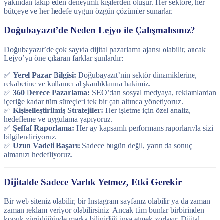
yakından takip eden deneyimli kişilerden oluşur. Her sektöre, her
bütçeye ve her hedefe uygun özgün çözümler sunarlar.
Doğubayazıt’de Neden Lejyo ile Çalışmalısınız?
Doğubayazıt’de çok sayıda dijital pazarlama ajansı olabilir, ancak
Lejyo’yu öne çıkaran farklar şunlardır:
✅
Yerel Pazar Bilgisi:
Doğubayazıt’nin sektör dinamiklerine,
rekabetine ve kullanıcı alışkanlıklarına hakimiz.
✅
360 Derece Pazarlama:
SEO’dan sosyal medyaya, reklamlardan
içeriğe kadar tüm süreçleri tek bir çatı altında yönetiyoruz.
✅
Kişiselleştirilmiş Stratejiler:
Her işletme için özel analiz,
hedefleme ve uygulama yapıyoruz.
✅
Şeffaf Raporlama:
Her ay kapsamlı performans raporlarıyla sizi
bilgilendiriyoruz.
✅
Uzun Vadeli Başarı:
Sadece bugün değil, yarın da sonuç
almanızı hedefliyoruz.
Dijitalde Sadece Varlık Yetmez, Etki Gerekir
Bir web siteniz olabilir, bir Instagram sayfanız olabilir ya da zaman
zaman reklam veriyor olabilirsiniz. Ancak tüm bunlar birbirinden
kopuk yürüdüğünde marka bilinirliği inşa etmek zorlaşır. Dijital