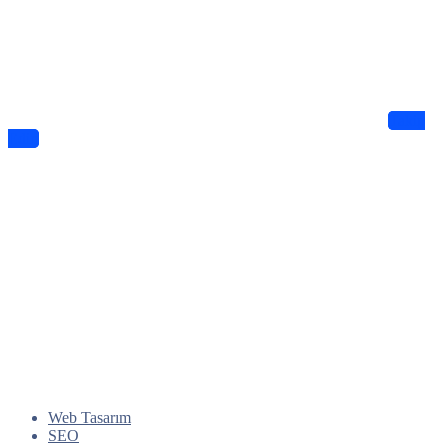
Haberdar Olun
Dijitalde Lejyo sizin için eşsiz tasarımlar ve bilgiler sunuyor
Takip
Edin
Web Tasarım
SEO