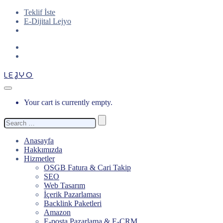
Teklif İste
E-Dijital Lejyo
LEJYO
Your cart is currently empty.
Search
for:
Anasayfa
Hakkımızda
Hizmetler
OSGB Fatura & Cari Takip
SEO
Web Tasarım
İçerik Pazarlaması
Backlink Paketleri
Amazon
E-posta Pazarlama & E-CRM