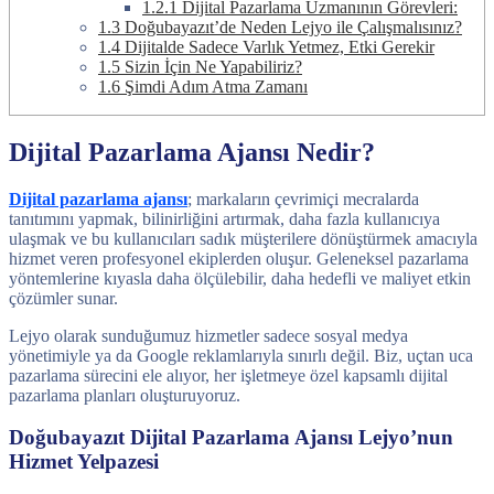
1.2.1
Dijital Pazarlama Uzmanının Görevleri:
1.3
Doğubayazıt’de Neden Lejyo ile Çalışmalısınız?
1.4
Dijitalde Sadece Varlık Yetmez, Etki Gerekir
1.5
Sizin İçin Ne Yapabiliriz?
1.6
Şimdi Adım Atma Zamanı
Dijital Pazarlama Ajansı Nedir?
Dijital pazarlama ajansı
; markaların çevrimiçi mecralarda
tanıtımını yapmak, bilinirliğini artırmak, daha fazla kullanıcıya
ulaşmak ve bu kullanıcıları sadık müşterilere dönüştürmek amacıyla
hizmet veren profesyonel ekiplerden oluşur. Geleneksel pazarlama
yöntemlerine kıyasla daha ölçülebilir, daha hedefli ve maliyet etkin
çözümler sunar.
Lejyo olarak sunduğumuz hizmetler sadece sosyal medya
yönetimiyle ya da Google reklamlarıyla sınırlı değil. Biz, uçtan uca
pazarlama sürecini ele alıyor, her işletmeye özel kapsamlı dijital
pazarlama planları oluşturuyoruz.
Doğubayazıt Dijital Pazarlama Ajansı Lejyo’nun
Hizmet Yelpazesi