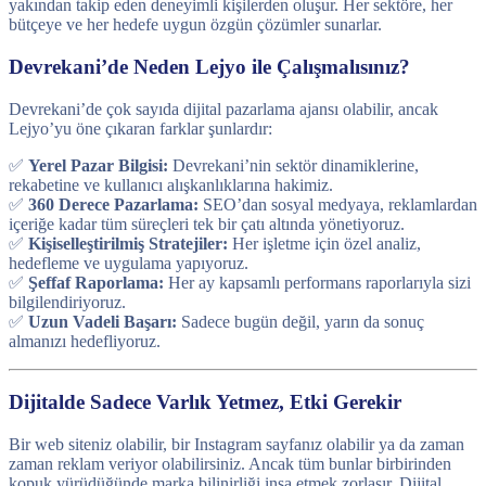
yakından takip eden deneyimli kişilerden oluşur. Her sektöre, her
bütçeye ve her hedefe uygun özgün çözümler sunarlar.
Devrekani’de Neden Lejyo ile Çalışmalısınız?
Devrekani’de çok sayıda dijital pazarlama ajansı olabilir, ancak
Lejyo’yu öne çıkaran farklar şunlardır:
✅
Yerel Pazar Bilgisi:
Devrekani’nin sektör dinamiklerine,
rekabetine ve kullanıcı alışkanlıklarına hakimiz.
✅
360 Derece Pazarlama:
SEO’dan sosyal medyaya, reklamlardan
içeriğe kadar tüm süreçleri tek bir çatı altında yönetiyoruz.
✅
Kişiselleştirilmiş Stratejiler:
Her işletme için özel analiz,
hedefleme ve uygulama yapıyoruz.
✅
Şeffaf Raporlama:
Her ay kapsamlı performans raporlarıyla sizi
bilgilendiriyoruz.
✅
Uzun Vadeli Başarı:
Sadece bugün değil, yarın da sonuç
almanızı hedefliyoruz.
Dijitalde Sadece Varlık Yetmez, Etki Gerekir
Bir web siteniz olabilir, bir Instagram sayfanız olabilir ya da zaman
zaman reklam veriyor olabilirsiniz. Ancak tüm bunlar birbirinden
kopuk yürüdüğünde marka bilinirliği inşa etmek zorlaşır. Dijital