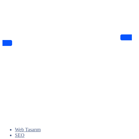
Haberdar Olun
Dijitalde Lejyo sizin için eşsiz tasarımlar ve bilgiler sunuyor
Takip
Edin
Web Tasarım
SEO