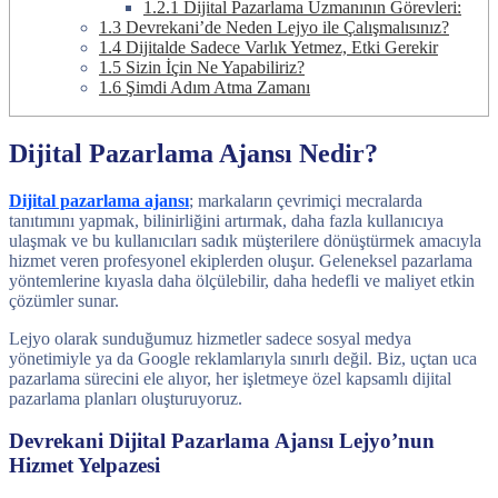
1.2.1
Dijital Pazarlama Uzmanının Görevleri:
1.3
Devrekani’de Neden Lejyo ile Çalışmalısınız?
1.4
Dijitalde Sadece Varlık Yetmez, Etki Gerekir
1.5
Sizin İçin Ne Yapabiliriz?
1.6
Şimdi Adım Atma Zamanı
Dijital Pazarlama Ajansı Nedir?
Dijital pazarlama ajansı
; markaların çevrimiçi mecralarda
tanıtımını yapmak, bilinirliğini artırmak, daha fazla kullanıcıya
ulaşmak ve bu kullanıcıları sadık müşterilere dönüştürmek amacıyla
hizmet veren profesyonel ekiplerden oluşur. Geleneksel pazarlama
yöntemlerine kıyasla daha ölçülebilir, daha hedefli ve maliyet etkin
çözümler sunar.
Lejyo olarak sunduğumuz hizmetler sadece sosyal medya
yönetimiyle ya da Google reklamlarıyla sınırlı değil. Biz, uçtan uca
pazarlama sürecini ele alıyor, her işletmeye özel kapsamlı dijital
pazarlama planları oluşturuyoruz.
Devrekani Dijital Pazarlama Ajansı Lejyo’nun
Hizmet Yelpazesi