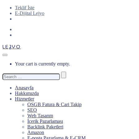
Teklif İste
E-Dijital Lejyo
LEJYO
Your cart is currently empty.
Search
for:
Anasayfa
Hakkımızda
Hizmetler
OSGB Fatura & Cari Takip
SEO
Web Tasarım
İçerik Pazarlaması
Backlink Paketleri
Amazon
E-posta Pazarlama & E-CRM