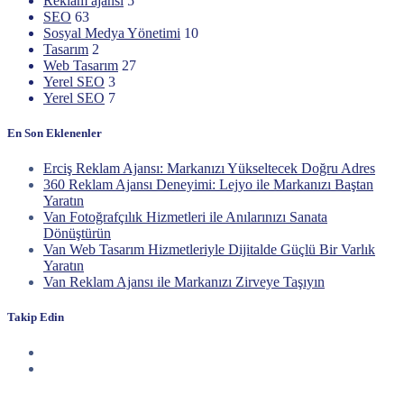
Reklam ajansı
5
SEO
63
Sosyal Medya Yönetimi
10
Tasarım
2
Web Tasarım
27
Yerel SEO
3
Yerel SEO
7
En Son Eklenenler
Erciş Reklam Ajansı: Markanızı Yükseltecek Doğru Adres
360 Reklam Ajansı Deneyimi: Lejyo ile Markanızı Baştan
Yaratın
Van Fotoğrafçılık Hizmetleri ile Anılarınızı Sanata
Dönüştürün
Van Web Tasarım Hizmetleriyle Dijitalde Güçlü Bir Varlık
Yaratın
Van Reklam Ajansı ile Markanızı Zirveye Taşıyın
Takip Edin