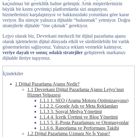
kaçınılmaz bir gereklilik haline gelmiştir. Artık müşterilerinizin
büyük bir kısmı çevrimiçi platformlarda sizi araştırıyor,
hizmetlerinizi karşılaştırıyor ve hakkınızdaki yorumlara göre karar
veriyor. Bu süreçte yalnızca dijitalde “bulunmak” yetmiyor. Doğru
stratejilerle dijitalde “öne çıkmak” gerekiyor.
Lejyo olarak biz, Devrekani merkezli bir dijital pazarlama ajansı
olarak işletmelerin dijital dünyada etkili ve sürdürülebilir bir varlık
göstermelerini sağlıyoruz. Yalnızca reklam vermekle kalmıyor,
veriye dayalı ve sonuç odaklı stratejiler
geliştirerek markanızı
dijitalde ileriye taşıyoruz.
İçindekiler
1
Dijital Pazarlama Ajansı Nedir?
1.1
Devrekani Dijital Pazarlama Ajansı Lejyo’nun
Hizmet Yelpazesi
1.1.1
1. SEO (Arama Motoru Optimizasyonu)
1.1.2
2. Google Ads ve Meta Reklamları
1.1.3
3. Sosyal Medya Yönetimi
1.1.4
4. İçerik Üretimi ve Blog Yönetimi
1.1.5
5. E-Posta Pazarlaması ve Otomasyonlar
1.1.6
6. Raporlama ve Performans Takibi
1.2
Dijital Pazarlama Uzmanı Ne İş Yapar?