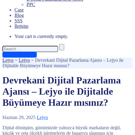
PPC
Case
Blog
SSS
İletişim
Your cart is currently empty.
Search
for:
Ücretsiz Teklif Al
Lejyo
>
Lejyo
>
Devrekani Dijital Pazarlama Ajansı – Lejyo ile
Dijitalde Büyümeye Hazır mısınız?
Devrekani Dijital Pazarlama
Ajansı – Lejyo ile Dijitalde
Büyümeye Hazır mısınız?
Haziran 29, 2025
Lejyo
Dijital dönüşüm, günümüzde yalnızca büyük markaların değil,
küçük ve orta ölçekli işletmelerin de başarıya ulaşması için