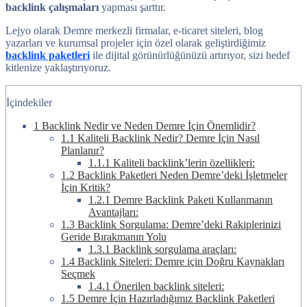
backlink çalışmaları
yapması şarttır.
Lejyo olarak Demre merkezli firmalar, e-ticaret siteleri, blog
yazarları ve kurumsal projeler için özel olarak geliştirdiğimiz
backlink paketleri
ile dijital görünürlüğünüzü artırıyor, sizi hedef
kitlenize yaklaştırıyoruz.
İçindekiler
1
Backlink Nedir ve Neden Demre İçin Önemlidir?
1.1
Kaliteli Backlink Nedir? Demre İçin Nasıl
Planlanır?
1.1.1
Kaliteli backlink’lerin özellikleri:
1.2
Backlink Paketleri Neden Demre’deki İşletmeler
İçin Kritik?
1.2.1
Demre Backlink Paketi Kullanmanın
Avantajları:
1.3
Backlink Sorgulama: Demre’deki Rakiplerinizi
Geride Bırakmanın Yolu
1.3.1
Backlink sorgulama araçları:
1.4
Backlink Siteleri: Demre için Doğru Kaynakları
Seçmek
1.4.1
Önerilen backlink siteleri:
1.5
Demre İçin Hazırladığımız Backlink Paketleri