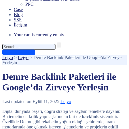
PPC
Case
Blog
SSS
İletişim
Your cart is currently empty.
Search
for:
Ücretsiz Teklif Al
Lejyo
>
Lejyo
>
Demre Backlink Paketleri ile Google’da Zirveye
Yerleşin
Demre Backlink Paketleri ile
Google’da Zirveye Yerleşin
Last updated on Eylül 11, 2025
Lejyo
Dijital dünyada başarı, doğru strateji ve sağlam temellere dayanır.
Bu temelin en kritik yapı taşlarından biri de
backlink
sistemidir.
Özellikle Demre gibi rekabetin yoğun olduğu şehirlerde, arama
motorlarında öne çıkmak isteyen işletmelerin ve projelerin
etkili