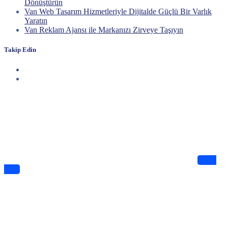
Dönüştürün
Van Web Tasarım Hizmetleriyle Dijitalde Güçlü Bir Varlık
Yaratın
Van Reklam Ajansı ile Markanızı Zirveye Taşıyın
Takip Edin
Haberdar Olun
Dijitalde Lejyo sizin için eşsiz tasarımlar ve bilgiler sunuyor
Takip
Edin