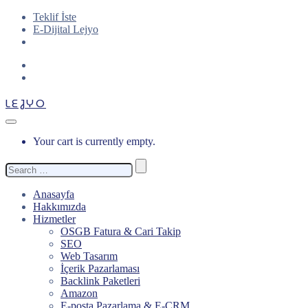
Teklif İste
E-Dijital Lejyo
LEJYO
Your cart is currently empty.
Search
for:
Anasayfa
Hakkımızda
Hizmetler
OSGB Fatura & Cari Takip
SEO
Web Tasarım
İçerik Pazarlaması
Backlink Paketleri
Amazon
E-posta Pazarlama & E-CRM