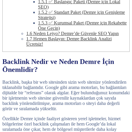
1.5.1
✅ Başlangıç Paketi (Demre için Lokal
SEO)
1.5.2
✅ Standart Paket (Demre için Genişleme
Stratejisi)
1.5.3
✅ Kurumsal Paket (Demre için Rekabette
Öne Geçin)
1.6
Neden Lejyo? Demre’de Güvenle SEO Yapın
1.7
Hemen Başlayın: Demre Backlink Analizi
Ücretsiz!
Backlink Nedir ve Neden Demre İçin
Önemlidir?
Backlink, başka bir web sitesinden sizin web sitenize yönlendirilen
tıklanabilir bağlantıdır. Google gibi arama motorları, bu bağlantıları
dijitalde bir “referans” olarak algılar. Eğer bulunduğunuz konumdaki
bir işletmenin web sitesine güvenilir kaynaklardan çok sayıda
backlink yönlendirilmişse, arama motorları o siteyi daha değerli
görür ve sıralamada yükseltir.
Özellikle Demre içinde faaliyet gösteren yerel işletmeler, hizmet
bölgelerine özel backlink çalışmaları ile hem Google’da lokal
sıralamada öne çıkar, hem de bölgesel müşterilerle daha kolay