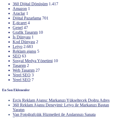
360 Dijital Dönüşüm
1.417
Amazon
1
Araçlar
1
Dijital Pazarlama
701
E-ticaret
4
Genel
47
Grafik Tasarım
10
İş Dünyası
1
Kod Dünyası
2
Lejyo
2.683
Reklam ajansı
5
SEO
63
Sosyal Medya Yönetimi
10
Tasarım
2
Web Tasarım
27
Yerel SEO
3
Yerel SEO
7
En Son Eklenenler
Erciş Reklam Ajansı: Markanızı Yükseltecek Doğru Adres
360 Reklam Ajansı Deneyimi: Lejyo ile Markanızı Baştan
Yaratın
Van Fotoğrafçılık Hizmetleri ile Anılarınızı Sanata