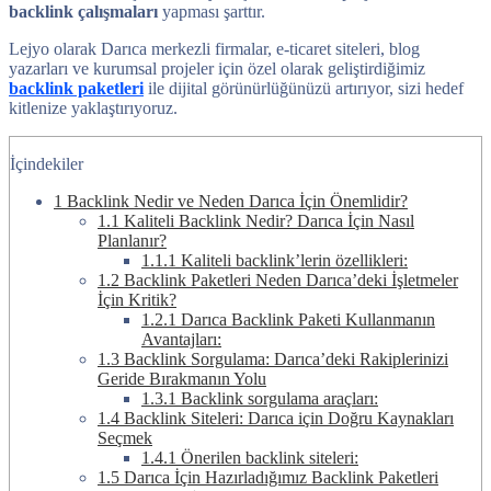
backlink çalışmaları
yapması şarttır.
Lejyo olarak Darıca merkezli firmalar, e-ticaret siteleri, blog
yazarları ve kurumsal projeler için özel olarak geliştirdiğimiz
backlink paketleri
ile dijital görünürlüğünüzü artırıyor, sizi hedef
kitlenize yaklaştırıyoruz.
İçindekiler
1
Backlink Nedir ve Neden Darıca İçin Önemlidir?
1.1
Kaliteli Backlink Nedir? Darıca İçin Nasıl
Planlanır?
1.1.1
Kaliteli backlink’lerin özellikleri:
1.2
Backlink Paketleri Neden Darıca’deki İşletmeler
İçin Kritik?
1.2.1
Darıca Backlink Paketi Kullanmanın
Avantajları:
1.3
Backlink Sorgulama: Darıca’deki Rakiplerinizi
Geride Bırakmanın Yolu
1.3.1
Backlink sorgulama araçları:
1.4
Backlink Siteleri: Darıca için Doğru Kaynakları
Seçmek
1.4.1
Önerilen backlink siteleri:
1.5
Darıca İçin Hazırladığımız Backlink Paketleri