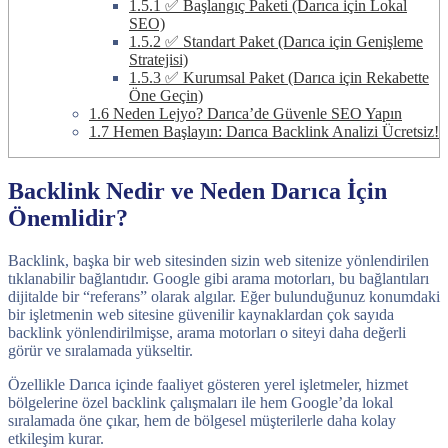
1.5.1
✅ Başlangıç Paketi (Darıca için Lokal
SEO)
1.5.2
✅ Standart Paket (Darıca için Genişleme
Stratejisi)
1.5.3
✅ Kurumsal Paket (Darıca için Rekabette
Öne Geçin)
1.6
Neden Lejyo? Darıca’de Güvenle SEO Yapın
1.7
Hemen Başlayın: Darıca Backlink Analizi Ücretsiz!
Backlink Nedir ve Neden Darıca İçin
Önemlidir?
Backlink, başka bir web sitesinden sizin web sitenize yönlendirilen
tıklanabilir bağlantıdır. Google gibi arama motorları, bu bağlantıları
dijitalde bir “referans” olarak algılar. Eğer bulunduğunuz konumdaki
bir işletmenin web sitesine güvenilir kaynaklardan çok sayıda
backlink yönlendirilmişse, arama motorları o siteyi daha değerli
görür ve sıralamada yükseltir.
Özellikle Darıca içinde faaliyet gösteren yerel işletmeler, hizmet
bölgelerine özel backlink çalışmaları ile hem Google’da lokal
sıralamada öne çıkar, hem de bölgesel müşterilerle daha kolay
etkileşim kurar.