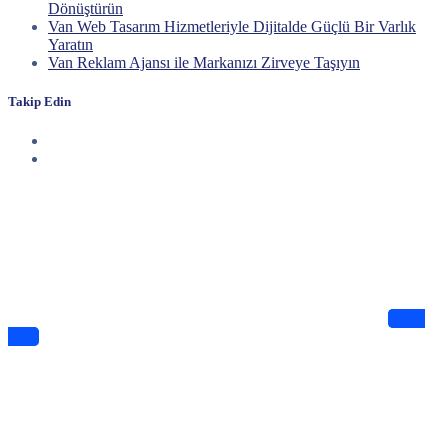
Dönüştürün
Van Web Tasarım Hizmetleriyle Dijitalde Güçlü Bir Varlık
Yaratın
Van Reklam Ajansı ile Markanızı Zirveye Taşıyın
Takip Edin
Haberdar Olun
Dijitalde Lejyo sizin için eşsiz tasarımlar ve bilgiler sunuyor
Takip
Edin