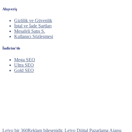
Alışveriş
Gizlilik ve Güvenlik
İptal ve İade Şartları
Mesafeli Satış S.
Kullanıcı Sözleşmesi
İndirim’de
Mega SEO
Ultra SEO
Gold SEO
Lejyo bir 360Reklam bileşenidir. Lejyo Dijital Pazarlama Ajansı