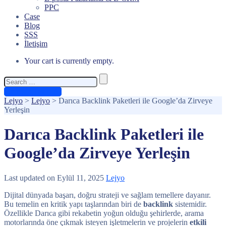
PPC
Case
Blog
SSS
İletişim
Your cart is currently empty.
Search
for:
Ücretsiz Teklif Al
Lejyo
>
Lejyo
>
Darıca Backlink Paketleri ile Google’da Zirveye
Yerleşin
Darıca Backlink Paketleri ile
Google’da Zirveye Yerleşin
Last updated on Eylül 11, 2025
Lejyo
Dijital dünyada başarı, doğru strateji ve sağlam temellere dayanır.
Bu temelin en kritik yapı taşlarından biri de
backlink
sistemidir.
Özellikle Darıca gibi rekabetin yoğun olduğu şehirlerde, arama
motorlarında öne çıkmak isteyen işletmelerin ve projelerin
etkili