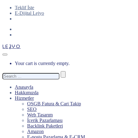
Teklif İste
E-Dijital Lejyo
LEJYO
Your cart is currently empty.
Search
for:
Anasayfa
Hakkımızda
Hizmetler
OSGB Fatura & Cari Takip
SEO
Web Tasarım
İçerik Pazarlaması
Backlink Paketleri
Amazon
E-posta Pazarlama & E-CRM