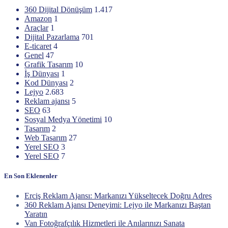
360 Dijital Dönüşüm
1.417
Amazon
1
Araçlar
1
Dijital Pazarlama
701
E-ticaret
4
Genel
47
Grafik Tasarım
10
İş Dünyası
1
Kod Dünyası
2
Lejyo
2.683
Reklam ajansı
5
SEO
63
Sosyal Medya Yönetimi
10
Tasarım
2
Web Tasarım
27
Yerel SEO
3
Yerel SEO
7
En Son Eklenenler
Erciş Reklam Ajansı: Markanızı Yükseltecek Doğru Adres
360 Reklam Ajansı Deneyimi: Lejyo ile Markanızı Baştan
Yaratın
Van Fotoğrafçılık Hizmetleri ile Anılarınızı Sanata