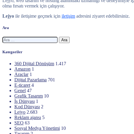
Lejyo, web tasarım ve hosting alanındaki uzmanlığı ve deneyimiyle işlet
olma fırsatı vermek için çalışıyor.
Lejyo
ile iletişime geçmek için
iletişim
adresini ziyaret edebilirsiniz.
Ara
Arama:
Kategoriler
360 Dijital Dönüşüm
1.417
Amazon
1
Araçlar
1
Dijital Pazarlama
701
E-ticaret
4
Genel
47
Grafik Tasarım
10
İş Dünyası
1
Kod Dünyası
2
Lejyo
2.683
Reklam ajansı
5
SEO
63
Sosyal Medya Yönetimi
10
Tasarım
2