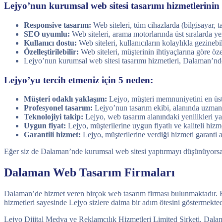
Lejyo’nun kurumsal web sitesi tasarımı hizmetlerinin b
Responsive tasarım:
Web siteleri, tüm cihazlarda (bilgisayar, t
SEO uyumlu:
Web siteleri, arama motorlarında üst sıralarda ye
Kullanıcı dostu:
Web siteleri, kullanıcıların kolaylıkla gezinebi
Özelleştirilebilir:
Web siteleri, müşterinin ihtiyaçlarına göre özel
Lejyo’nun kurumsal web sitesi tasarımı hizmetleri, Dalaman’nde
Lejyo’yu tercih etmeniz için 5 neden:
Müşteri odaklı yaklaşım:
Lejyo, müşteri memnuniyetini en üst 
Profesyonel tasarım:
Lejyo’nun tasarım ekibi, alanında uzman v
Teknolojiyi takip:
Lejyo, web tasarım alanındaki yenilikleri ya
Uygun fiyat:
Lejyo, müşterilerine uygun fiyatlı ve kaliteli hiz
Garantili hizmet:
Lejyo, müşterilerine verdiği hizmeti garanti 
Eğer siz de Dalaman’nde kurumsal web sitesi yaptırmayı düşünüyorsanız
Dalaman Web Tasarım Firmaları
Dalaman’de hizmet veren birçok web tasarım firması bulunmaktadır. Bu 
hizmetleri sayesinde Lejyo sizlere daima bir adım ötesini göstermekted
Lejyo Dijital Medya ve Reklamcılık Hizmetleri Limited Şirketi, Dalaman