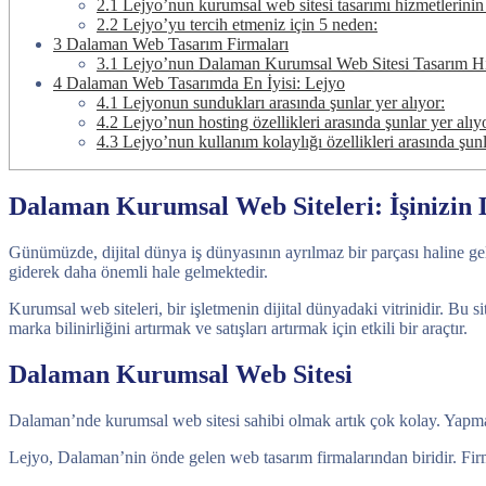
2.1
Lejyo’nun kurumsal web sitesi tasarımı hizmetlerinin b
2.2
Lejyo’yu tercih etmeniz için 5 neden:
3
Dalaman Web Tasarım Firmaları
3.1
Lejyo’nun Dalaman Kurumsal Web Sitesi Tasarım Hi
4
Dalaman Web Tasarımda En İyisi: Lejyo
4.1
Lejyonun sundukları arasında şunlar yer alıyor:
4.2
Lejyo’nun hosting özellikleri arasında şunlar yer alıy
4.3
Lejyo’nun kullanım kolaylığı özellikleri arasında şunl
Dalaman Kurumsal Web Siteleri: İşinizin Di
Günümüzde, dijital dünya iş dünyasının ayrılmaz bir parçası haline gelmi
giderek daha önemli hale gelmektedir.
Kurumsal web siteleri, bir işletmenin dijital dünyadaki vitrinidir. Bu s
marka bilinirliğini artırmak ve satışları artırmak için etkili bir araçtır.
Dalaman Kurumsal Web Sitesi
Dalaman’nde kurumsal web sitesi sahibi olmak artık çok kolay. Yapm
Lejyo, Dalaman’nin önde gelen web tasarım firmalarından biridir. Fir