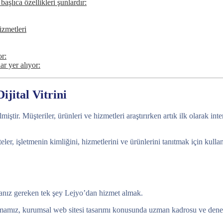
aşlıca özellikleri şunlardır:
zmetleri
or:
ar yer alıyor:
jital Vitrini
ştir. Müşteriler, ürünleri ve hizmetleri araştırırken artık ilk olarak in
iteler, işletmenin kimliğini, hizmetlerini ve ürünlerini tanıtmak için kul
anız gereken tek şey Lejyo’dan hizmet almak.
mamız, kurumsal web sitesi tasarımı konusunda uzman kadrosu ve deneyim