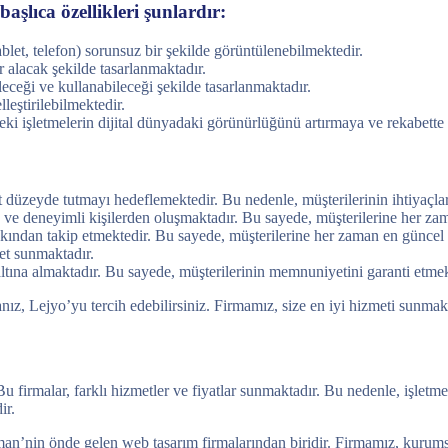
aşlıca özellikleri şunlardır:
ablet, telefon) sorunsuz bir şekilde görüntülenebilmektedir.
r alacak şekilde tasarlanmaktadır.
leceği ve kullanabileceği şekilde tasarlanmaktadır.
leştirilebilmektedir.
ki işletmelerin dijital dünyadaki görünürlüğünü artırmaya ve rekabette
düzeyde tutmayı hedeflemektedir. Bu nedenle, müşterilerinin ihtiyaçları
e deneyimli kişilerden oluşmaktadır. Bu sayede, müşterilerine her zama
kından takip etmektedir. Bu sayede, müşterilerine her zaman en güncel v
met sunmaktadır.
altına almaktadır. Bu sayede, müşterilerinin memnuniyetini garanti etmek
, Lejyo’yu tercih edebilirsiniz. Firmamız, size en iyi hizmeti sunmak i
firmalar, farklı hizmetler ve fiyatlar sunmaktadır. Bu nedenle, işletm
ir.
’nin önde gelen web tasarım firmalarından biridir. Firmamız, kurumsal w