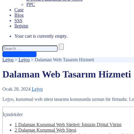
PPC
Case
Blog
SSS
İletişim
Your cart is currently empty.
Search
for:
Ücretsiz Teklif Al
Lejyo
>
Lejyo
>
Dalaman Web Tasarım Hizmeti
Dalaman Web Tasarım Hizmeti
Ocak 28, 2024
Lejyo
Lejyo, kurumsal web sitesi tasarımı konusunda uzman bir firmadır. Lejy
İçindekiler
1
Dalaman Kurumsal Web Siteleri: İşinizin Dijital Vitrini
2
Dalaman Kurumsal Web Sitesi