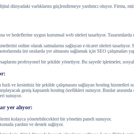
ital dünyadaki varlıklarını güçlendirmeye yardımcı oluyor. Firma, müşter
ına ve hedeflerine uygun kurumsal web siteleri tasarlıyor. Tasarımlarda 
etlerini online olarak satmalarını sağlayan e-ticaret siteleri tasarlıyor. S
otorlarında üst sıralarda yer almasını sağlamak için SEO çalışmaları yap
aplarını profesyonel bir şekilde yönetiyor. Bu sayede işletmeler, sosya
or:
 hızlı ve kesintisiz bir şekilde çalışmasını sağlayan hosting hizmetleri s
arşılayacak geniş kapsamlı hosting özellikleri sunuyor. Bunlar arasında e
eri sunuyor.
ar yer alıyor:
lerini kolayca yönetebilecekleri bir yönetim paneli sunuyor.
 konuda yardım ve destek sağlıyor.