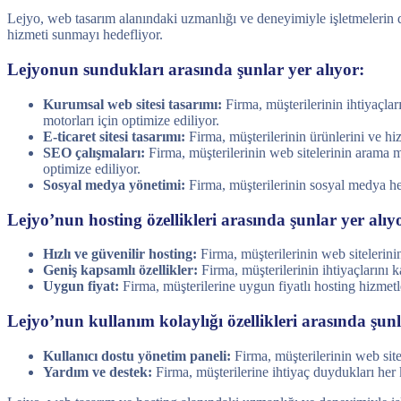
Lejyo, web tasarım alanındaki uzmanlığı ve deneyimiyle işletmelerin dij
hizmeti sunmayı hedefliyor.
Lejyonun sundukları arasında şunlar yer alıyor:
Kurumsal web sitesi tasarımı:
Firma, müşterilerinin ihtiyaçlar
motorları için optimize ediliyor.
E-ticaret sitesi tasarımı:
Firma, müşterilerinin ürünlerini ve hizm
SEO çalışmaları:
Firma, müşterilerinin web sitelerinin arama m
optimize ediliyor.
Sosyal medya yönetimi:
Firma, müşterilerinin sosyal medya hes
Lejyo’nun hosting özellikleri arasında şunlar yer alıy
Hızlı ve güvenilir hosting:
Firma, müşterilerinin web sitelerinin
Geniş kapsamlı özellikler:
Firma, müşterilerinin ihtiyaçlarını k
Uygun fiyat:
Firma, müşterilerine uygun fiyatlı hosting hizmetl
Lejyo’nun kullanım kolaylığı özellikleri arasında şunl
Kullanıcı dostu yönetim paneli:
Firma, müşterilerinin web site
Yardım ve destek:
Firma, müşterilerine ihtiyaç duydukları her